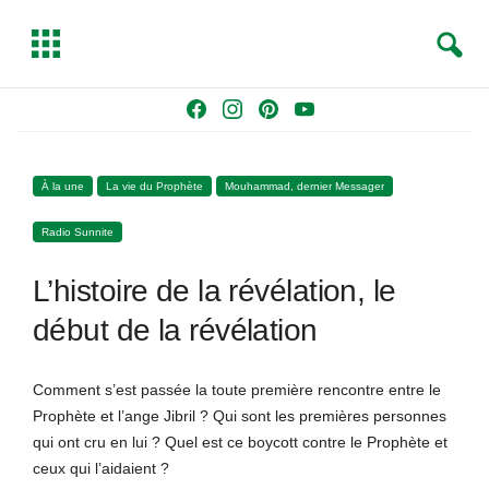
S
T
e
o
a
g
Skip
F
I
P
Y
r
g
to
a
n
i
o
c
l
content
c
s
n
u
h
e
À la une
La vie du Prophète
Mouhammad, dernier Messager
e
t
t
T
b
a
e
u
Radio Sunnite
o
g
r
b
o
r
e
e
L’histoire de la révélation, le
k
a
s
m
t
début de la révélation
Comment s’est passée la toute première rencontre entre le
Prophète et l’ange Jibril ? Qui sont les premières personnes
qui ont cru en lui ? Quel est ce boycott contre le Prophète et
ceux qui l’aidaient ?