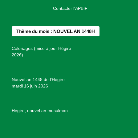
a
n
i
o
o
Contacter l'APBIF
c
s
n
u
n
e
t
t
T
d
b
a
e
u
e
Thème du mois : NOUVEL AN 1448H
o
g
r
b
s
o
r
e
e
P
Coloriages (mise à jour Hégire
k
a
s
r
2026)
m
t
o
j
e
Nouvel an 1448 de l’Hégire :
t
mardi 16 juin 2026
s
d
e
B
Hégire, nouvel an musulman
i
e
n