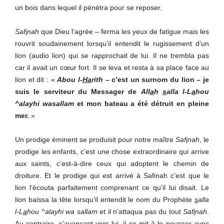
un bois dans lequel il pénétra pour se reposer.
Saf
i
nah
que Dieu l’agrée – ferma les yeux de fatigue mais les
rouvrit soudainement lorsqu’il entendit le rugissement d’un
lion (audio lion) qui se rapprochait de lui. Il ne trembla pas
car il avait un cœur fort. Il se leva et resta à sa place face au
lion et dit : «
Abou l-
Ha
rith
– c’est un surnom du lion – je
suis le serviteur du Messager de
All
a
h
s
alla l-L
a
hou
^alayhi wasallam
et mon bateau a été détruit en pleine
mer.
»
Un prodige éminent se produisit pour notre maître
Saf
i
nah
, le
prodige les enfants, c’est une chose extraordinaire qui arrive
aux saints, c’est-à-dire ceux qui adoptent le chemin de
droiture. Et le prodige qui est arrivé à Safinah c’est que le
lion l’écouta parfaitement comprenant ce qu’il lui disait. Le
lion baissa la tête lorsqu’il entendit le nom du Prophète
s
alla
l-L
a
hou ^alayhi wa sallam
et il n’attaqua pas du tout
Saf
i
nah
.
Au contraire, s’avançant vers lui, il se mit à le pousser avec