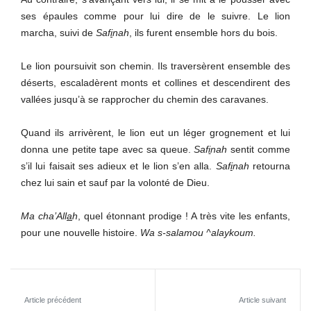
ses épaules comme pour lui dire de le suivre. Le lion
marcha, suivi de
Saf
i
nah
, ils furent ensemble hors du bois.
Le lion poursuivit son chemin. Ils traversèrent ensemble des
déserts, escaladèrent monts et collines et descendirent des
vallées jusqu’à se rapprocher du chemin des caravanes.
Quand ils arrivèrent, le lion eut un léger grognement et lui
donna une petite tape avec sa queue.
Saf
i
nah
sentit comme
s’il lui faisait ses adieux et le lion s’en alla.
Saf
i
nah
retourna
chez lui sain et sauf par la volonté de Dieu.
Ma cha’All
a
h
, quel étonnant prodige ! A très vite les enfants,
pour une nouvelle histoire.
Wa s-salamou ^alaykoum.
Article précédent
Article suivant