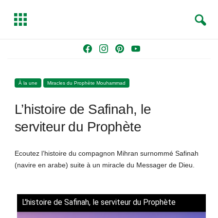
S
T
e
o
a
g
Skip
F
I
P
Y
r
g
to
a
n
i
o
c
l
content
c
s
n
u
h
e
À la une
Miracles du Prophète Mouhammad
e
t
t
T
b
a
e
u
L’histoire de Safinah, le
o
g
r
b
o
r
e
e
serviteur du Prophète
k
a
s
m
t
Ecoutez l’histoire du compagnon Mihran surnommé Safinah
(navire en arabe) suite à un miracle du Messager de Dieu.
L'histoire de Safinah, le serviteur du Prophète