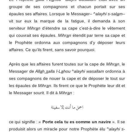
groupe de ses compagnons et chacun portait sur ses
épaules ses affaires. Lorsque le Messager
– ^alayhi s-sal
a
m
–
vit sur eux la marque de la fatigue, il demanda à son
serviteur
Mihr
a
n
d’étendre sa cape c’est-à-dire le vêtement
qui couvrait ses épaules.
Mihr
a
n
étendit par terre sa cape et
le Prophète ordonna aux compagnons d’y déposer leurs
affaires. Ce qu’ils firent, sans savoir pourquoi.
Après que les affaires furent toutes sur la cape de
Mihr
a
n
, le
Messager de
All
a
h
s
alla l-L
a
hou ^alayhi wasallam
ordonna à
ses compagnons de nouer la cape et de déposer le tout sur
les épaules de
Mihr
a
n
. Ils firent ce que le Prophète leur dit et
le Messager sourit. Il dit à
Mihr
a
n
:
احمل ما أنت إلا سفينة
ce qui signifie : «
Porte cela tu es comme un navire
». Il se
produisit alors un miracle pour notre Prophète élu
^alayhi s-