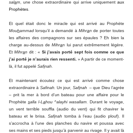
sal
a
m
, une chose extraordinaire qui arrive uniquement
aux
Prophètes
.
Et quel était donc le miracle qui est arrivé au Prophète
Mou
h
ammad
lorsqu’il a demandé à
Mihr
a
n
de porter toutes
les affaires des compagnons sur ses épaules ? Eh bien la
charge au-dessus de
Mihr
a
n
lui parut extrêmement légère.
Et
Mihr
a
n
dit : «
Si j’avais porté sept fois comme ce que
j’ai porté je n’aurais rien ressenti.
» A partir de ce moment-
là, il fut appelé
Saf
i
nah
.
Et maintenant écoutez ce qui est arrivé comme chose
extraordinaire à
Safinah.
Un jour,
Saf
i
nah
– que Dieu l’agrée
– prit la mer à bord d’un bateau pour une affaire pour le
Prophète
s
alla l-L
a
hou ^alayhi wasallam.
Durant le voyage,
un vent terrible souffla (audio du vent) qui fit chavirer le
bateau et le brisa.
Saf
i
nah
tomba à l’eau (audio plouf). Il
s’accrocha à l’une des planches du navire et poussa avec
ses mains et ses pieds jusqu’à parvenir au rivage. Il y avait là