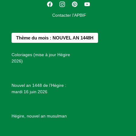
F
I
P
Y
i
a
n
i
o
o
Contacter l'APBIF
c
s
n
u
n
e
t
t
T
d
b
a
e
u
e
Thème du mois : NOUVEL AN 1448H
o
g
r
b
s
o
r
e
e
P
Coloriages (mise à jour Hégire
k
a
s
r
2026)
m
t
o
j
e
Nouvel an 1448 de l’Hégire :
t
mardi 16 juin 2026
s
d
e
B
Hégire, nouvel an musulman
i
e