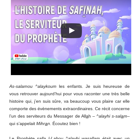
As-salamou ^alaykoum
les enfants. Je suis heureuse de
vous retrouver aujourd’hui pour vous raconter une très belle
histoire qui, j’en suis sûre, va beaucoup vous plaire car elle
comporte des évènements extraordinaires. Ce récit concerne
l’un des serviteurs du Messager de All
a
h
– ^alayhi s-sal
a
m
–
qui s’appelait
Mihr
a
n
. Écoutez bien !
Le Prophète
s
alla l-L
a
hou ^alayhi wasallam
était avec
un