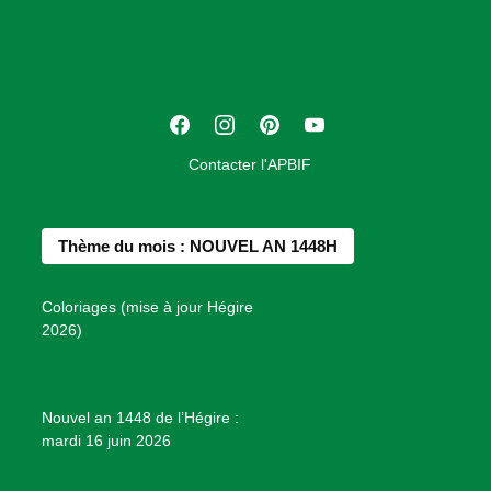
o
c
i
a
t
F
I
P
Y
i
a
n
i
o
o
Contacter l'APBIF
c
s
n
u
n
e
t
t
T
d
b
a
e
u
e
Thème du mois : NOUVEL AN 1448H
o
g
r
b
s
o
r
e
e
P
Coloriages (mise à jour Hégire
k
a
s
r
2026)
m
t
o
j
e
Nouvel an 1448 de l’Hégire :
t
mardi 16 juin 2026
s
d