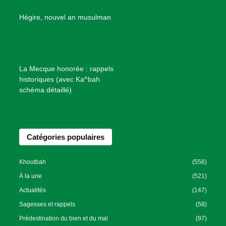
e
B
Hégire, nouvel an musulman
i
e
n
f
La Mecque honorée : rappels
a
historiques (avec Ka^bah
i
schéma détaillé)
s
a
n
Catégories populaires
c
e
I
Khoutbah
(556)
s
À la une
(521)
l
Actualités
(147)
a
Sagesses et rappels
(58)
m
Prédestination du bien et du mal
(97)
i