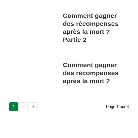
Comment gagner
des récompenses
après la mort ?
Partie 2
Comment gagner
des récompenses
après la mort ?
Current Page
1
Page
2
Page
3
Page
1
sur
3