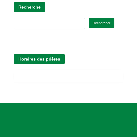
Recherche
Rechercher
Horaires des prières
A
s
s