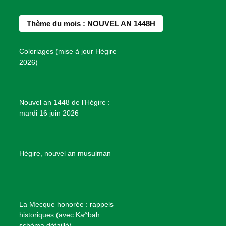
e
t
t
T
d
b
a
e
u
e
Thème du mois : NOUVEL AN 1448H
o
g
r
b
s
o
r
e
e
P
Coloriages (mise à jour Hégire
k
a
s
r
2026)
m
t
o
j
e
Nouvel an 1448 de l’Hégire :
t
mardi 16 juin 2026
s
d
e
B
Hégire, nouvel an musulman
i
e
n
f
La Mecque honorée : rappels
a
historiques (avec Ka^bah
i
schéma détaillé)