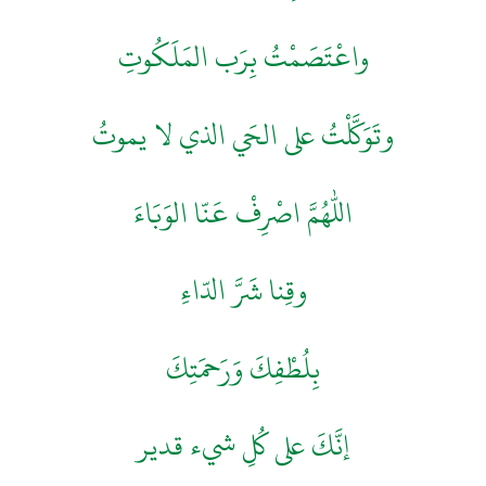
واعْتَصَمْتُ بِرَب المَلَكُوتِ
وتَوَكَّلْتُ على الحَي الذي لا يموتُ
اللهم اصْرِفْ عَنّا الوَبَاءَ
وقِنا شَرَّ الدّاءِ
بِلُطْفِكَ وَرَحمَتِكَ
إنَّكَ على كُلِ شيء قدير