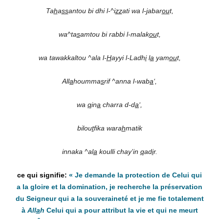
Ta
h
a
ss
antou bi dhi l-^i
zz
ati wa l-
j
abar
ou
t,
wa^ta
s
amtou bi rabbi l-malak
ou
t,
wa tawakkaltou ^ala l-
H
ayyi l-Ladh
i
l
a
yam
ou
t,
All
a
houmma
s
rif ^anna l-wab
a
‘,
wa
q
in
a
charra d-d
a
‘,
bilou
t
fika wara
h
matik
innaka ^al
a
koulli chay’in
q
ad
i
r.
«
Je demande la protection de Celui qui
a la gloire et la domination, je recherche la préservation
du Seigneur qui a la souveraineté et je me fie totalement
à
All
a
h
Celui qui a pour attribut la vie et qui ne meurt