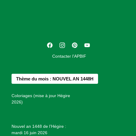
s
o
c
i
a
t
F
I
P
Y
i
a
n
i
o
o
Contacter l'APBIF
c
s
n
u
n
e
t
t
T
d
b
a
e
u
e
Thème du mois : NOUVEL AN 1448H
o
g
r
b
s
o
r
e
e
P
Coloriages (mise à jour Hégire
k
a
s
r
2026)
m
t
o
j
e
Nouvel an 1448 de l’Hégire :
t
mardi 16 juin 2026
s