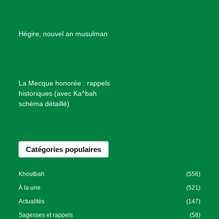
d
e
B
Hégire, nouvel an musulman
i
e
n
f
La Mecque honorée : rappels
a
historiques (avec Ka^bah
i
schéma détaillé)
s
a
n
Catégories populaires
c
e
I
Khoutbah
(556)
s
À la une
(521)
l
Actualités
(147)
a
Sagesses et rappels
(58)