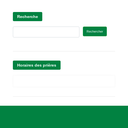
Recherche
Rechercher
Horaires des prières
A
s