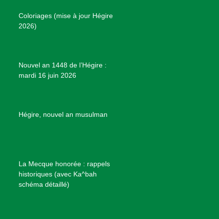
o
r
e
e
P
Coloriages (mise à jour Hégire
k
a
s
r
2026)
m
t
o
j
e
Nouvel an 1448 de l’Hégire :
t
mardi 16 juin 2026
s
d
e
B
Hégire, nouvel an musulman
i
e
n
f
La Mecque honorée : rappels
a
historiques (avec Ka^bah
i
schéma détaillé)
s
a