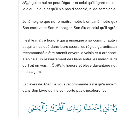
All
a
h
guide nul ne peut l’égarer et celui qu’Il égare nul n
le dieu unique et qu’Il n’a pas d’associé, ni de semblable,
Je témoigne que notre maître, notre bien aimé, notre gui
Son esclave et Son Messager, Son élu et celui qu’Il agrée
Il est le maître honoré qui a enseigné à sa communauté c
et qui a inculqué dans leurs cœurs les règles garantissant l
recommandé d’être attentif envers le voisin et a ordonné d
a en cela un resserrement des liens entre les individus d
qu’il ait un voisin. Ô
All
a
h
, honore et élève davantage no
messagers.
Esclaves de
All
a
h
, je vous recommande ainsi qu’à moi-mê
dans Son Livre qui ne comporte pas d’incohérence :
﴿ لِدَيۡنِ إِحۡسَٰنٗا وَبِذِي ٱلۡقُرۡبَىٰ وَٱلۡيَتَٰمَىٰ