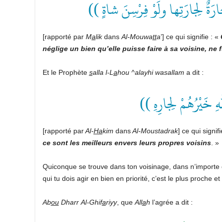
(( َةٌ لِجارَتِها ولَوْ فِرْسِنَ شاةٍ
[rapporté par
M
a
lik
dans
Al-Mouwa
tt
a
’] ce qui signifie : «
néglige un bien qu’elle puisse faire à sa voisine, ne
Et le Prophète
s
alla l-L
a
hou ^alayhi wasallam
a dit :
(( ِ خَيْرُهُمْ لِجارِهِ
[rapporté par
Al-
Ha
kim
dans
Al-Moustadrak
] ce qui signif
ce sont les meilleurs envers leurs propres voisins
. »
Quiconque se trouve dans ton voisinage, dans n’importe 
qui tu dois agir en bien en priorité, c’est le plus proche et 
Ab
ou
Dharr
Al-
Ghif
a
riyy
, que
All
a
h
l’agrée a dit :