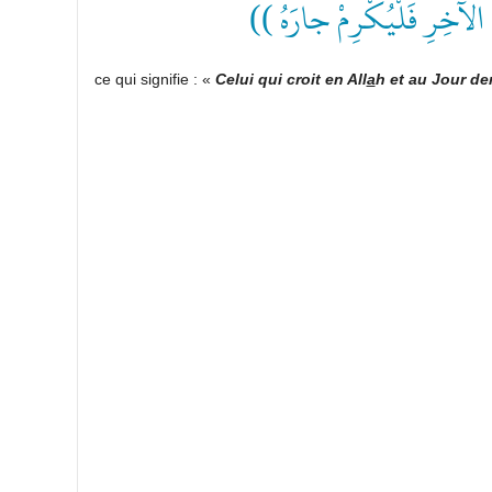
((  الآخِرِ فَلْيُكْرِمْ جارَهُ
ce qui signifie : «
Celui qui croit en All
a
h et au Jour de