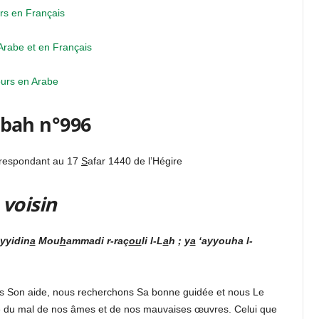
rs en Français
Arabe et en Français
urs en Arabe
bah n°996
rrespondant au 17
S
afar 1440 de l’Hégire
 voisin
yyidin
a
Mou
h
ammadi r-raç
ou
li l-L
a
h ; y
a
‘ayyouha l-
ns Son aide, nous recherchons Sa bonne guidée et nous Le
e du mal de nos âmes et de nos mauvaises œuvres. Celui que