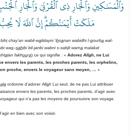
وَٱلۡمَسَٰكِينِ وَٱلۡجَارِ ذِي ٱلۡقُرۡبَىٰ وَٱلۡجَارِ ٱلۡجُن
مَلَكَتۡ أَيۡمَٰنُكُمۡۗ إِنَّ ٱللَّهَ لَا يُحِبّ ﴾
bih
i
chay’an wabil-w
a
lidayni ‘i
h
s
a
nan wabidhi l-
q
ourb
a
wal-
bi wa
s
–
sah
ibi bil-
j
anbi wabni s-sab
i
li wam
a
malakat
kht
a
lan fakh
ou
r
a
) ce qui signifie : «
Adorez
All
a
h
, ne Lui
e envers les parents, les proches parents, les orphelins,
gnon proche, envers le voyageur sans moyen, …
»
^
a
l
a
ordonne d’adorer
All
a
h
Lui seul, de ne pas Lui attribuer
enfaisance envers les parents, les proches parents, d’agir avec
le voyageur qui n’a pas les moyens de poursuivre son voyage.
agir en bien avec son voisin.