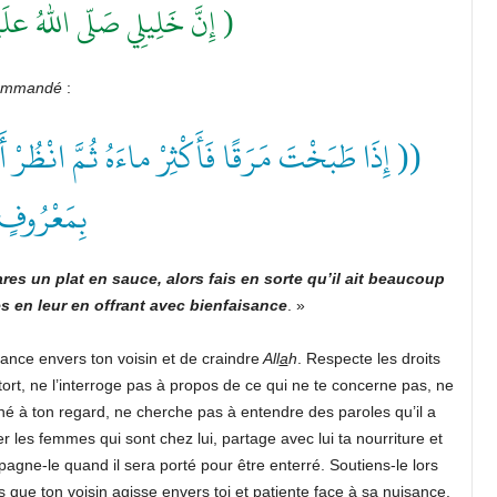
إِنَّ خَلِيلِي صَلّى اللهُ علَ ))
commandé
:
إِذَا طَبَخْتَ مَرَقًا فَأَكْثِرْ ماءَهُ ثُمَّ انْظُرْ أَه
بِمَعْر ))
es un plat en sauce, alors fais en sorte qu’il ait beaucoup
s en leur en offrant avec bienfaisance
. »
ance envers ton voisin et de craindre
All
a
h
. Respecte les droits
u tort, ne l’interroge pas à propos de ce qui ne te concerne pas, ne
hé à ton regard, ne cherche pas à entendre des paroles qu’il a
 les femmes qui sont chez lui, partage avec lui ta nourriture et
pagne-le quand il sera porté pour être enterré. Soutiens-le lors
 que ton voisin agisse envers toi et patiente face à sa nuisance.