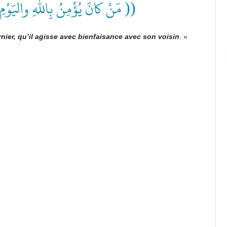
مَنْ كانَ يُؤْمِنُ بِاللهِ واليَوْمِ ))
rnier, qu’il agisse avec bienfaisance avec son voisin
. »