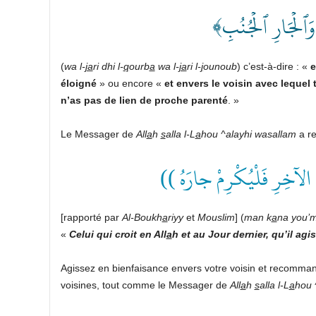
﴿ َٱلۡجَارِ ٱلۡجُنُبِ
(
wa l-
ja
ri dhi l-
q
ourb
a
wa l-
ja
ri l-
j
ounoub
) c’est-à-dire : «
e
éloigné
» ou encore «
et envers le voisin avec lequel 
n’as pas de lien de proche parenté
. »
Le Messager de
All
a
h
s
alla l-L
a
hou ^alayhi wasallam
a re
((  الآخِرِ فَلْيُكْرِمْ جارَهُ
[rapporté par
Al-Boukh
a
riyy
et
Mouslim
] (
man k
a
na you’m
«
Celui qui croit en All
a
h et au Jour dernier, qu’il ag
Agissez en bienfaisance envers votre voisin et recomman
voisines, tout comme le Messager de
All
a
h
s
alla l-L
a
hou 