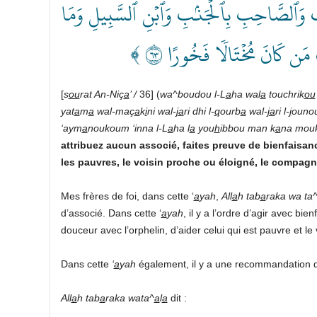
ُبِ وَٱلصَّاحِبِ بِٱلۡجَنۢبِ وَٱبۡنِ ٱلسَّبِيلِ وَمَا
ُ مَن كَانَ مُخۡتَالٗا فَخُورًا ٣٦
[
s
ou
rat An-Niç
a
’ /
36] (
wa^boudou l-L
a
ha wal
a
touchrik
ou
yat
a
m
a
wal-maç
a
k
i
ni wal-
ja
ri dhi l-
q
ourb
a
wal-
ja
ri l-
j
ounou
‘aym
a
noukoum ‘inna l-L
a
ha l
a
you
h
ibbou man k
a
na mou
attribuez aucun associé, faites preuve de bienfaisanc
les pauvres, le voisin proche ou éloigné, le compa
Mes frères de foi, dans cette ‘
a
yah
,
All
a
h tab
a
raka wa ta
d’associé. Dans cette ‘
a
yah
, il y a l’ordre d’agir avec bi
douceur avec l’orphelin, d’aider celui qui est pauvre et 
Dans cette
‘
a
yah
également, il y a une recommandation d’
All
a
h
tab
a
raka wata^
a
l
a
dit :