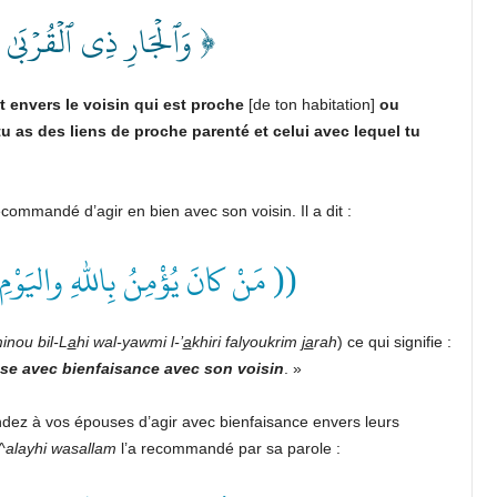
وَٱلۡجَارِ ذِي ٱلۡقُرۡبَىٰ و﴾
t envers le voisin qui est proche
[de ton habitation]
ou
tu as des liens de proche parenté et celui avec lequel tu
commandé d’agir en bien avec son voisin. Il a dit :
مَنْ كانَ يُؤْمِنُ بِاللهِ واليَوْمِ ))
inou bil-L
a
hi wal-yawmi l-’
a
khiri falyoukrim
ja
rah
) ce qui signifie :
isse avec bienfaisance avec son voisin
. »
dez à vos épouses d’agir avec bienfaisance envers leurs
^alayhi wasallam
l’a recommandé par sa parole :