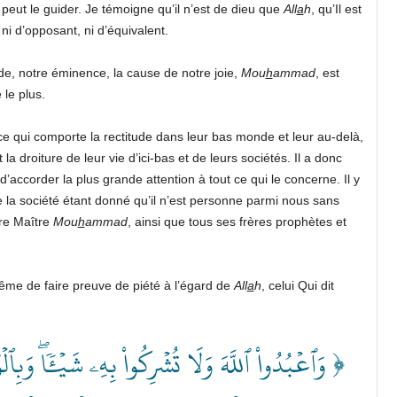
e peut le guider. Je témoigne qu’il n’est de dieu que
All
a
h
, qu’Il est
 ni d’opposant, ni d’équivalent.
de, notre éminence, la cause de notre joie,
Mou
h
ammad
, est
 le plus.
e qui comporte la rectitude dans leur bas monde et leur au-delà,
a droiture de leur vie d’ici-bas et de leurs sociétés. Il a donc
’accorder la plus grande attention à tout ce qui le concerne. Il y
e la société étant donné qu’il n’est personne parmi nous sans
tre Maître
Mou
h
ammad
, ainsi que tous ses frères prophètes et
me de faire preuve de piété à l’égard de
All
a
h
, celui Qui dit
وَٱعۡبُدُواْ ٱللَّهَ وَلَا تُشۡرِكُواْ بِهِۦ شَيۡ‍ٔٗاۖ وَبِٱلۡوَٰ