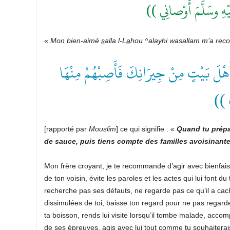
( يْهِ وسَلَّمَ أَوْصانِي
«
Mon bien-aimé
s
alla l-L
a
hou ^alayhi wasallam
m’a re
(( ْلَ بَيْتٍ مِنْ جِيرَانِكَ فَأَصِبْهُمْ مِنْهَا
ُوفٍ
[rapporté par
Mouslim
] ce qui signifie : «
Quand tu prépar
de sauce, puis tiens compte des familles avoisinante
Mon frère croyant, je te recommande d’agir avec bienfais
de ton voisin, évite les paroles et les actes qui lui font d
recherche pas ses défauts, ne regarde pas ce qu’il a cac
dissimulées de toi, baisse ton regard pour ne pas regarder
ta boisson, rends lui visite lorsqu’il tombe malade, accom
de ses épreuves, agis avec lui tout comme tu souhaiterais