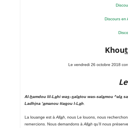
Discou
Discours en 
Disco
Khou
t
Le vendredi 26 octobre 2018 co
Le
Al-
h
amdou lil-L
a
hi
wa
s
–
s
al
a
tou was-sal
a
mou ^al
a
sa
Ladh
i
na ‘
a
manou tta
q
ou l-L
a
h
.
La louange est à
All
a
h
, nous Le louons, nous rechercho
remercions. Nous demandons à
All
a
h
qu’Il nous préserv