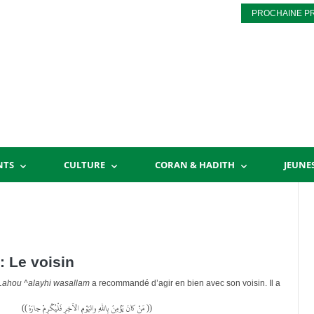
PROCHAINE P
NTS
CULTURE
CORAN & HADITH
JEUNE
 Le voisin
l-Lahou ^alayhi wasallam
a recommandé d’agir en bien avec son voisin. Il a
(( مَنْ كانَ يُؤْمِنُ بِاللهِ واليَوْمِ الآخِرِ فَلْيُكْرِمْ جارَهُ ))