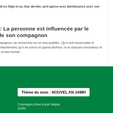
it en All
a
h et au Jour dernier, qu’il agisse avec bienfaisance avec son
 La personne est influencée par le
de son compagnon
ompagnon, de rechercher en lui cinq qualités : Qu’il soit raisonnable et
comportement, qu’il ne soit ni un grand pécheur, ni un mauvais innovateur, et
re le bas monde.
Thème du mois : NOUVEL AN 1448H
Coloriages (mise à jour Hégire
2026)