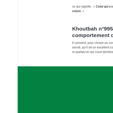
ce qui signifie : «
Celui qui cro
voisin
. »
Khoutbah n°995:
comportement 
Il convient, pour choisir un c
sensé, qu’il ait un excellent 
ni quelqu’un qui court derriè
A
s
s
o
c