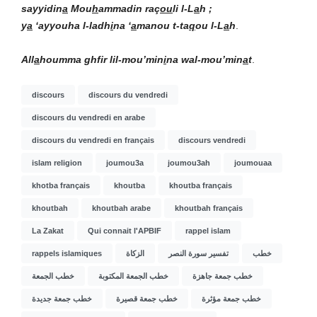
sayyidin
a
Mou
h
ammadin
raç
ou
li l-L
a
h ;
y
a
‘ayyouha l-ladh
i
na ‘
a
manou t-ta
q
ou l-L
a
h
.
All
a
houmma ghfir lil-mou’min
i
na wal-mou’min
a
t
.
discours
discours du vendredi
discours du vendredi en arabe
discours du vendredi en français
discours vendredi
islam religion
joumou3a
joumou3ah
joumouaa
khotba français
khoutba
khoutba français
khoutbah
khoutbah arabe
khoutbah français
La Zakat
Qui connait l'APBIF
rappel islam
rappels islamiques
الزكاة
تفسير سورة النصر
خطب
خطب جمعة جاهزة
خطب الجمعة المكتوبة
خطب الجمعة
خطب جمعة مؤثرة
خطب جمعة قصيرة
خطب جمعة جديدة