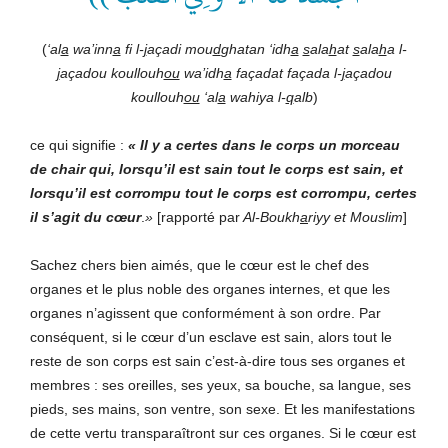
(
‘al
a
wa’inn
a
fi l-
j
açadi mou
d
ghatan ‘idh
a
s
ala
h
at
s
ala
h
a l-
j
açadou koullouh
ou
wa’idh
a
façadat façada l-
j
açadou
koullouh
ou
‘al
a
wahiya l-
q
alb
)
ce qui signifie :
« Il y a certes dans le corps un morceau
de chair qui, lorsqu’il est sain tout le corps est sain, et
lorsqu’il est corrompu tout le corps est corrompu, certes
il s’agit du cœur
.
»
[rapporté par
Al-Boukh
a
riyy et Mouslim
]
Sachez chers bien aimés, que le cœur est le chef des
organes et le plus noble des organes internes, et que les
organes n’agissent que conformément à son ordre. Par
conséquent, si le cœur d’un esclave est sain, alors tout le
reste de son corps est sain c’est-à-dire tous ses organes et
membres : ses oreilles, ses yeux, sa bouche, sa langue, ses
pieds, ses mains, son ventre, son sexe. Et les manifestations
de cette vertu transparaîtront sur ces organes. Si le cœur est