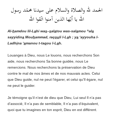
الحمد لله والصلاة والسلام على سيدنا محمّد رسول
الله يا أيّها الذين آمنوا اتّقوا الله
Al-
h
amdou lil-L
a
hi
wa
s
–
s
al
a
tou was-sal
a
mou ^al
a
sayyidin
a
Mou
h
ammad, raç
ou
li l-L
a
h ; y
a
‘ayyouha l-
Ladh
i
na ‘
a
manou t-ta
q
ou l-L
a
h
.
Louanges à Dieu, nous Le louons, nous recherchons Son
aide, nous recherchons Sa bonne guidée, nous Le
remercions. Nous recherchons la préservation de Dieu
contre le mal de nos âmes et de nos mauvais actes. Celui
que Dieu guide, nul ne peut l’égarer, et celui qu’Il égare, nul
ne peut le guider.
Je témoigne qu’il n’est de dieu que Dieu, Lui seul Il n’a pas
d’associé, Il n’a pas de semblable, Il n’a pas d’équivalent,
quoi que tu imagines en ton esprit, Dieu en est différent.