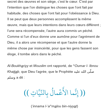
secret des œuvres et son siège, c’est le cœur. C’est par
l’intention que l’on distingue les choses que l’ont fait par
habitude, des choses que l’ont fait pour l’obéissance à Dieu.
Il se peut que deux personnes accomplissent la même
œuvre, mais que leurs intentions dans leurs cœurs diffèrent ;
l’une sera récompensée, l’autre aura commis un péché.
Comme si l’un d’eux donne une aumône pour l’agrément de
Dieu, il a alors une récompense et que l’autre donne la
même chose par insincérité, pour que les gens fassent son
éloge, il tombe alors dans le péché.
Al-Boukh
a
riyy
et
Mouslim
ont rapporté, de
^Oumar l- Ibnou
Kha
tta
b
, que Dieu l’agrée, que le Prophète صلّى الله عليه
وسلم a dit :
(( إِنَّما الأَعْمالُ بِالنِّيَّاتِ ))
(
‘innama l-‘a^m
a
lou bin-niyy
a
t
)