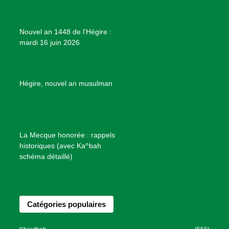
j
e
Nouvel an 1448 de l’Hégire :
t
mardi 16 juin 2026
s
d
e
B
Hégire, nouvel an musulman
i
e
n
f
La Mecque honorée : rappels
a
historiques (avec Ka^bah
i
schéma détaillé)
s
a
n
Catégories populaires
c
e