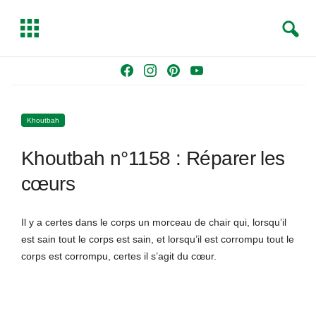
S
T
e
o
a
g
Skip
F
I
P
Y
r
g
to
a
n
i
o
c
l
content
c
s
n
u
h
e
Khoutbah
e
t
t
T
b
a
e
u
Khoutbah n°1158 : Réparer les
o
g
r
b
o
r
e
e
cœurs
k
a
s
m
t
Il y a certes dans le corps un morceau de chair qui, lorsqu’il
est sain tout le corps est sain, et lorsqu’il est corrompu tout le
corps est corrompu, certes il s’agit du cœur.