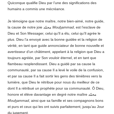
Quiconque qualifie Dieu par l’une des significations des
humains a commis une mécréance.
Je témoigne que notre maître, notre bien-aimé, notre guide,
la cause de notre joie محمّد
Mou
h
ammad
, est l’esclave de
Dieu et Son Messager, celui qu’Il a élu, celui qu’Il agrée le
plus. Dieu l’a envoyé avec la bonne guidée et la religion de
vérité, en tant que guide annonciateur de bonne nouvelle et
avertisseur d’un châtiment, appelant à la religion que Dieu a
toujours agréée, par Son vouloir éternel, et en tant que
flambeau resplendissant. Dieu a guidé par sa cause la
communauté, par sa cause Il a levé le voile de la confusion,
et par sa cause Il a fait sortir les gens des ténèbres vers la
lumière, que Dieu le rétribue pour nous du meilleur de ce
dont Il a rétribué un prophète pour sa communauté. Ô Dieu,
honore et élève davantage en degré notre maître محمّد
Mou
h
ammad
, ainsi que sa famille et ses compagnons bons
et purs et ceux qui les ont suivis parfaitement, jusqu’au Jour
du jugement.