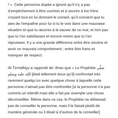
!
». Cette personne dupée a ignoré qu’il n’y a pas
d’empêchement à être courtois et à sourire à ton frère
croyant tout en lui donnant le conseil, qu’il convient que tu
aies de l’empathie pour lui si tu le vois dans une mauvaise
situation et que tu œuvres à le sauver de ce mal, et non pas
que tu t’en satisfasses et encore moins que tu t’en
réjouisses. Il y a une grande différence entre être sincère et
avoir un mauvais comportement ; entre être franc et
manquer de respect.
At Tirmidhiyy
a rapporté de
‘Anas
que «
Le Prophète
صلّى
الله عليه وسلم [était tellement doux qu’il]
confrontait très
rarement quelqu’un avec
quelque chose à laquelle cette
personne n’aimait pas être confrontée
[si la personne n’a pas
commis un interdit mais elle a fait par exemple une chose
déconseillée. Même dans ce cas, le Prophète ne délaissait
pas de conseiller la personne, mais il le faisait plutôt de
manière générale ou il disait à d’autres de la conseiller].