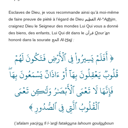
Esclaves de Dieu, je vous recommande ainsi qu’à moi-même
de faire preuve de piété à l’égard de Dieu العَظِيم
Al-^A
dhi
m
,
craignez Dieu le Seigneur des mondes Lui Qui vous a donné
des biens, des enfants, Lui Qui dit dans le قرآن
Q
our’
a
n
honoré dans la sourate الحج
Al-
H
a
jj
:
﴿ أَفَلَمۡ يَسِيرُواْ فِي ٱلۡأَرۡضِ فَتَكُونَ لَهُمۡ
قُلُوبٞ يَعۡقِلُونَ بِهَآ أَوۡ ءَاذَانٞ يَسۡمَعُونَ بِهَاۖ
فَإِنَّهَا لَا تَعۡمَى ٱلۡأَبۡصَٰرُ وَلَٰكِن تَعۡمَى
ٱلۡقُلُوبُ ٱلَّتِي فِي ٱلصُّدُورِ ﴾
(
‘afalam yac
i
r
ou
fi l-‘ar
d
i fatak
ou
na lahoum
q
oul
ou
boun