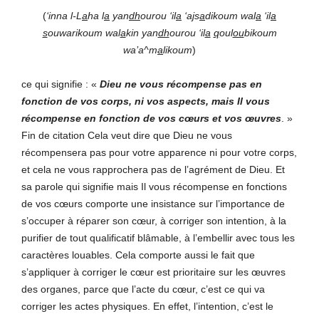
(
‘inna l-L
a
ha l
a
yan
dh
ourou ‘il
a
‘a
j
s
a
dikoum wal
a
‘il
a
s
ouwarikoum wal
a
kin yan
dh
ourou ‘il
a
q
oul
ou
bikoum
wa’a^m
a
likoum
)
ce qui signifie : «
Dieu ne vous récompense pas en
fonction de vos corps, ni vos aspects, mais Il vous
récompense en fonction de vos cœurs et vos œuvres
. »
Fin de citation Cela veut dire que Dieu ne vous
récompensera pas pour votre apparence ni pour votre corps,
et cela ne vous rapprochera pas de l’agrément de Dieu. Et
sa parole qui signifie mais Il vous récompense en fonctions
de vos cœurs comporte une insistance sur l’importance de
s’occuper à réparer son cœur, à corriger son intention, à la
purifier de tout qualificatif blâmable, à l’embellir avec tous les
caractères louables. Cela comporte aussi le fait que
s’appliquer à corriger le cœur est prioritaire sur les œuvres
des organes, parce que l’acte du cœur, c’est ce qui va
corriger les actes physiques. En effet, l’intention, c’est le