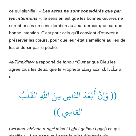
ce qui signifie : «
Les actes ne sont considérés que par
les intentions
»,
le sens en est que les bonnes œuvres ne
seront prises en considération au Jour dernier que par une
bonne intention. C’est pour cela qu’il convient d’œuvrer à
préserver les cœurs, pour que leur état s’améliore au lieu de
les endurcir par le péché.
At-Tirmidhiyy
a rapporté de
Ibnou ^Oumar
que Dieu les
agrée tous les deux, que le Prophète صلّى الله عليه وسلم a
dit :
(( وَإنَّ أَبْعَدَ النَّاسِ مِنَ اللهِ القَلْبُ
القاسِي ))
(
wa’inna ‘ab^ada n-n
a
ci mina l-L
a
hi l-
q
albou l-
qa
c
i
) ce qui
signifie : «
Les gens qui sont le plus éloignés de