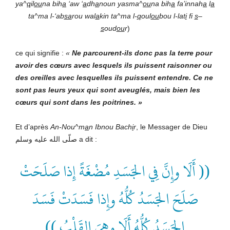
ya^
q
il
ou
na bih
a
‘aw ‘
a
dh
a
noun yasma^
ou
na bih
a
fa’innah
a
l
a
ta^ma l-‘ab
sa
rou wal
a
kin ta^ma l-
q
oul
ou
bou l-lat
i
fi
s
–
s
oud
ou
r
)
ce qui signifie :
«
Ne parcourent-ils donc pas la terre pour
avoir des cœurs avec lesquels ils puissent raisonner ou
des oreilles avec lesquelles ils puissent entendre. Ce ne
sont pas leurs yeux qui sont aveuglés, mais bien les
cœurs qui sont dans les poitrines. »
Et d’après
An-Nou^m
a
n Ibnou Bach
i
r
, le Messager de Dieu
صلّى الله عليه وسلم a dit :
(( أَلَا وإِنَّ فِي الجَسَدِ مُضْغَةً إِذا صَلَحَتْ
صَلَحَ الجَسَدُ كُلُّهُ وإِذا فَسَدَتْ فَسَدَ
الجَسَدُ كُلُّهُ أَلَا وهِيَ القَلْبُ ))