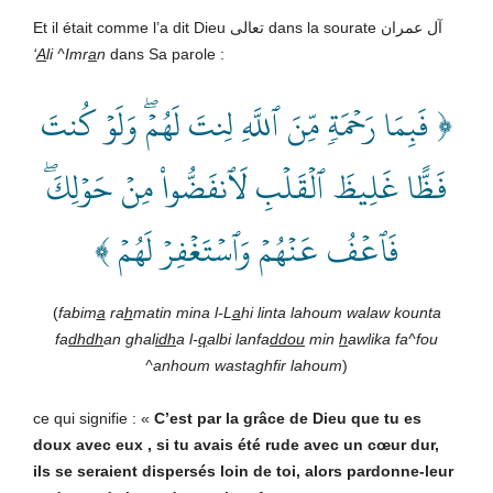
Et il était comme l’a dit Dieu تعالى dans la sourate آل عمران
‘
A
li ^Imr
a
n
dans Sa parole :
﴿ فَبِمَا رَحۡمَةٖ مِّنَ ٱللَّهِ لِنتَ لَهُمۡۖ وَلَوۡ كُنتَ
فَظًّا غَلِيظَ ٱلۡقَلۡبِ لَٱنفَضُّواْ مِنۡ حَوۡلِكَۖ
فَٱعۡفُ عَنۡهُمۡ وَٱسۡتَغۡفِرۡ لَهُمۡ ﴾
(
fabim
a
ra
h
matin mina l-L
a
hi linta lahoum walaw kounta
fa
dhdh
an ghal
idh
a l-
q
albi lanfa
ddou
min
h
awlika fa^fou
^anhoum wastaghfir lahoum
)
ce qui signifie : «
C’est par la grâce de Dieu que tu es
doux avec eux , si tu avais été rude avec un cœur dur,
ils se seraient dispersés loin de toi, alors pardonne-leur