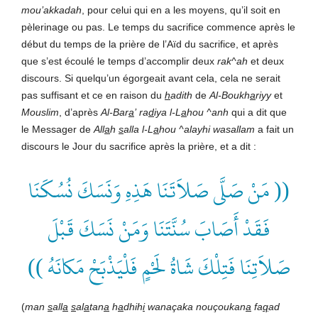
mou’akkadah
, pour celui qui en a les moyens, qu’il soit en
pèlerinage ou pas. Le temps du sacrifice commence après le
début du temps de la prière de l’Aïd du sacrifice, et après
que s’est écoulé le temps d’accomplir deux
rak^ah
et deux
discours. Si quelqu’un égorgeait avant cela, cela ne serait
pas suffisant et ce en raison du
h
adith
de
Al-Boukh
a
riyy
et
Mouslim
, d’après
Al-Bar
a
’
ra
d
iya l-L
a
hou ^anh
qui a dit que
le Messager de
All
a
h
s
alla l-L
a
hou ^alayhi wasallam
a fait un
discours le Jour du sacrifice après la prière, et a dit :
(( مَنْ صَلَّى صَلاَتَنَا هَذِهِ وَنَسَكَ نُسُكَنَا
فَقَدْ أَصَابَ سُنَّتَنَا وَمَنْ نَسَكَ قَبْلَ
صَلاَتِنَا فَتِلْكَ شَاةُ لَحْمٍ فَلْيَذْبَحْ مَكانَهُ ))
(
man
s
all
a
s
al
a
tan
a
h
a
dhih
i
wanaçaka nouçoukan
a
fa
q
ad