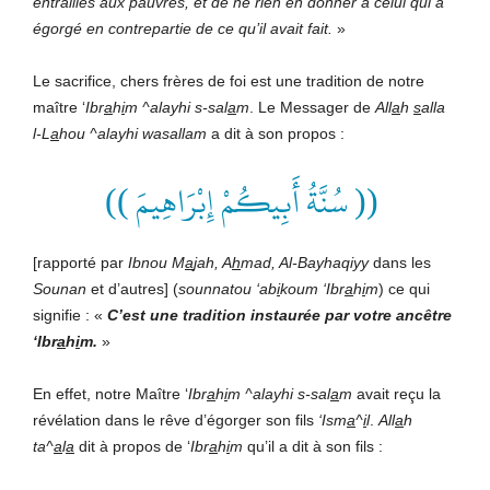
entrailles aux pauvres, et de ne rien en donner à celui qui a
égorgé en contrepartie de ce qu’il avait fait.
»
Le sacrifice, chers frères de foi est une tradition de notre
maître ‘
Ibr
a
h
i
m ^alayhi s-sal
a
m
. Le Messager de
All
a
h
s
alla
l-L
a
hou ^alayhi wasallam
a dit à son propos :
(( سُنَّةُ أَبِيكُمْ إِبْرَاهِيمَ ))
[rapporté par
Ibnou M
a
jah, A
h
mad, Al-Bayhaqiyy
dans les
Sounan
et d’autres] (
sounnatou ‘ab
i
koum ‘Ibr
a
h
i
m
) ce qui
signifie : «
C’est une tradition instaurée par votre ancêtre
‘Ibr
a
h
i
m.
»
En effet, notre Maître ‘
Ibr
a
h
i
m
^alayhi s-sal
a
m
avait reçu la
révélation dans le rêve d’égorger son fils
‘Ism
a
^
i
l
.
All
a
h
ta^
a
l
a
dit à propos de ‘
Ibr
a
h
i
m
qu’il a dit à son fils :