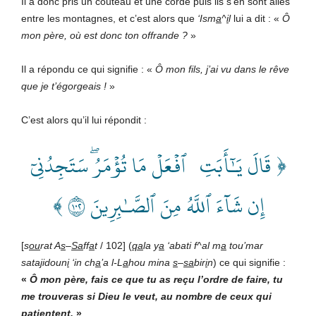
Il a donc pris un couteau et une corde puis ils s’en sont allés
entre les montagnes, et c’est alors que
‘Ism
a
^
i
l
lui a dit : «
Ô
mon père, où est donc ton offrande ?
»
Il a répondu ce qui signifie
: «
Ô mon fils, j’ai vu dans le rêve
que je t’égorgeais !
»
C’est alors qu’il lui répondit :
﴿ قَالَ يَـٰٓأَبَتِ ٱفۡعَلۡ مَا تُؤۡمَرُۖ سَتَجِدُنِيٓ
﴾
إِن شَآءَ ٱللَّهُ مِنَ ٱلصَّـٰبِرِينَ ٢٠١
[
s
ou
rat A
s
–
Sa
ff
a
t
/ 102] (
qa
la
y
a
‘abati f^al m
a
tou’mar
satajidoun
i
‘in ch
a
’a l-L
a
hou mina
s
–
sa
bir
i
n
) ce qui signifie
:
«
Ô mon père, fais ce que tu as reçu l’ordre de faire, tu
me trouveras si Dieu le veut, au nombre de ceux qui
patientent.
»