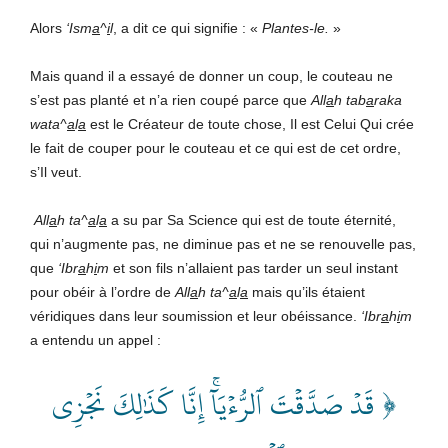
Alors
‘Ism
a
^
i
l
, a dit ce qui signifie : «
Plantes-le.
»
Mais quand il a essayé de donner un coup, le couteau ne
s’est pas planté et n’a rien coupé parce que
All
a
h
tab
a
raka
wata^
a
l
a
est le Créateur de toute chose, Il est Celui Qui crée
le fait de couper pour le couteau et ce qui est de cet ordre,
s’Il veut.
All
a
h
ta^
a
l
a
a su par Sa Science qui est de toute éternité,
qui n’augmente pas, ne diminue pas et ne se renouvelle pas,
que
‘Ibr
a
h
i
m
et son fils n’allaient pas tarder un seul instant
pour obéir à l’ordre de
All
a
h
ta^
a
l
a
mais qu’ils étaient
véridiques dans leur soumission et leur obéissance.
‘Ibr
a
h
i
m
a entendu un appel :
﴿ قَدۡ صَدَّقۡتَ ٱلرُّءۡيَآۚ إِنَّا كَذَٰلِكَ نَجۡزِي