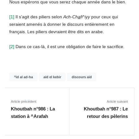
Nous espérons que vous serez chaque année dans le bien.
[1]
Il s’agit des piliers selon
Ach-Ch
a
fi^iyy
pour ceux qui
seraient amenés à donner le discours entièrement en
français. Les piliers devraient être dits en arabe.
[2]
Dans ce cas-là, il est une obligation de faire le sacrifice.
^id al ad-ha
aid el kebir
discours aïd
Article précédent
Article suivant
Khoutbah n°986 : La
Khoutbah n°987 : Le
station à ^Arafah
retour des pèlerins