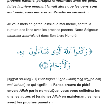
proches parents, partagez la nourriture avec les gens,
faites la prière pendant la nuit alors que les gens sont
endormis, vous entrerez au Paradis en sécurité
. »
Je vous mets en garde, ainsi que moi-même, contre la
rupture des liens avec les proches parents. Notre Seigneur
tab
a
raka wata^
a
l
a
dit dans Son Livre Honoré :
﴿ وَٱتَّقُواْ ٱللَّهَ ٱلَّذِي تَسَآءَلُونَ بِهِۦ
وَٱلۡأَرۡحَامَۚ ١﴾
[
s
ou
rat An-Niç
a
’
/ 1] (
wat-ta
q
ou l-L
a
ha l-ladh
i
taç
a
’al
ou
na bih
i
wal-‘ar
ha
m
) ce qui signifie : «
Faites preuve de piété
envers
All
a
h
par le nom duQuel vous vous sollicitez les
uns les autres et [craignez
All
a
h
en maintenant les liens
avec] les proches parents
»