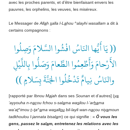
avec les proches parents, et d’être bienfaisant envers les
pauvres, les orphelins, les veuves, les miséreux.
Le Messager de
All
a
h
s
alla l-L
a
hou ^alayhi wasallam
a dit à
certains compagnons :
(( يَا أَيُّها النّاسُ افْشُوا السَّلامَ وَصِلُوا
الأَرْحامَ وَأَطْعِمُوا الطَّعامَ وَصَلُّوا بِاللَّيْلِ
والنّاسُ نِيامٌ تَدْخُلُوا الجَنَّةَ بِسَلامٍ ))
[rapporté par
Ibnou M
aj
ah
dans ses
Sounan
et d’autres] (
y
a
‘ayyouha n-n
a
çou fchou s-sal
a
ma wa
s
ilou l-‘ar
ha
ma
wa’a
t
^imou
t
–
t
a^
a
ma wa
s
all
ou
bil-layli wan-n
a
çou niy
a
moun
tadkhoulou l-
j
annata bisal
a
m
) ce qui signifie : «
Ô vous les
gens, passez le sal
a
m, entretenez les relations avec les