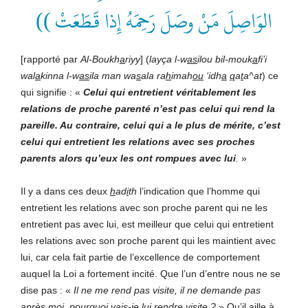
الوَاصِلَ مَنْ وصَلَ رَحِمَهُ إِذا قَطَعَتْ ))
[rapporté par
Al-Boukh
a
riyy
] (
layça l-w
as
ilou bil-mouk
a
fi’i
wal
a
kinna l-w
as
ila man wa
s
ala ra
h
imah
ou
‘idh
a
q
a
t
a^at
) ce
qui signifie : «
Celui qui entretient véritablement les
relations de proche parenté n’est pas celui qui rend la
pareille. Au contraire, celui qui a le plus de mérite, c’est
celui qui entretient les relations avec ses proches
parents alors qu’eux les ont rompues avec lui
.
»
Il y a dans ces deux
h
ad
i
th
l’indication que l’homme qui
entretient les relations avec son proche parent qui ne les
entretient pas avec lui, est meilleur que celui qui entretient
les relations avec son proche parent qui les maintient avec
lui, car cela fait partie de l’excellence de comportement
auquel la Loi a fortement incité. Que l’un d’entre nous ne se
dise pas : «
Il ne me rend pas visite, il ne demande pas
après moi, pourquoi vais-je lui rendre visite ?
» Qu’il aille à