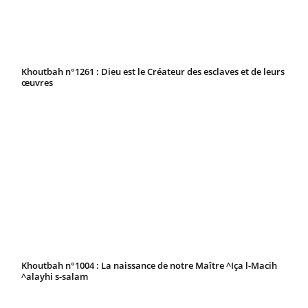
Khoutbah n°1261 : Dieu est le Créateur des esclaves et de leurs
œuvres
Khoutbah n°1004 : La naissance de notre Maître ^Iça l-Macih
^alayhi s-salam