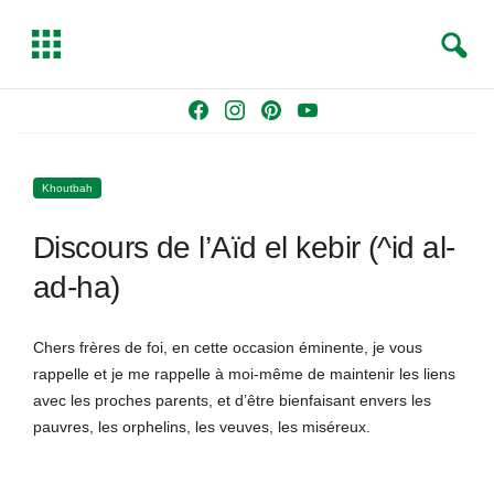
S
T
e
o
a
g
Skip
F
I
P
Y
r
g
to
a
n
i
o
c
l
content
c
s
n
u
h
e
Khoutbah
e
t
t
T
b
a
e
u
Discours de l’Aïd el kebir (^id al-
o
g
r
b
o
r
e
e
ad-ha)
k
a
s
m
t
Chers frères de foi, en cette occasion éminente, je vous
rappelle et je me rappelle à moi-même de maintenir les liens
avec les proches parents, et d’être bienfaisant envers les
pauvres, les orphelins, les veuves, les miséreux.