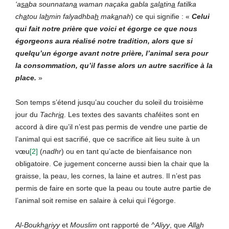
‘a
sa
ba sounnatan
a
waman naçaka
q
abla
s
al
a
tin
a
fatilka
ch
a
tou la
h
min falyadhba
h
mak
a
nah
) ce qui signifie : «
Celui
qui fait notre prière que voici et égorge ce que nous
égorgeons aura réalisé notre tradition, alors que si
quelqu’un égorge avant notre prière, l’animal sera pour
la consommation, qu’il fasse alors un autre sacrifice à la
place.
»
Son temps s’étend jusqu’au coucher du soleil du troisième
jour du
Tachr
iq
. Les textes des savants chaféites sont en
accord à dire qu’il n’est pas permis de vendre une partie de
l’animal qui est sacrifié, que ce sacrifice ait lieu suite à un
vœu
[2]
(
nadhr
) ou en tant qu’acte de bienfaisance non
obligatoire. Ce jugement concerne aussi bien la chair que la
graisse, la peau, les cornes, la laine et autres. Il n’est pas
permis de faire en sorte que la peau ou toute autre partie de
l’animal soit remise en salaire à celui qui l’égorge.
Al-Boukh
a
riyy
et
Mouslim
ont rapporté de
^Aliyy
, que
All
a
h