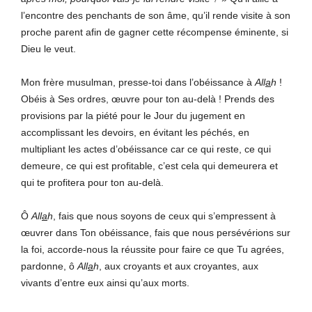
l’encontre des penchants de son âme, qu’il rende visite à son
proche parent afin de gagner cette récompense éminente, si
Dieu le veut.
Mon frère musulman, presse-toi dans l’obéissance à
All
a
h
!
Obéis à Ses ordres, œuvre pour ton au-delà ! Prends des
provisions par la piété pour le Jour du jugement en
accomplissant les devoirs, en évitant les péchés, en
multipliant les actes d’obéissance car ce qui reste, ce qui
demeure, ce qui est profitable, c’est cela qui demeurera et
qui te profitera pour ton au-delà.
Ô
All
a
h
, fais que nous soyons de ceux qui s’empressent à
œuvrer dans Ton obéissance, fais que nous persévérions sur
la foi, accorde-nous la réussite pour faire ce que Tu agrées,
pardonne, ô
All
a
h
, aux croyants et aux croyantes, aux
vivants d’entre eux ainsi qu’aux morts.