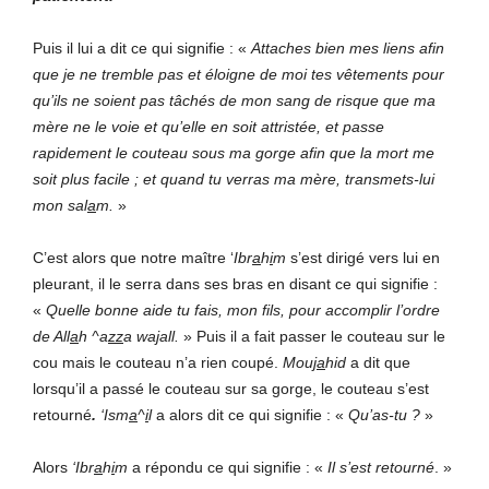
Puis il lui a dit ce qui signifie
: «
Attaches bien mes liens afin
que je ne tremble pas et éloigne de moi tes vêtements pour
qu’ils ne soient pas tâchés de mon sang de risque que ma
mère ne le voie et qu’elle en soit attristée, et passe
rapidement le couteau sous ma gorge afin que la mort me
soit plus facile ; et quand tu verras ma mère, transmets-lui
mon sal
a
m.
»
C’est alors que notre maître ‘
Ibr
a
h
i
m
s’est dirigé vers lui en
pleurant, il le serra dans ses bras en disant ce qui signifie
:
«
Quelle bonne aide tu fais, mon fils, pour accomplir l’ordre
de All
a
h ^a
zz
a wa
j
all.
» Puis il a fait passer le couteau sur le
cou mais le couteau n’a rien coupé.
Mou
ja
hid
a dit que
lorsqu’il a passé le couteau sur sa gorge, le couteau s’est
retourné
.
‘Ism
a
^
i
l
a alors dit ce qui signifie
: «
Qu’as-tu ?
»
Alors
‘Ibr
a
h
i
m
a répondu ce qui signifie : «
Il s’est retourné
.
»