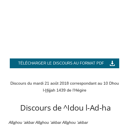
TÉLÉCHARGER LE DISCOURS AU FORMAT PDF
Discours du mardi 21 août 2018 correspondant au 10 Dhou
l-
H
i
jj
ah 1439 de l’Hégire
Discours de ^Idou l-Ad-ha
All
a
hou ‘akbar All
a
hou ‘akbar All
a
hou ‘akbar