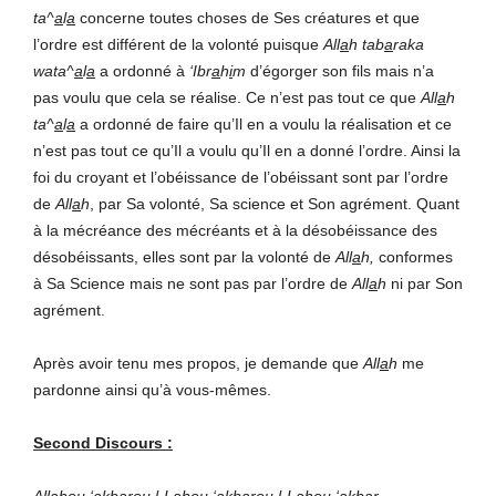
ta^
a
l
a
concerne toutes choses de Ses créatures et que
l’ordre est différent de la volonté puisque
All
a
h
tab
a
raka
wata^
a
l
a
a ordonné à
‘Ibr
a
h
i
m
d’égorger son fils mais n’a
pas voulu que cela se réalise. Ce n’est pas tout ce que
All
a
h
ta^
a
l
a
a ordonné de faire qu’Il en a voulu la réalisation et ce
n’est pas tout ce qu’Il a voulu qu’Il en a donné l’ordre. Ainsi la
foi du croyant et l’obéissance de l’obéissant sont par l’ordre
de
All
a
h
, par Sa volonté, Sa science et Son agrément. Quant
à la mécréance des mécréants et à la désobéissance des
désobéissants, elles sont par la volonté de
All
a
h,
conformes
à Sa Science mais ne sont pas par l’ordre de
All
a
h
ni par Son
agrément.
Après avoir tenu mes propos, je demande que
All
a
h
me
pardonne ainsi qu’à vous-mêmes.
Second Discours :