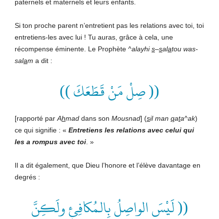
paternels et maternels et leurs enfants.
Si ton proche parent n’entretient pas les relations avec toi, toi
entretiens-les avec lui ! Tu auras, grâce à cela, une
récompense éminente. Le Prophète
^alayhi
s
–
s
al
a
tou was-
sal
a
m
a dit :
(( صِلْ مَنْ قَطَعَكَ ))
[rapporté par
A
h
mad
dans son
Mousnad
] (
s
il man
q
a
t
a^ak
)
ce qui signifie : «
Entretiens les relations avec celui qui
les a rompus avec toi
. »
Il a dit également, que Dieu l’honore et l’élève davantage en
degrés :
(( لَيْسَ الواصِلُ بِالـمُكافِئِ ولَكِنَّ