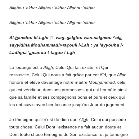
All
a
hou ‘akbar All
a
hou ‘akbar All
a
hou ‘akbar
All
a
hou ‘akbar All
a
hou ‘akbar All
a
hou ‘akbar
Al-
h
amdou lil-L
a
hi
[1]
wa
s
–
s
al
a
tou was-sal
a
mou ^al
a
sayyidin
a
Mou
h
ammadir-raç
ou
li l-L
a
h ; y
a
‘ayyouha l-
Ladh
i
na ‘
a
manou t-ta
q
ou l-L
a
h
La louange est à
All
a
h,
Celui Qui fait exister et Qui
ressuscite, Celui Qui nous a fait grâce par cet Aïd
,
que
All
a
h
honore et élève davantage notre maître
Mou
h
ammad
, celui
qui est véridique dans ses promesses, qui est honnête ainsi
que sa famille et ses compagnons bons et purs et ceux qui
les ont suivis avec bienfaisance jusqu’au Jour du jugement.
Je témoigne qu’il n’est de dieu que
All
a
h
, Celui qui possède
toute chose, Celui Dont l’existence ne fait aucun doute et
Dont toute chose témoigne de Son existence, et je témoigne