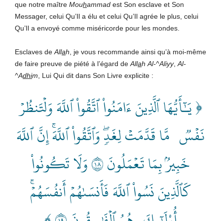
que notre maître
Mou
h
ammad
est Son esclave et Son
Messager, celui Qu’Il a élu et celui Qu’Il agrée le plus, celui
Qu’Il a envoyé comme miséricorde pour les mondes.
Esclaves de
All
a
h
, je vous recommande ainsi qu’à moi-même
de faire preuve de piété à l’égard de
All
a
h
Al-^Aliyy
,
Al-
^A
dhi
m
, Lui Qui dit dans Son Livre explicite :
﴿ يَـٰٓأَيُّهَا ٱلَّذِينَ ءَامَنُواْ ٱتَّقُواْ ٱللَّهَ وَلۡتَنظُرۡ
نَفۡسٞ مَّا قَدَّمَتۡ لِغَدٖۖ وَٱتَّقُواْ ٱللَّهَۚ إِنَّ ٱللَّهَ
خَبِيرُۢ بِمَا تَعۡمَلُونَ ٨١
وَلَا تَكُونُواْ
كَٱلَّذِينَ نَسُواْ ٱللَّهَ فَأَنسَىٰهُمۡ أَنفُسَهُمۡۚ
أُوْلَٰٓئِكَ هُمُ ٱلۡفَٰسِقُونَ ٩١ ﴾