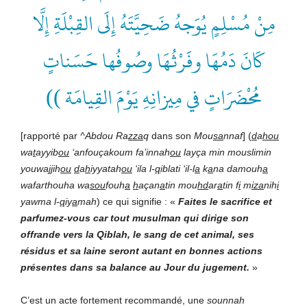
مِنْ مُسْلِمٍ يُوَجهُ ضَحِيَّتَهُ إِلَى القِبْلَةِ إِلَّا
كَانَ دَمُهَا وفَرْثُهَا وصُوفُها حَسَناتٍ
مُحْضَرَاتٍ في مِيزانِهِ يَوْمَ القِيامَة ))
[rapporté par
^Abdou Ra
zza
q
dans son
Mou
sa
nnaf
] (
d
a
hou
wa
t
ayyib
ou
‘anfouçakoum fa’innah
ou
layça min mouslimin
youwa
jj
ih
ou
d
a
h
iyyatah
ou
‘ila l-
q
iblati ‘il-l
a
k
a
na damouh
a
wafarthouha wa
sou
fouh
a
h
açan
a
tin mou
hd
ar
a
tin f
i
m
iza
nih
i
yawma l-
q
iy
a
mah
) ce qui signifie : «
Faites le sacrifice et
parfumez-vous car tout musulman qui dirige son
offrande vers la Qiblah, le sang de cet animal, ses
résidus et sa laine seront autant en bonnes actions
présentes dans sa balance au Jour du jugement.
»
C’est un acte fortement recommandé, une
sounnah