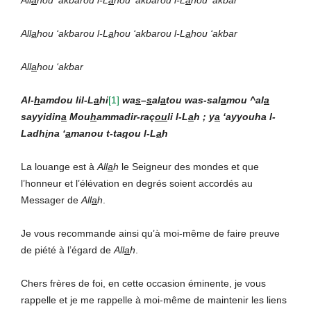
All
a
hou ‘akbarou l-L
a
hou ‘akbarou l-L
a
hou ‘akbar
All
a
hou ‘akbarou l-L
a
hou ‘akbarou l-L
a
hou ‘akbar
All
a
hou ‘akbar
Al-
h
amdou lil-L
a
hi
[1]
wa
s
–
s
al
a
tou was-sal
a
mou ^al
a
sayyidin
a
Mou
h
ammadir-raç
ou
li l-L
a
h ; y
a
‘ayyouha l-
Ladh
i
na ‘
a
manou t-ta
q
ou l-L
a
h
La louange est à
All
a
h
le Seigneur des mondes et que
l’honneur et l’élévation en degrés soient accordés au
Messager de
All
a
h
.
Je vous recommande ainsi qu’à moi-même de faire preuve
de piété à l’égard de
All
a
h
.
Chers frères de foi, en cette occasion éminente, je vous
rappelle et je me rappelle à moi-même de maintenir les liens