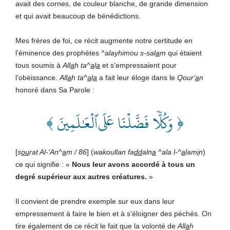
avait des cornes, de couleur blanche, de grande dimension
et qui avait beaucoup de bénédictions.
Mes frères de foi, ce récit augmente notre certitude en
l’éminence des prophètes
^alayhimou s-sal
a
m
qui étaient
tous soumis à
All
a
h ta^
a
l
a
et s’empressaient pour
l’obéissance.
All
a
h
ta^
a
l
a
a fait leur éloge dans le
Qour‘
a
n
honoré dans Sa Parole :
﴿ وَكُلّٗا فَضَّلۡنَا عَلَى ٱلۡعَٰلَمِينَ ﴾
[
s
ou
rat Al-‘An^
a
m / 86
] (
wakoullan fa
dd
aln
a
^ala l-^
a
lam
i
n
)
ce qui signifie : «
Nous leur avons accordé à tous un
degré supérieur aux autres créatures.
»
Il convient de prendre exemple sur eux dans leur
empressement à faire le bien et à s’éloigner des péchés. On
tire également de ce récit le fait que la volonté de
All
a
h