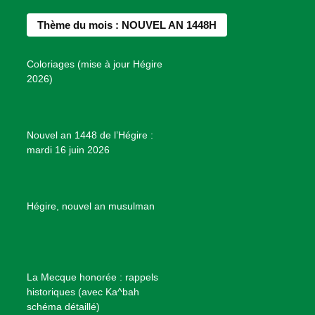
d
b
a
e
u
e
Thème du mois : NOUVEL AN 1448H
o
g
r
b
s
o
r
e
e
P
Coloriages (mise à jour Hégire
k
a
s
r
2026)
m
t
o
j
e
Nouvel an 1448 de l’Hégire :
t
mardi 16 juin 2026
s
d
e
B
Hégire, nouvel an musulman
i
e
n
f
La Mecque honorée : rappels
a
historiques (avec Ka^bah
i
schéma détaillé)