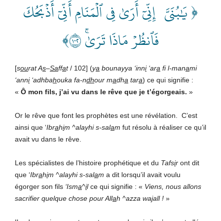
﴿ يَٰبُنَيَّ إِنِّيٓ أَرَىٰ فِي ٱلۡمَنَامِ أَنِّيٓ أَذۡبَحُكَ
فَٱنظُرۡ مَاذَا تَرَىٰۚ ٢٠١﴾
[
s
ou
rat A
s
–
Sa
ff
a
t
/ 102] (
y
a
bounayya ‘inn
i
‘ar
a
fi l-man
a
mi
‘ann
i
‘adhba
h
ouka fa-n
dh
our m
a
dh
a
tar
a
) ce qui signifie :
«
Ô mon fils, j’ai vu dans le rêve que je t’égorgeais.
»
Or le rêve que font les prophètes est une révélation. C’est
ainsi que ‘
Ibr
a
h
i
m
^alayhi s-sal
a
m
fut résolu à réaliser ce qu’il
avait vu dans le rêve.
Les spécialistes de l’histoire prophétique et du
Tafs
i
r
ont dit
que ‘
Ibr
a
h
i
m
^alayhi s-sal
a
m
a dit lorsqu’il avait voulu
égorger son fils
‘Ism
a
^
i
l
ce qui signifie : «
Viens, nous allons
sacrifier quelque chose pour All
a
h ^azza wajall !
»