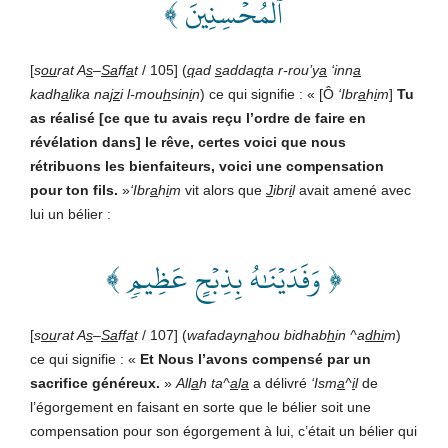
ٱلۡمُحۡسِنِينَ ﴾
[
s
ou
rat A
s
–
Sa
ff
a
t
/ 105] (
q
ad
s
adda
q
ta r-rou’y
a
‘inn
a
kadh
a
lika na
jz
i l-mou
h
sin
i
n
) ce qui signifie : « [Ô
‘Ibr
a
h
i
m
]
Tu
as réalisé [ce que tu avais reçu l’ordre de faire en
révélation dans] le rêve, certes voici que nous
rétribuons les bienfaiteurs, voici une compensation
pour ton fils.
»
‘Ibr
a
h
i
m
vit alors que
J
ibr
i
l
avait amené avec
lui un bélier :
﴿ وَفَدَيۡنَٰهُ بِذِبۡحٍ عَظِيمٖ ﴾
[
s
ou
rat A
s
–
Sa
ff
a
t
/ 107] (
wafadayn
a
hou bidhab
h
in ^a
dhi
m
)
ce qui signifie : «
Et Nous l’avons compensé par un
sacrifice généreux.
»
All
a
h
ta^
a
l
a
a délivré
‘Ism
a
^
i
l
de
l’égorgement en faisant en sorte que le bélier soit une
compensation pour son égorgement à lui, c’était un bélier qui