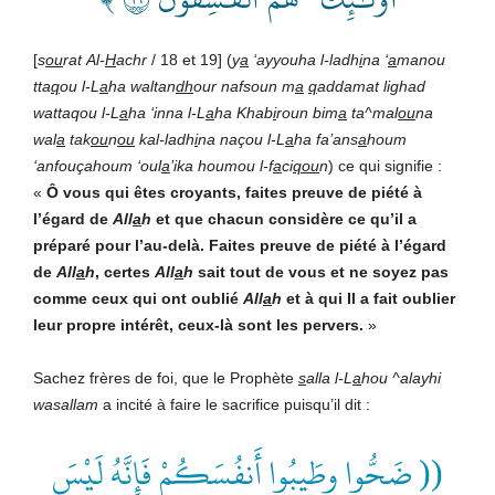
[
s
ou
rat
Al-
H
achr
/ 18 et 19] (
y
a
‘ayyouha l-ladh
i
na ‘
a
manou
tta
q
ou l-L
a
ha waltan
dh
our nafsoun m
a
q
addamat lighad
wattaqou l-L
a
ha ‘inna l-L
a
ha Khab
i
roun bim
a
ta^mal
ou
na
wal
a
tak
ou
n
ou
kal-ladh
i
na naçou l-L
a
ha fa’ans
a
houm
‘anfouçahoum ‘oul
a
’ika houmou l-f
a
ci
qou
n
) ce qui signifie :
«
Ô vous qui êtes croyants, faites preuve de piété à
l’égard de
All
a
h
et que chacun considère ce qu’il a
préparé pour l’au-delà. Faites preuve de piété à l’égard
de
All
a
h
, certes
All
a
h
sait tout de vous et ne soyez pas
comme ceux qui ont oublié
All
a
h
et à qui Il a fait oublier
leur propre intérêt, ceux-là sont les pervers.
»
Sachez frères de foi, que le Prophète
s
alla l-L
a
hou ^alayhi
wasallam
a incité à faire le sacrifice puisqu’il dit :
(( ضَحُّوا وطَيبُوا أَنفُسَكُمْ فَإِنَّهُ لَيْسَ