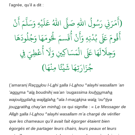
l’agrée, qu’il a dit :
(أَمَرَنِي رَسُولُ اللهِ صَلَّى اللهُ عَلَيْهِ وَسَلَّمَ أَنْ
أَقُومَ عَلَى بُدْنِهِ وَأَنْ أُقَسمَ لُحُومَهَا وَجُلُودَهَا
وَجِلَالَهَا عَلَى الْمَسَاكِينِ وَلَا أُعْطِيَ فِي
جُزَارَتِـهَا شَيْئًا مِنْهَا)
(
‘amaran
i
Raç
ou
lou l-L
a
hi
s
alla l-L
a
hou ^alayhi wasallam
‘an
‘a
qou
ma ^al
a
boudnih
i
wa’an ‘ou
q
assima lou
hou
mah
a
wa
j
oul
ou
dah
a
wa
j
i
la
lah
a
^ala l-maç
a
k
i
na wal
a
‘ou^
t
iya
j
ou
za
ratih
a
chay’an minh
a
) ce qui signifie : «
Le Messager de
All
a
h
s
alla l-L
a
hou ^alayhi wasallam
m’
a chargé de vérifier
que les chameaux qu’il avait fait égorger étaient bien
égorgés et de partager leurs chairs, leurs peaux et leurs