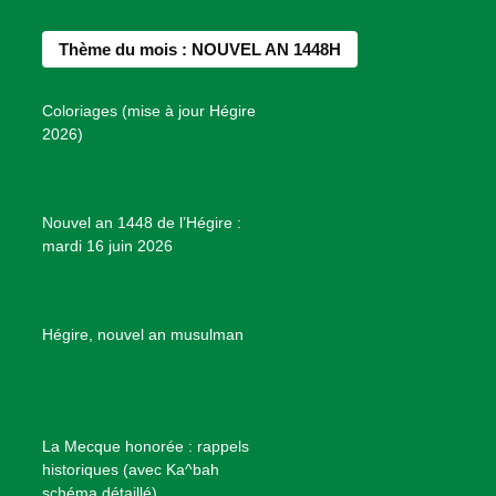
e
t
t
T
d
b
a
e
u
e
Thème du mois : NOUVEL AN 1448H
o
g
r
b
s
o
r
e
e
P
Coloriages (mise à jour Hégire
k
a
s
r
2026)
m
t
o
j
e
Nouvel an 1448 de l’Hégire :
t
mardi 16 juin 2026
s
d
e
B
Hégire, nouvel an musulman
i
e
n
f
La Mecque honorée : rappels
a
historiques (avec Ka^bah
i
schéma détaillé)