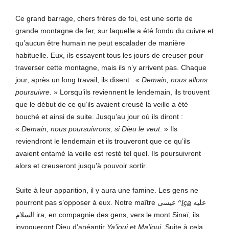
Ce grand barrage, chers frères de foi, est une sorte de
grande montagne de fer, sur laquelle a été fondu du cuivre et
qu’aucun être humain ne peut escalader de manière
habituelle. Eux, ils essayent tous les jours de creuser pour
traverser cette montagne, mais ils n’y arrivent pas. Chaque
jour, après un long travail, ils disent : «
Demain, nous allons
poursuivre
. » Lorsqu’ils reviennent le lendemain, ils trouvent
que le début de ce qu’ils avaient creusé la veille a été
bouché et ainsi de suite. Jusqu’au jour où ils diront :
«
Demain, nous poursuivrons, si Dieu le veut
. » Ils
reviendront le lendemain et ils trouveront que ce qu’ils
avaient entamé la veille est resté tel quel. Ils poursuivront
alors et creuseront jusqu’à pouvoir sortir.
Suite à leur apparition, il y aura une famine. Les gens ne
pourront pas s’opposer à eux. Notre maître عيسى
^
I
ç
a
عليه
السلام ira, en compagnie des gens, vers le mont Sinaï, ils
invoqueront Dieu d’anéantir
Ya’
jouj
et
Ma’
jouj
. Suite à cela,