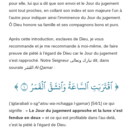
pour elle, lui qui a dit que son envoi et le Jour du jugement
sont tout proches, en collant son index et son majeure l’un à
l’autre pour indiquer ainsi l’imminence du Jour du jugement.
Ô Dieu honore sa famille et ses compagnons bons et purs.
Après cette introduction, esclaves de Dieu, je vous
recommande et je me recommande à moi-même, de faire
preuve de piété à l’égard de Dieu car le Jour du jugement
s’est rapproché. Notre Seigneur تبارك وتعالى dit, dans
sourate القَمَر
Al-
Q
amar
:
﴿ ٱقۡتَرَبَتِ ٱلسَّاعَةُ وَٱنشَقَّ ٱلۡقَمَرُ ١ ﴾
(
‘i
q
tarabati s-s
a
^atou wa-ncha
qq
a l-
q
amar
) [54
/
1] ce qui
signifie : «
Le Jour du jugement approche et la lune s’est
fendue en deux
» et ce qui est profitable dans l’au-delà,
c’est la piété à l’égard de Dieu.