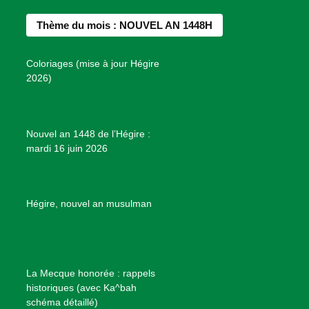
e
t
t
T
d
b
a
e
u
e
Thème du mois : NOUVEL AN 1448H
o
g
r
b
s
o
r
e
e
P
Coloriages (mise à jour Hégire
k
a
s
r
2026)
m
t
o
j
e
Nouvel an 1448 de l’Hégire :
t
mardi 16 juin 2026
s
d
e
B
Hégire, nouvel an musulman
i
e
n
f
La Mecque honorée : rappels
a
historiques (avec Ka^bah
i
schéma détaillé)