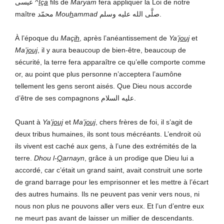
عيسى
^
I
ç
a
fils de
Maryam
fera appliquer la Loi de notre
maître محمّد
Mou
h
ammad
صلَّى الله عليه وسلم.
À l’époque du
Maç
ih
, après l’anéantissement de
Ya’
jouj
et
Ma’
jouj
,
il y aura beaucoup de bien-être, beaucoup de
sécurité, la terre fera apparaître ce qu’elle comporte comme
or, au point que plus personne n’acceptera l’aumône
tellement les gens seront aisés. Que Dieu nous accorde
d’être de ses compagnons عليه السلام.
Quant à
Ya’
jouj
et
Ma’
jouj
, chers frères de foi, il s’agit de
deux tribus humaines, ils sont tous mécréants. L’endroit où
ils vivent est caché aux gens, à l’une des extrémités de la
terre.
Dhou l-
Q
arnayn
, grâce à un prodige que Dieu lui a
accordé, car c’était un grand saint, avait construit une sorte
de grand barrage pour les emprisonner et les mettre à l’écart
des autres humains. Ils ne peuvent pas venir vers nous, ni
nous non plus ne pouvons aller vers eux. Et l’un d’entre eux
ne meurt pas avant de laisser un millier de descendants.