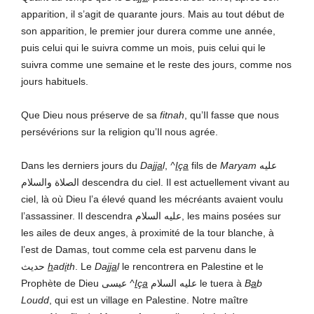
apparition, il s’agit de quarante jours. Mais au tout début de
son apparition, le premier jour durera comme une année,
puis celui qui le suivra comme un mois, puis celui qui le
suivra comme une semaine et le reste des jours, comme nos
jours habituels.
Que Dieu nous préserve de sa
fitnah
, qu’Il fasse que nous
persévérions sur la religion qu’Il nous agrée.
Dans les derniers jours du
Da
jja
l
,
^
I
ç
a
fils de
Maryam
عليه
الصلاة والسلام descendra du ciel. Il est actuellement vivant au
ciel, là où Dieu l’a élevé quand les mécréants avaient voulu
l’assassiner. Il descendra عليه السلام, les mains posées sur
les ailes de deux anges, à proximité de la tour blanche, à
l’est de Damas, tout comme cela est parvenu dans le
حديث
h
ad
i
th
. Le
Da
jja
l
le rencontrera en Palestine et le
Prophète de Dieu عيسى
^
I
ç
a
عليه السلام le tuera à
B
a
b
Loudd
, qui est un village en Palestine. Notre maître