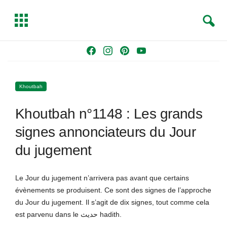
S
T
e
o
a
g
Skip
F
I
P
Y
r
g
to
a
n
i
o
c
l
content
c
s
n
u
h
e
Khoutbah
e
t
t
T
b
a
e
u
Khoutbah n°1148 : Les grands
o
g
r
b
o
r
e
e
signes annonciateurs du Jour
k
a
s
du jugement
m
t
Le Jour du jugement n’arrivera pas avant que certains
évènements se produisent. Ce sont des signes de l’approche
du Jour du jugement. Il s’agit de dix signes, tout comme cela
est parvenu dans le حديث hadith.