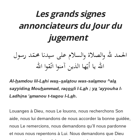
Les grands signes
annonciateurs du Jour du
jugement
الحمد لله والصلاة والسلام على سيدنا محمّد رسول
الله يا أيّها الذين آمنوا اتّقوا الله
Al-
h
amdou lil-L
a
hi
wa
s
–
s
al
a
tou was-sal
a
mou ^al
a
sayyidin
a
Mou
h
ammad, raç
ou
li l-L
a
h ; y
a
‘ayyouha l-
Ladh
i
na ‘
a
manou t-ta
q
ou l-L
a
h
.
Louanges à Dieu, nous Le louons, nous recherchons Son
aide, nous lui demandons de nous accorder la bonne guidée,
nous Le remercions, nous demandons qu’Il nous pardonne
et nous nous repentons à Lui. Nous demandons que Dieu