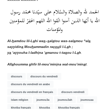
الحمد لله والصلاة والسَّلام على سيّدنا محمّد رسول
الله يا أيّها الذين آمنوا اتّقوا الله اللهم اغفِرْ للمؤمنين
والمؤمنات
Al-
h
amdou lil-L
a
hi wa
s
–
s
al
a
tou was-sal
a
mou ^al
a
sayyidin
a
Mou
h
ammadin
raç
ou
li l-L
a
h ;
y
a
‘ayyouha l-ladh
i
na ‘
a
manou t-ta
q
ou l-L
a
h
.
All
a
houmma ghfir lil-mou’min
i
na wal-mou’min
a
t
.
discours
discours du vendredi
discours du vendredi en arabe
discours du vendredi en français
discours vendredi
islam religion
joumou3a
joumou3ah
joumouaa
khotba français
khoutba
khoutba français