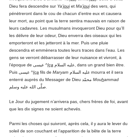
Dieu fera descendre sur
Ya’
jouj
et
Ma’
jouj
des vers, qui
pénètreront dans le cou de chacun d’entre eux et causera
leur mort, au point que la terre sentira mauvais en raison de
leurs cadavres. Les musulmans invoqueront Dieu pour qu’Il
les délivre de leur odeur, Dieu enverra des oiseaux qui les
emporteront et les jetteront à la mer. Puis une pluie
descendra et emmènera toutes leurs traces dans l’eau. Les
gens se verront débarrasser de leur nuisance et vivront, à
l’époque de عيسى
^
I
ç
a
عليه السلام, dans un grand bien être.
Puis عيسى
^
I
ç
a
fils de
Maryam
عليه السلام mourra et il sera
enterré auprès du Messager de Dieu محمّد
Mou
h
ammad
صلَّى الله عليه وسلم.
Le Jour du jugement n’arrivera pas, chers frères de foi, avant
que les dix signes ne soient achevés.
Parmi les choses qui suivront, après cela, il y aura le lever du
soleil de son couchant et l’apparition de la bête de la terre