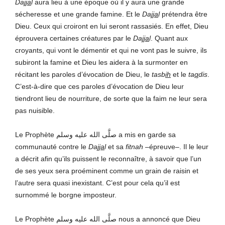
Da
jja
l
aura lieu à une époque où il y aura une grande
sécheresse et une grande famine. Et le
Da
jja
l
prétendra être
Dieu. Ceux qui croiront en lui seront rassasiés. En effet, Dieu
éprouvera certaines créatures par le
Da
jja
l
. Quant aux
croyants, qui vont le démentir et qui ne vont pas le suivre, ils
subiront la famine et Dieu les aidera à la surmonter en
récitant les paroles d’évocation de Dieu, le
tasb
ih
et le
ta
q
dis
.
C’est-à-dire que ces paroles d’évocation de Dieu leur
tiendront lieu de nourriture, de sorte que la faim ne leur sera
pas nuisible.
Le Prophète صلَّى الله عليه وسلم a mis en garde sa
communauté contre le
Daj
ja
l
et sa
fitnah
–épreuve–. Il le leur
a décrit afin qu’ils puissent le reconnaître, à savoir que l’un
de ses yeux sera proéminent comme un grain de raisin et
l’autre sera quasi inexistant. C’est pour cela qu’il est
surnommé le borgne imposteur.
Le Prophète صلَّى الله عليه وسلم nous a annoncé que Dieu