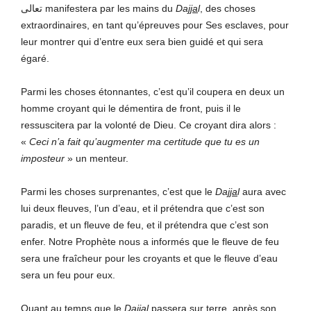
تعالى manifestera par les mains du
Da
jja
l
, des choses
extraordinaires, en tant qu’épreuves pour Ses esclaves, pour
leur montrer qui d’entre eux sera bien guidé et qui sera
égaré.
Parmi les choses étonnantes, c’est qu’il coupera en deux un
homme croyant qui le démentira de front, puis il le
ressuscitera par la volonté de Dieu. Ce croyant dira alors :
«
Ceci n’a fait qu’augmenter ma certitude que tu es un
imposteur
» un menteur.
Parmi les choses surprenantes, c’est que le
Da
jja
l
aura avec
lui deux fleuves, l’un d’eau, et il prétendra que c’est son
paradis, et un fleuve de feu, et il prétendra que c’est son
enfer. Notre Prophète nous a informés que le fleuve de feu
sera une fraîcheur pour les croyants et que le fleuve d’eau
sera un feu pour eux.
Quant au temps que le
Da
jja
l
passera sur terre, après son