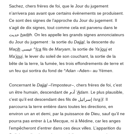
Sachez, chers frères de foi, que le Jour du jugement
n’arrivera pas avant que certains évènements se produisent.
Ce sont des signes de l’approche du Jour du jugement. Il
s’agit de dix signes, tout comme cela est parvenu dans le
حديث
h
ad
i
th
. On les appelle les grands signes annonciateurs
du Jour du jugement : la sortie du
Da
jja
l
, la descente du
Maç
ih
عيسى
^
I
ç
a
fils de
Maryam
, la sortie de
Ya’
jouj
et
Ma’
jouj
, le lever du soleil de son couchant, la sortie de la
bête de la terre, la fumée, les trois effondrements de terre et
un feu qui sortira du fond de
^Adan
–Aden– au Yémen.
Concernant le
Da
jja
l
–l’imposteur–, chers frères de foi, c’est
un être humain, descendant de آدم
‘
A
dam
. Le plus plausible,
c’est qu’il est descendant des fils de إسرائيل
Isr
a
’
i
l
. Il
parcourra la terre entière dans toutes les directions, en
environ un an et demi, par la puissance de Dieu, sauf qu’il ne
pourra pas entrer à La Mecque, ni à Médine, car les anges
l’empêcheront d’entrer dans ces deux villes. L’apparition du