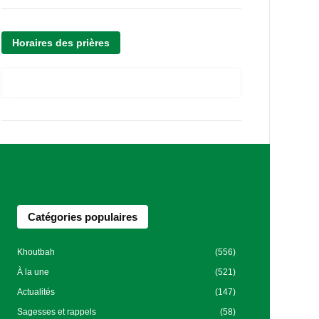
Horaires des prières
Catégories populaires
Khoutbah
(556)
À la une
(521)
Actualités
(147)
Sagesses et rappels
(58)