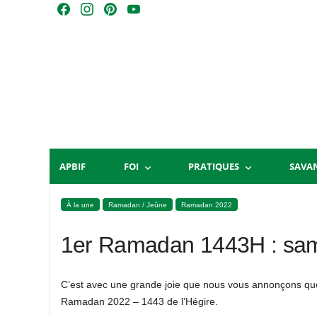
Skip
F
I
P
Y
to
a
n
i
o
content
c
s
n
u
e
t
t
T
b
a
e
u
o
g
r
b
o
r
e
e
k
a
s
m
t
APBIF
FOI
PRATIQUES
SAVA
À la une
Ramadan / Jeûne
Ramadan 2022
1er Ramadan 1443H : sam
C’est avec une grande joie que nous vous annonçons que 
Ramadan 2022 – 1443 de l’Hégire.