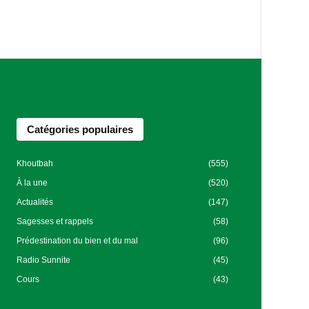
Catégories populaires
Khoutbah
(555)
À la une
(520)
Actualités
(147)
Sagesses et rappels
(58)
Prédestination du bien et du mal
(96)
Radio Sunnite
(45)
Cours
(43)