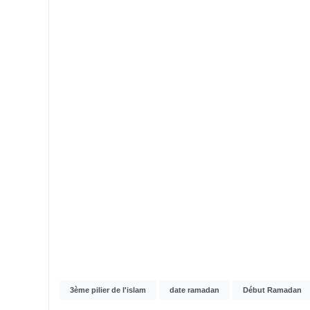
3ème pilier de l'islam
date ramadan
Début Ramadan