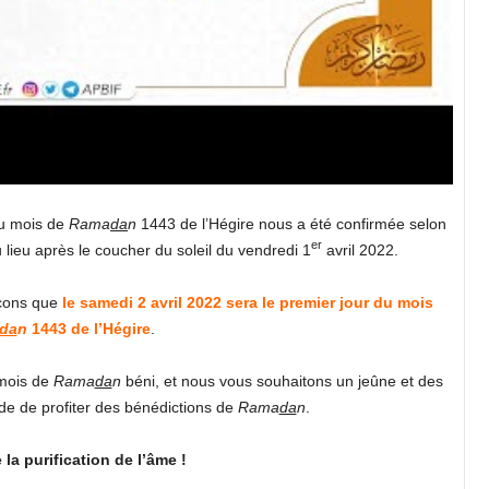
du mois de
Rama
da
n
1443 de l’Hégire nous a été confirmée selon
er
u lieu après le coucher du soleil du vendredi 1
avril 2022.
nçons que
le samedi 2 avril 2022 sera le premier jour du mois
da
n
1443 de l’Hégire
.
 mois de
Rama
da
n
béni, et nous vous souhaitons un jeûne et des
de de profiter des bénédictions de
Rama
da
n
.
 la purification de l’âme !