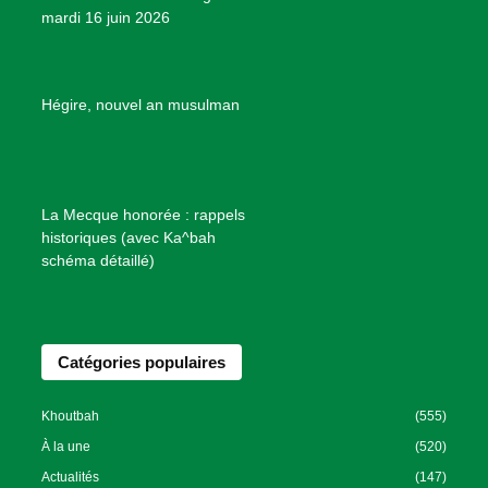
mardi 16 juin 2026
s
d
e
B
Hégire, nouvel an musulman
i
e
n
f
La Mecque honorée : rappels
a
historiques (avec Ka^bah
i
schéma détaillé)
s
a
n
Catégories populaires
c
e
I
Khoutbah
(555)
s
À la une
(520)
l
Actualités
(147)