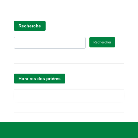
Recherche
Rechercher
Horaires des prières
A