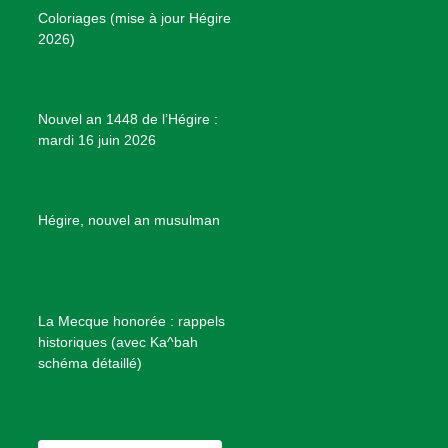
P
Coloriages (mise à jour Hégire
k
a
s
r
2026)
m
t
o
j
e
Nouvel an 1448 de l’Hégire :
t
mardi 16 juin 2026
s
d
e
B
Hégire, nouvel an musulman
i
e
n
f
La Mecque honorée : rappels
a
historiques (avec Ka^bah
i
schéma détaillé)
s
a
n