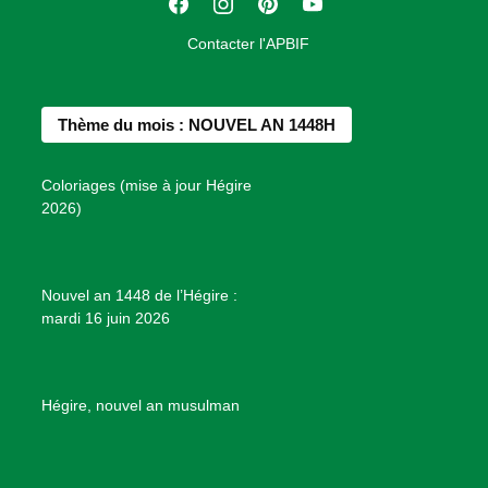
F
I
P
Y
i
a
n
i
o
o
Contacter l'APBIF
c
s
n
u
n
e
t
t
T
d
b
a
e
u
e
Thème du mois : NOUVEL AN 1448H
o
g
r
b
s
o
r
e
e
P
Coloriages (mise à jour Hégire
k
a
s
r
2026)
m
t
o
j
e
Nouvel an 1448 de l’Hégire :
t
mardi 16 juin 2026
s
d
e
B
Hégire, nouvel an musulman
i
e
n