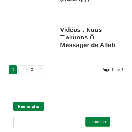
Vidéos : Nous
T’aimons Ô
Messager de Allah
Current Page
1
Page
2
Page
3
Page
4
Page
1
sur
4
Recherche
Rechercher