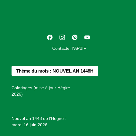
o
c
i
a
t
F
I
P
Y
i
a
n
i
o
o
Contacter l'APBIF
c
s
n
u
n
e
t
t
T
d
b
a
e
u
e
Thème du mois : NOUVEL AN 1448H
o
g
r
b
s
o
r
e
e
P
Coloriages (mise à jour Hégire
k
a
s
r
2026)
m
t
o
j
e
Nouvel an 1448 de l’Hégire :
t
mardi 16 juin 2026
s
d