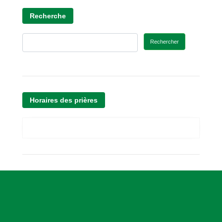
Recherche
Rechercher
Horaires des prières
A
s
s