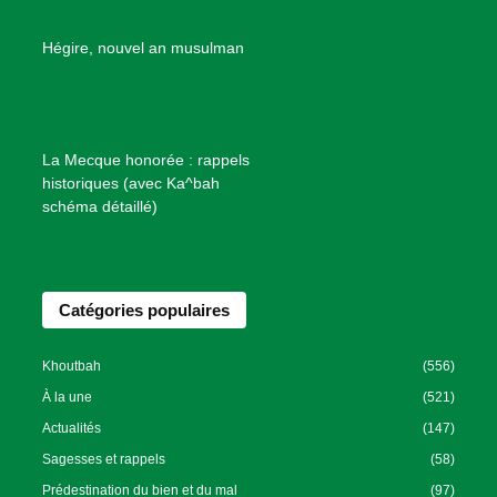
e
B
Hégire, nouvel an musulman
i
e
n
f
La Mecque honorée : rappels
a
historiques (avec Ka^bah
i
schéma détaillé)
s
a
n
Catégories populaires
c
e
I
Khoutbah
(556)
s
À la une
(521)
l
Actualités
(147)
a
Sagesses et rappels
(58)
m
Prédestination du bien et du mal
(97)