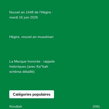
j
e
Nouvel an 1448 de l’Hégire :
t
mardi 16 juin 2026
s
d
e
B
Hégire, nouvel an musulman
i
e
n
f
La Mecque honorée : rappels
a
historiques (avec Ka^bah
i
schéma détaillé)
s
a
n
Catégories populaires
c
e
I
Khoutbah
(556)