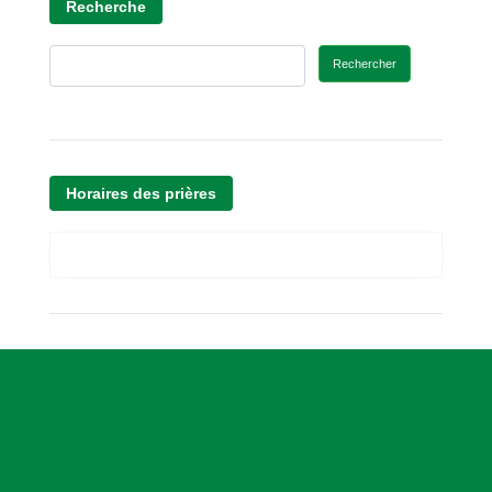
Recherche
Rechercher
Horaires des prières
A
s
s
o