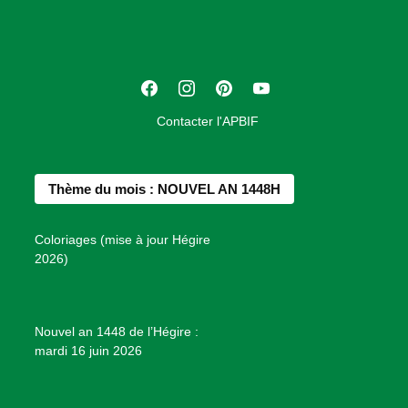
c
i
a
t
F
I
P
Y
i
a
n
i
o
o
Contacter l'APBIF
c
s
n
u
n
e
t
t
T
d
b
a
e
u
e
Thème du mois : NOUVEL AN 1448H
o
g
r
b
s
o
r
e
e
P
Coloriages (mise à jour Hégire
k
a
s
r
2026)
m
t
o
j
e
Nouvel an 1448 de l’Hégire :
t
mardi 16 juin 2026
s
d
e