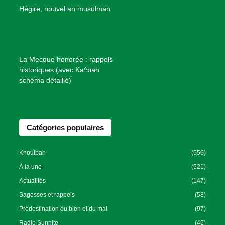
B
Hégire, nouvel an musulman
i
e
n
f
La Mecque honorée : rappels
a
historiques (avec Ka^bah
i
schéma détaillé)
s
a
n
Catégories populaires
c
e
I
Khoutbah
(556)
s
À la une
(521)
l
Actualités
(147)
a
Sagesses et rappels
(58)
m
Prédestination du bien et du mal
(97)
i
Radio Sunnite
(45)
q