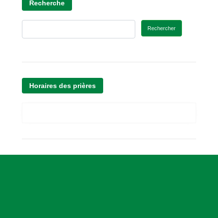
Recherche
Rechercher
Horaires des prières
A
s
s
o