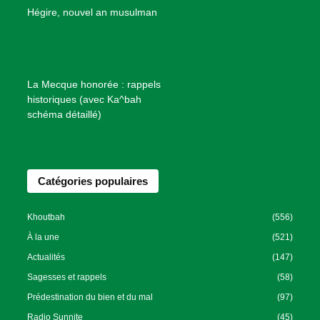
B
Hégire, nouvel an musulman
i
e
n
f
La Mecque honorée : rappels
a
historiques (avec Ka^bah
i
schéma détaillé)
s
a
n
Catégories populaires
c
e
I
Khoutbah
(556)
s
À la une
(521)
l
Actualités
(147)
a
Sagesses et rappels
(58)
m
Prédestination du bien et du mal
(97)
i
Radio Sunnite
(45)
q