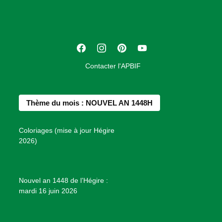
c
i
a
t
F
I
P
Y
i
a
n
i
o
o
Contacter l'APBIF
c
s
n
u
n
e
t
t
T
d
b
a
e
u
e
Thème du mois : NOUVEL AN 1448H
o
g
r
b
s
o
r
e
e
P
Coloriages (mise à jour Hégire
k
a
s
r
2026)
m
t
o
j
e
Nouvel an 1448 de l’Hégire :
t
mardi 16 juin 2026
s
d
e