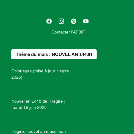
i
a
t
F
I
P
Y
i
a
n
i
o
o
Contacter l'APBIF
c
s
n
u
n
e
t
t
T
d
b
a
e
u
e
Thème du mois : NOUVEL AN 1448H
o
g
r
b
s
o
r
e
e
P
Coloriages (mise à jour Hégire
k
a
s
r
2026)
m
t
o
j
e
Nouvel an 1448 de l’Hégire :
t
mardi 16 juin 2026
s
d
e
B
Hégire, nouvel an musulman