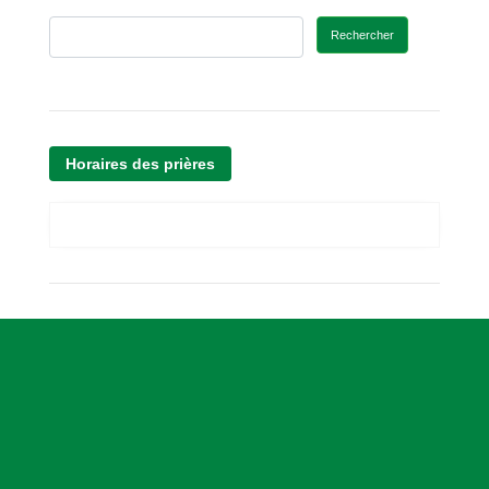
Rechercher
Horaires des prières
A
s
s
o
c