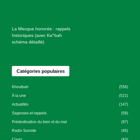
i
e
n
f
La Mecque honorée : rappels
a
historiques (avec Ka^bah
i
schéma détaillé)
s
a
n
Catégories populaires
c
e
I
Khoutbah
(556)
s
À la une
(521)
l
Actualités
(147)
a
Sagesses et rappels
(58)
m
Prédestination du bien et du mal
(97)
i
Radio Sunnite
(45)
q
u
Cours
(43)