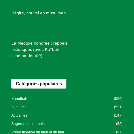
e
B
Hégire, nouvel an musulman
i
e
n
f
La Mecque honorée : rappels
a
historiques (avec Ka^bah
i
schéma détaillé)
s
a
n
Catégories populaires
c
e
I
Khoutbah
(556)
s
À la une
(521)
l
Actualités
(147)
a
Sagesses et rappels
(58)
m
Prédestination du bien et du mal
(97)