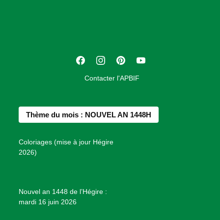
o
c
i
a
t
F
I
P
Y
i
a
n
i
o
o
Contacter l'APBIF
c
s
n
u
n
e
t
t
T
d
b
a
e
u
e
Thème du mois : NOUVEL AN 1448H
o
g
r
b
s
o
r
e
e
P
Coloriages (mise à jour Hégire
k
a
s
r
2026)
m
t
o
j
e
Nouvel an 1448 de l’Hégire :
t
mardi 16 juin 2026
s
d