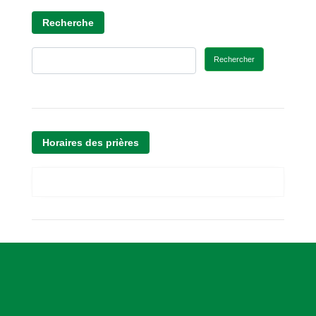
Recherche
Rechercher
Horaires des prières
A
s
s