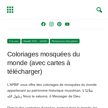
S
T
e
o
a
g
Skip
F
I
P
Y
r
g
to
a
n
i
o
c
l
content
c
s
n
u
h
e
À la une
Mawlid 2021 - 1443H
Ressources éducatives
e
t
t
T
b
a
e
u
Coloriages mosquées du
o
g
r
b
o
r
e
e
monde (avec cartes à
k
a
s
télécharger)
m
t
L’APBIF vous offre des coloriages de mosquées du monde
appartenant au patrimoine historique musulman. سَلَامًا يَا
رَسُولَ الله Nous te saluons, ô Messager de Dieu
Depuis des centaines d’années, partout dans le monde, les