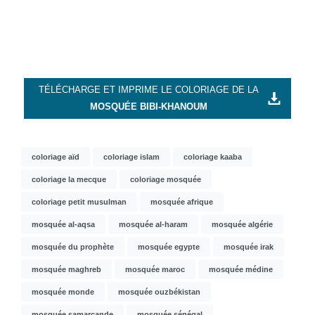
TÉLÉCHARGE ET IMPRIME LE COLORIAGE DE LA
MOSQUÉE BIBI-KHANOUM
coloriage aïd
coloriage islam
coloriage kaaba
coloriage la mecque
coloriage mosquée
coloriage petit musulman
mosquée afrique
mosquée al-aqsa
mosquée al-haram
mosquée algérie
mosquée du prophète
mosquée egypte
mosquée irak
mosquée maghreb
mosquée maroc
mosquée médine
mosquée monde
mosquée ouzbékistan
mosquée samarcande
mosquée sénégal