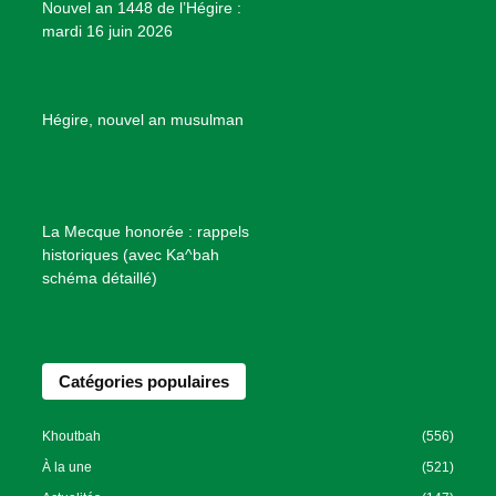
Nouvel an 1448 de l’Hégire :
t
mardi 16 juin 2026
s
d
e
B
Hégire, nouvel an musulman
i
e
n
f
La Mecque honorée : rappels
a
historiques (avec Ka^bah
i
schéma détaillé)
s
a
n
Catégories populaires
c
e
I
Khoutbah
(556)
s
À la une
(521)
l