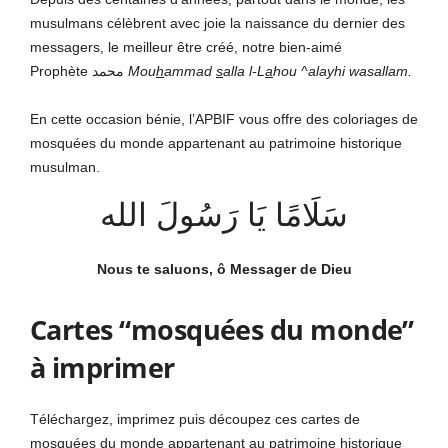
musulmans célèbrent avec joie la naissance du dernier des
messagers, le meilleur être créé, notre bien-aimé
Prophète
محمد
Mou
h
ammad
s
alla l-L
a
hou ^alayhi wasallam.
En cette occasion bénie, l’APBIF vous offre des coloriages de
mosquées du monde appartenant au patrimoine historique
musulman.
سَلَامًا يَا رَسُولَ الله
Nous te saluons, ô Messager de Dieu
Cartes “mosquées du monde”
à imprimer
Téléchargez, imprimez puis découpez ces cartes de
mosquées du monde appartenant au patrimoine historique