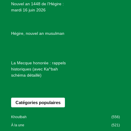
Nouvel an 1448 de l’Hégire :
t
mardi 16 juin 2026
s
d
e
B
Hégire, nouvel an musulman
i
e
n
f
La Mecque honorée : rappels
a
historiques (avec Ka^bah
i
schéma détaillé)
s
a
n
Catégories populaires
c
e
I
Khoutbah
(556)
s
À la une
(521)
l