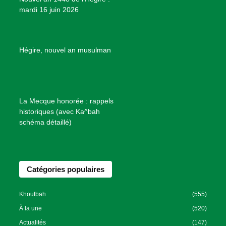
t
mardi 16 juin 2026
s
d
e
B
Hégire, nouvel an musulman
i
e
n
f
La Mecque honorée : rappels
a
historiques (avec Ka^bah
i
schéma détaillé)
s
a
n
Catégories populaires
c
e
I
Khoutbah
(555)
s
À la une
(520)
l
Actualités
(147)