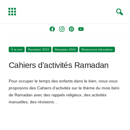
S
T
e
o
a
g
Skip
F
I
P
Y
r
g
to
a
n
i
o
c
l
content
c
s
n
u
h
e
À la une
Ramadan 2023
Ramadan 2024
Ressources éducatives
e
t
t
T
b
a
e
u
Cahiers d’activités Ramadan
o
g
r
b
o
r
e
e
k
a
s
Pour occuper le temps des enfants dans le bien, nous vous
m
t
proposons des Cahiers d’activités sur le thème du mois béni
de Ramadan avec des rappels religieux, des activités
manuelles, des révisions…