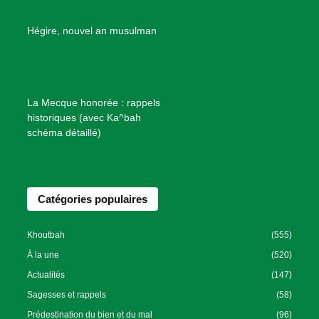
e
B
Hégire, nouvel an musulman
i
e
n
f
La Mecque honorée : rappels
a
historiques (avec Ka^bah
i
schéma détaillé)
s
a
n
Catégories populaires
c
e
I
Khoutbah
(555)
s
À la une
(520)
l
Actualités
(147)
a
Sagesses et rappels
(58)
m
Prédestination du bien et du mal
(96)