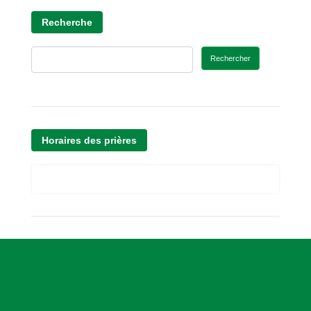
Recherche
Rechercher
Horaires des prières
A
s
s