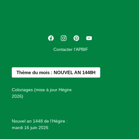
o
c
i
a
t
F
I
P
Y
i
a
n
i
o
o
Contacter l'APBIF
c
s
n
u
n
e
t
t
T
d
b
a
e
u
e
Thème du mois : NOUVEL AN 1448H
o
g
r
b
s
o
r
e
e
P
Coloriages (mise à jour Hégire
k
a
s
r
2026)
m
t
o
j
e
Nouvel an 1448 de l’Hégire :
t
mardi 16 juin 2026
s
d