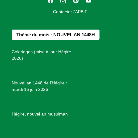
F
I
P
Y
i
a
n
i
o
o
Contacter l'APBIF
c
s
n
u
n
e
t
t
T
d
b
a
e
u
e
Thème du mois : NOUVEL AN 1448H
o
g
r
b
s
o
r
e
e
P
Coloriages (mise à jour Hégire
k
a
s
r
2026)
m
t
o
j
e
Nouvel an 1448 de l’Hégire :
t
mardi 16 juin 2026
s
d
e
B
Hégire, nouvel an musulman
i
e
n