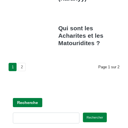
Qui sont les
Acharites et les
Matouridites ?
Current Page
1
Page
2
Page
1
sur
2
Recherche
Rechercher