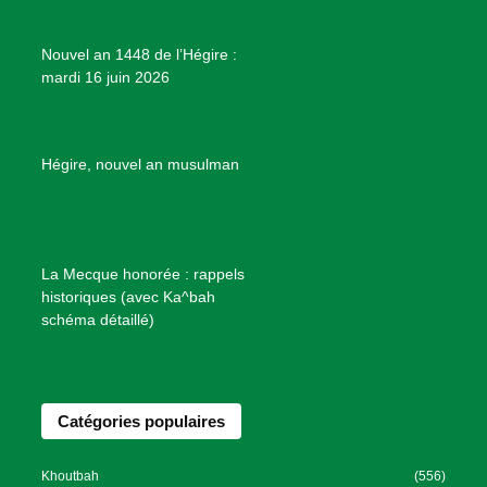
j
e
Nouvel an 1448 de l’Hégire :
t
mardi 16 juin 2026
s
d
e
B
Hégire, nouvel an musulman
i
e
n
f
La Mecque honorée : rappels
a
historiques (avec Ka^bah
i
schéma détaillé)
s
a
n
Catégories populaires
c
e
I
Khoutbah
(556)