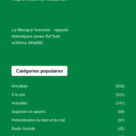
i
e
n
f
La Mecque honorée : rappels
a
historiques (avec Ka^bah
i
schéma détaillé)
s
a
n
Catégories populaires
c
e
I
Khoutbah
(556)
s
À la une
(521)
l
Actualités
(147)
a
Sagesses et rappels
(58)
m
Prédestination du bien et du mal
(97)
i
Radio Sunnite
(45)
q