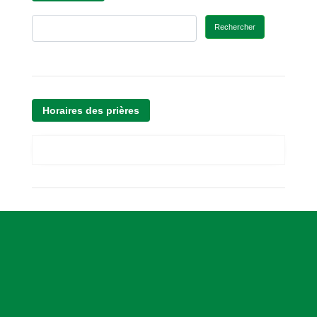
Rechercher
Horaires des prières
A
s
s
o
c