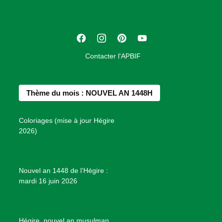
i
a
t
F
I
P
Y
i
a
n
i
o
o
Contacter l'APBIF
c
s
n
u
n
e
t
t
T
d
b
a
e
u
e
Thème du mois : NOUVEL AN 1448H
o
g
r
b
s
o
r
e
e
P
Coloriages (mise à jour Hégire
k
a
s
r
2026)
m
t
o
j
e
Nouvel an 1448 de l’Hégire :
t
mardi 16 juin 2026
s
d
e
B
Hégire, nouvel an musulman