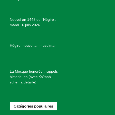
m
t
o
j
e
Nouvel an 1448 de l’Hégire :
t
mardi 16 juin 2026
s
d
e
B
Hégire, nouvel an musulman
i
e
n
f
La Mecque honorée : rappels
a
historiques (avec Ka^bah
i
schéma détaillé)
s
a
n
Catégories populaires
c
e