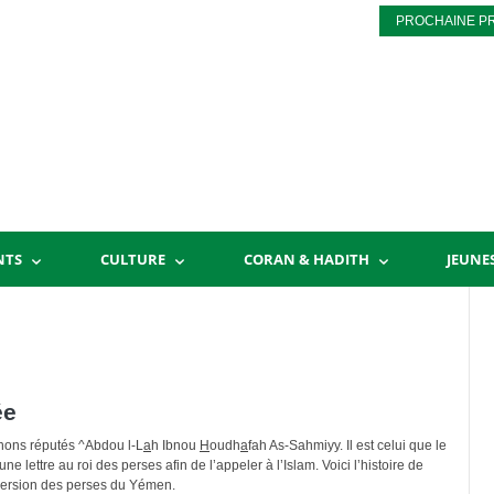
PROCHAINE P
NTS
CULTURE
CORAN & HADITH
JEUNE
ée
ons réputés ^Abdou l-L
a
h Ibnou
H
oudh
a
fah As-Sahmiyy. Il est celui que le
ne lettre au roi des perses afin de l’appeler à l’Islam. Voici l’histoire de
onversion des perses du Yémen.