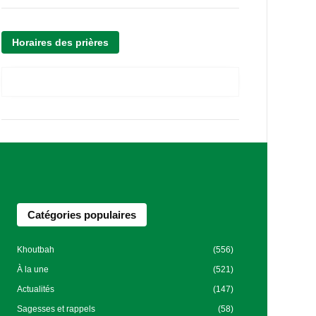
Horaires des prières
Catégories populaires
Khoutbah
(556)
À la une
(521)
Actualités
(147)
Sagesses et rappels
(58)