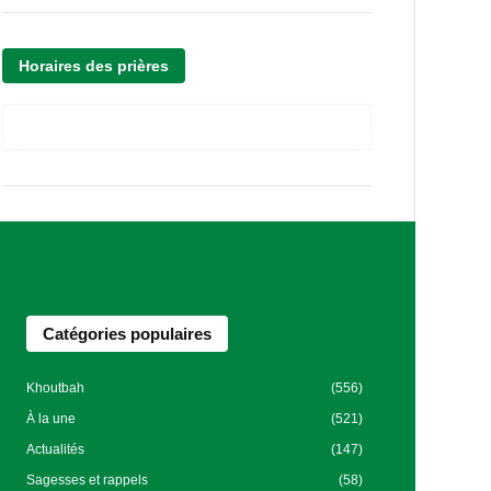
Horaires des prières
Catégories populaires
Khoutbah
(556)
À la une
(521)
Actualités
(147)
Sagesses et rappels
(58)