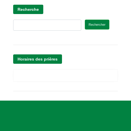
Recherche
Rechercher
Horaires des prières
A
s
s