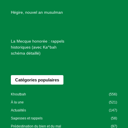
e
B
Hégire, nouvel an musulman
i
e
n
f
La Mecque honorée : rappels
a
historiques (avec Ka^bah
i
schéma détaillé)
s
a
n
Catégories populaires
c
e
I
Khoutbah
(556)
s
À la une
(521)
l
Actualités
(147)
a
Sagesses et rappels
(58)
m
Prédestination du bien et du mal
(97)