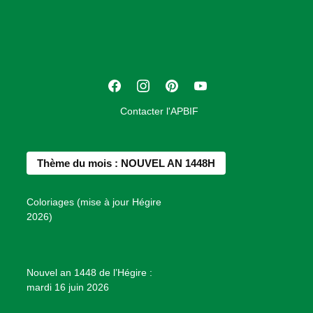
o
c
i
a
t
F
I
P
Y
i
a
n
i
o
o
Contacter l'APBIF
c
s
n
u
n
e
t
t
T
d
b
a
e
u
e
Thème du mois : NOUVEL AN 1448H
o
g
r
b
s
o
r
e
e
P
Coloriages (mise à jour Hégire
k
a
s
r
2026)
m
t
o
j
e
Nouvel an 1448 de l’Hégire :
t
mardi 16 juin 2026
s
d