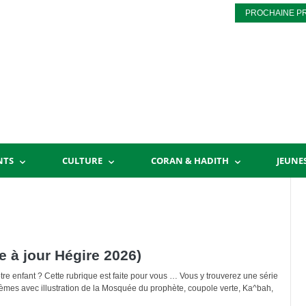
PROCHAINE P
NTS
CULTURE
CORAN & HADITH
JEUNE
e à jour Hégire 2026)
tre enfant ? Cette rubrique est faite pour vous … Vous y trouverez une série
thèmes avec illustration de la Mosquée du prophète, coupole verte, Ka^bah,