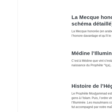
La Mecque honor
schéma détaillé
l’honore davantage et qu’Il l
Médine l’Illumi
C’est à Médine que vint s’ins
naissance du Prophète ^Iça), a
Histoire de l’Hé
Le Prophète Mou
h
ammad est n
gens à l’Islam. Puis, l’ordre vi
l’Illuminée. Les musulmans c
fut accompagné par notre maî