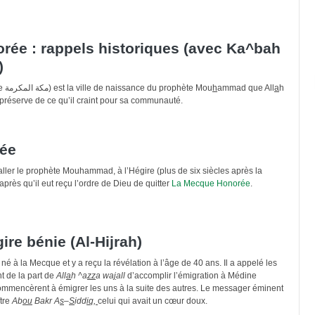
ée : rappels historiques (avec Ka^bah
)
La Mecque honorée (en arabe مكة المكرمة) est la ville de naissance du prophète Mou
h
ammad que All
a
h
e préserve de ce qu’il craint pour sa communauté.
née
taller le prophète Mouhammad, à l’Hégire (plus de six siècles après la
près qu’il eut reçu l’ordre de Dieu de quitter
La Mecque Honorée
.
gire bénie (Al-Hijrah)
é à la Mecque et y a reçu la révélation à l’âge de 40 ans. Il a appelé les
nt de la part de
All
a
h
^a
zz
a wa
j
all
d’accomplir l’émigration à Médine
ommencèrent à émigrer les uns à la suite des autres. Le messager éminent
tre
Ab
ou
Bakr A
s
–
S
idd
iq,
celui qui avait un cœur doux.