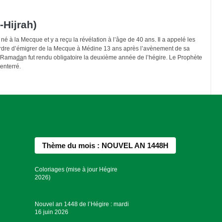
-Hijrah)
é à la Mecque et y a reçu la révélation à l’âge de 40 ans. Il a appelé les
 l’ordre d’émigrer de la Mecque à Médine 13 ans après l’avènement de sa
e Rama
da
n fut rendu obligatoire la deuxième année de l’hégire. Le Prophète
enterré.
Thème du mois : NOUVEL AN 1448H
Coloriages (mise à jour Hégire
2026)
Nouvel an 1448 de l’Hégire : mardi
16 juin 2026