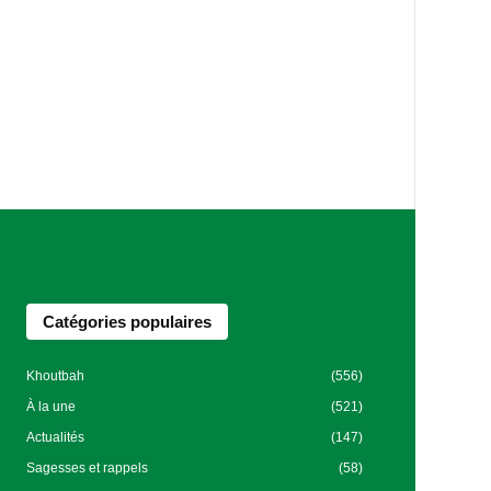
Catégories populaires
Khoutbah
(556)
À la une
(521)
Actualités
(147)
Sagesses et rappels
(58)