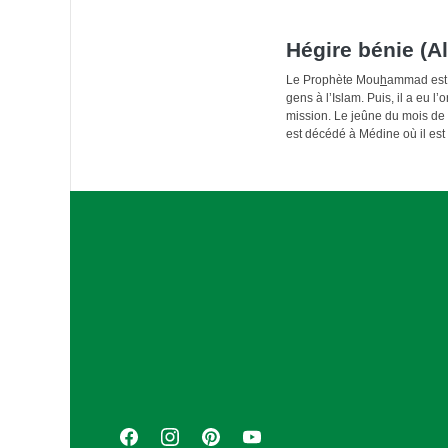
Hégire bénie (Al
Le Prophète Mou
h
ammad est n
gens à l’Islam. Puis, il a eu
mission. Le jeûne du mois d
est décédé à Médine où il est 
A
s
s
o
c
i
a
F
I
P
Y
t