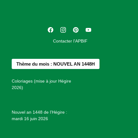
c
i
a
t
F
I
P
Y
i
a
n
i
o
o
Contacter l'APBIF
c
s
n
u
n
e
t
t
T
d
b
a
e
u
e
Thème du mois : NOUVEL AN 1448H
o
g
r
b
s
o
r
e
e
P
Coloriages (mise à jour Hégire
k
a
s
r
2026)
m
t
o
j
e
Nouvel an 1448 de l’Hégire :
t
mardi 16 juin 2026
s
d
e