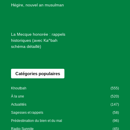
B
Hégire, nouvel an musulman
i
e
n
f
La Mecque honorée : rappels
a
historiques (avec Ka^bah
i
schéma détaillé)
s
a
n
Catégories populaires
c
e
I
Khoutbah
(555)
s
À la une
(520)
l
Actualités
(147)
a
Sagesses et rappels
(58)
m
Prédestination du bien et du mal
(96)
i
Radio Sunnite
(45)
q