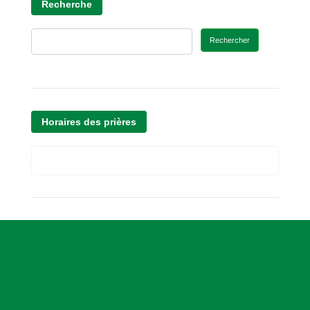
Recherche
Rechercher
Horaires des prières
A
s
s
o