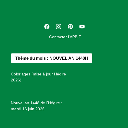
c
i
a
t
F
I
P
Y
i
a
n
i
o
o
Contacter l'APBIF
c
s
n
u
n
e
t
t
T
d
b
a
e
u
e
Thème du mois : NOUVEL AN 1448H
o
g
r
b
s
o
r
e
e
P
Coloriages (mise à jour Hégire
k
a
s
r
2026)
m
t
o
j
e
Nouvel an 1448 de l’Hégire :
t
mardi 16 juin 2026
s
d
e