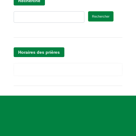
Recherche
Rechercher
Horaires des prières
A
s
s
o