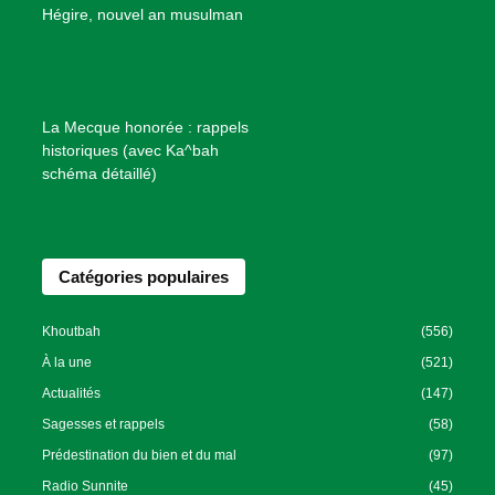
B
Hégire, nouvel an musulman
i
e
n
f
La Mecque honorée : rappels
a
historiques (avec Ka^bah
i
schéma détaillé)
s
a
n
Catégories populaires
c
e
I
Khoutbah
(556)
s
À la une
(521)
l
Actualités
(147)
a
Sagesses et rappels
(58)
m
Prédestination du bien et du mal
(97)
i
Radio Sunnite
(45)
q