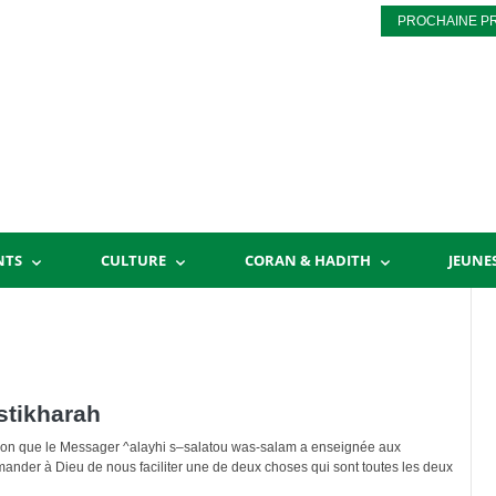
PROCHAINE P
NTS
CULTURE
CORAN & HADITH
JEUNE
istikharah
ation que le Messager ^alayhi s–salatou was-salam a enseignée aux
ander à Dieu de nous faciliter une de deux choses qui sont toutes les deux