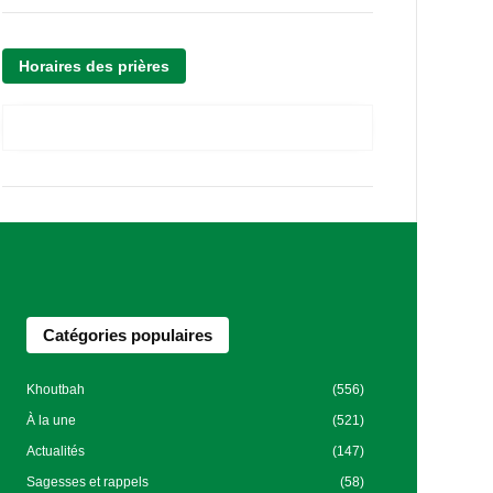
Horaires des prières
Catégories populaires
Khoutbah
(556)
À la une
(521)
Actualités
(147)
Sagesses et rappels
(58)