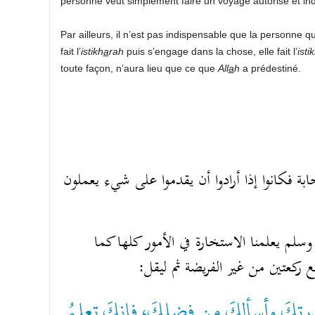
personne veut simplement faire un voyage autorisé et indif
Par ailleurs, il n’est pas indispensable que la personne qui 
fait l’
istikh
a
rah
puis s’engage dans la chose, elle fait l’
isti
toute façon, n’aura lieu que ce que
All
a
h
a prédestiné.
بة فكانوا إذا أرادوا أن يقدموا على شيء يعملون
سلم يعلمنا الاستخارة في الأمور كلها كما
كع ركعتين من غير الفريضة ثم ليقل
“رتِكَ وأسألكَ من فضلكَ، فإنكَ تعلمُ