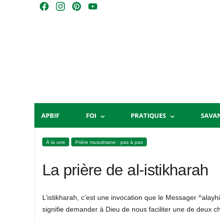
Skip
F
I
P
Y
to
a
n
i
o
content
c
s
n
u
e
t
t
T
b
a
e
u
o
g
r
b
o
r
e
e
k
a
s
m
t
APBIF
FOI
PRATIQUES
SAVA
À la une
Prière musulmane : pas à pas
La prière de al-istikharah
L’istikharah, c’est une invocation que le Messager ^ala
signifie demander à Dieu de nous faciliter une de deux ch