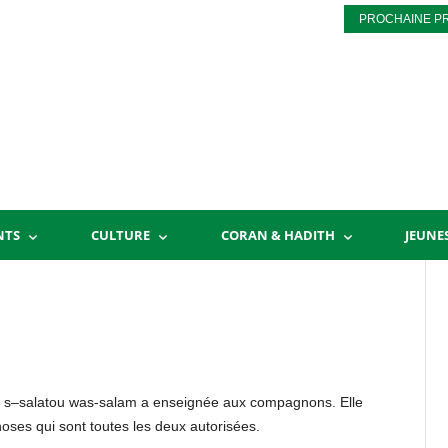
PROCHAINE P
NTS
CULTURE
CORAN & HADITH
JEUNE
yhi s–salatou was-salam a enseignée aux compagnons. Elle
oses qui sont toutes les deux autorisées.