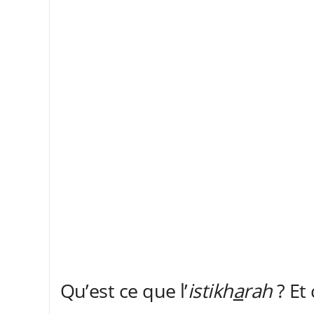
Qu’est ce que l’
istikh
a
rah
? Et