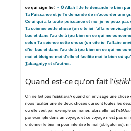
« Ô All
a
h ! Je te demande le bien pa
Ta Puissance et je Te demande de m’accorder une grâce
Celui qui a la toute-puissance et moi je ne peux pas e
Ta science cette chose (on cite ici l’affaire envisagé
bas et dans l’au-delà (ou bien en ce qui me concerne d
selon Ta science cette chose (on cite ici l’affaire e
d’ici-bas et dans l’au-delà (ou bien en ce qui me con
moi et éloigne-moi d’elle et facilite moi le bien où qu’
T
abar
a
niyy et d’autres.
Quand est-ce qu’on fait l’
istik
On ne fait pas l’
istikh
a
rah
quand on envisage une chose ob
nous faciliter une de deux choses qui sont toutes les deu
ou elle veut par exemple se marier, alors elle fait l’
istikh
a
par exemple dans un voyage, et ce voyage n’est pas un vo
ordonner le bien ni pour interdire le mal (obligatoires), 