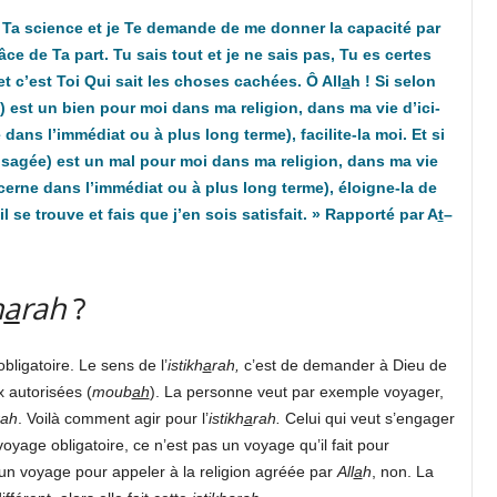
r Ta science et je Te demande de me donner la capacité par
 de Ta part. Tu sais tout et je ne sais pas, Tu es certes
t c’est Toi Qui sait les choses cachées. Ô All
a
h ! Si selon
e) est un bien pour moi dans ma religion, dans ma vie d’ici-
ans l’immédiat ou à plus long terme), facilite-la moi. Et si
nvisagée) est un mal pour moi dans ma religion, dans ma vie
cerne dans l’immédiat ou à plus long terme), éloigne-la de
il se trouve et fais que j’en sois satisfait. » Rapporté par A
t
–
h
a
rah
?
ligatoire. Le sens de l’
istikh
a
rah,
c’est de demander à Dieu de
x autorisées (
moub
ah
). La personne veut par exemple voyager,
rah
. Voilà comment agir pour l’
istikh
a
rah.
Celui qui veut s’engager
yage obligatoire, ce n’est pas un voyage qu’il fait pour
ni un voyage pour appeler à la religion agréée par
All
a
h
, non. La