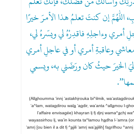
“رتِكَ وأسألكَ من فضلكَ، فإنكَ تعلمُ
بِ، اللهم إن كنتَ تعلمُ هذا الأمرَ خيرًا
أمري وءاجلِهِ فاقدِرْهُ لي ويسّرهُ لي
 ومعاشي وعاقبةِ أمري أو في عاجلِ أمري
ليَ الخيرَ حيثُ كان ورَضّني به، ويسمي
سمها
(All
a
houmma ‘inn
i
‘astakh
i
rouka bi^ilmik, wa‘asta
q
dirou
‘a^lam, wata
q
dirou wal
a
‘a
q
dir, wa’anta ^all
a
mou l-gho
l’affaire envisagée) khayran l
i
f
i
d
i
n
i
wama^
a
ch
i
wa
wayassirhou l
i
, wa’in kounta ta^lamou h
a
dha l-‘amra (on
‘amr
i
[ou bien il a dit f
i
^
aj
ili ‘amr
i
wa’
aj
ilih] fa
s
rifhou ^ann
i