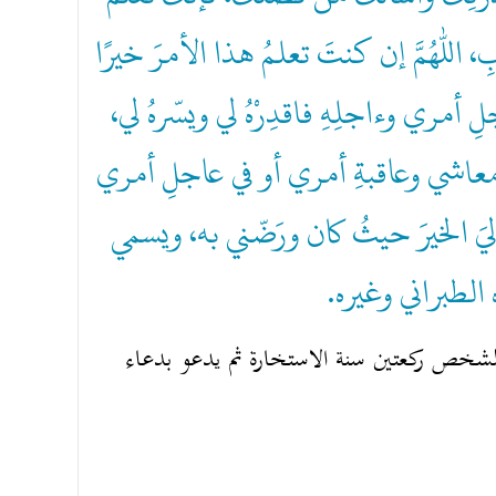
بِ، اللهم إن كنتَ تعلمُ هذا الأمرَ خيرًا
أمري وءاجلِهِ فاقدِرْهُ لي ويسّرهُ لي
 ومعاشي وعاقبةِ أمري أو في عاجلِ أمري
ليَ الخيرَ حيثُ كان ورَضّني به، ويسمي
 الطبراني وغيره
لشخص ركعتين سنة الاستخارة ثم يدعو بدعاء