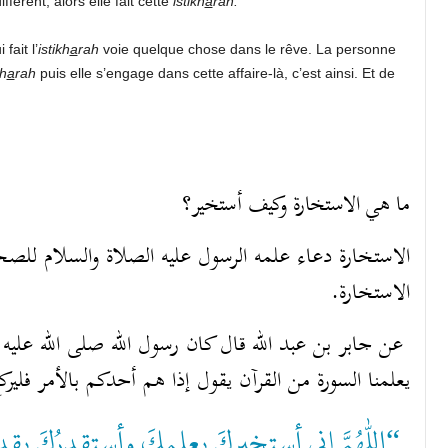
férent, alors elle fait cette
istikh
a
rah.
fait l’
istikh
a
rah
voie quelque chose dans le rêve. La personne
kh
a
rah
puis elle s’engage dans cette affaire-là, c’est ainsi. Et de
ما هي الاستخارة وكيف أستخير؟
الاستخارة دعاء علمه الرسول عليه الصلاة والسلام للصحا
الاستخارة.
عن جابر بن عبد الله قال كان رسول الله صلى الله عليه و
يعلمنا السورة من القرآن يقول إذا هم أحدكم بالأمر فلير:
اللهم إني أستخيركَ بعلمكَ وأستقدِرُكَ بقد