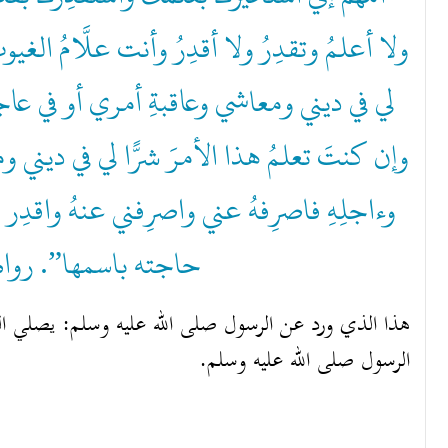
ولا أعلمُ وتقدِرُ ولا أقدِرُ وأنت علَّامُ الغيو
لي في ديني ومعاشي وعاقبةِ أمري أو في عاجلِ ،
وإن كنتَ تعلمُ هذا الأمرَ شرًّا لي في ديني
وءاجلِهِ فاصرِفهُ عني واصرِفني عنهُ واقدِر 
حاجته باسمها”. رواه.
هذا الذي ورد عن الرسول صلى الله عليه وسلم: يصلي ا
الرسول صلى الله عليه وسلم.