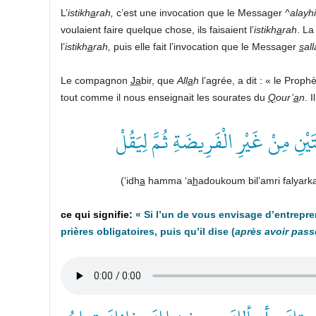
L’
istikh
a
rah,
c’est une invocation que le Messager
^alayh
voulaient faire quelque chose, ils faisaient l’
istikh
a
rah
. La
l’
istikh
a
rah,
puis elle fait l’invocation que le Messager
s
all
Le compagnon
J
a
bir, que
All
a
h
l’agrée, a dit : « le Proph
tout comme il nous enseignait les sourates du
Q
our’
a
n
. I
َيْنِ مِنْ غَيْرِ الْفَرِيضَةِ ثُمَّ لِيَقُلْ
(‘idh
a
hamma ‘a
h
adoukoum bil’amri falyarka
« Si l’un de vous envisage d’entrepre
prières obligatoires, puis qu’il dise (
après avoir passé