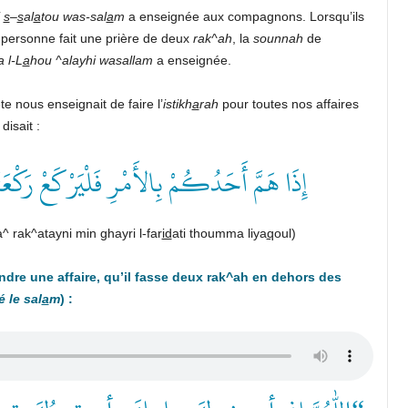
i
s
–
s
al
a
tou was-sal
a
m
a enseignée aux compagnons. Lorsqu’ils
 personne fait une prière de deux
rak^ah
, la
sounnah
de
a l-L
a
hou ^alayhi wasallam
a enseignée.
ète nous enseignait de faire l’
istikh
a
rah
pour toutes nos affaires
l disait :
إِذَا هَمَّ أَحَدُكُمْ بِالأَمْرِ فَلْيَرْكَعْ رَكْعَت
^ rak^atayni min ghayri l-far
id
ati thoumma liya
q
oul)
ndre une affaire, qu’il fasse deux rak^ah en dehors des
 le sal
a
m
) :