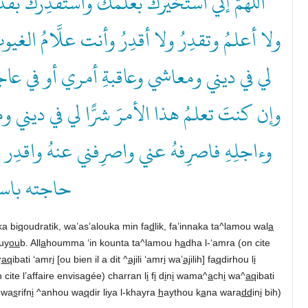
اللهم إني أستخيركَ بعلمكَ وأستقدِرُكَ بقد
ولا أعلمُ وتقدِرُ ولا أقدِرُ وأنت علَّامُ الغيو
لي في ديني ومعاشي وعاقبةِ أمري أو في عاجلِ ،
وإن كنتَ تعلمُ هذا الأمرَ شرًّا لي في ديني
وءاجلِهِ فاصرِفهُ عني واصرِفني عنهُ واقدِر 
حاجته با”.
ka bi
q
oudratik, wa’as’alouka min fa
d
lik, fa’innaka ta^lamou wal
a
uy
ou
b. All
a
houmma ‘in kounta ta^lamou h
a
dha l-‘amra (on cite
^
aq
ibati ‘amr
i
[ou bien il a dit ^
aj
ili ‘amr
i
wa’
aj
ilih] fa
q
dirhou l
i
 cite l’affaire envisagée) charran l
i
f
i
d
i
n
i
wama^
a
ch
i
wa^
aq
ibati
wa
s
rifn
i
^anhou wa
q
dir liya l-khayra
h
aythou k
a
na wara
dd
in
i
bih)