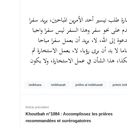
رة طلب تيسير أحد الأمرين المباحين، يريد سفرا
قدم على نحو سفر وهذا السفر ليس سفرا واجبا
وة إلى الله، لا، يريد أن يعمل سفرا مباحا
ما لا بد أن يرى رؤيا، لا، يعمل الاستخارة ثم
كذا، هذا الشأن في عمل الاستخارة، ولا يكون
istikhara
istikharah
prière al istikharah
priere ist
Article précédent
Khoutbah n°1084 : Accomplissez les prières
recommandées et surérogatoires