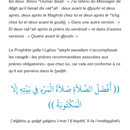
les deux.
Ibnou ^Oumar
disait : «
J’ai retenu du Messager de
All
a
h
qu’il faisait dix rak^ah
: deux avant
le
d
h
ouhr et deux
après, deux après
le Maghrib chez lui et deux après
le ^
ich
a
’
chez lui et deux avant
le
s
oub
h
.
» Dans une autre version : «
Et deux rak^ah après la prière du vendredi
» et dans d’autres
versions : «
Quatre avant
le
d
h
ouhr.
»
Le Prophète
s
alla l-L
a
hou ^alayhi wasallam
n’accomplissait
les
raw
a
tib
–les prières recommandées associées aux
prières obligatoires
–
que chez lui, car cela est conforme à ce
qu’il est parvenu dans le
h
ad
i
th
:
(( أَفْضَلُ الصَّلاَةِ صَلاَةُ الْمَرْءِ فِي بَيْتِهِ إِلّا
الْمَكْتُوبَةُ ))
(
‘af
d
alou
s
–
s
al
a
ti
s
al
a
tou l-mar’i f
i
baytih
i
‘il
–
la l-makt
ou
bah
)