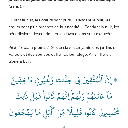
la nuit.
»
Durant la nuit, les cœurs sont purs… Pendant la nuit, les
cœurs sont plus proches de la sincérité… Pendant la nuit, les
bénédictions descendent et les invocations sont exaucées…
All
a
h
ta^
a
l
a
a promis à Ses esclaves croyants des jardins du
Paradis et des sources et Il a fait leur éloge. Ainsi, Il a dit,
gloire à Lui :
﴿ إِنَّ ٱلۡمُتَّقِينَ فِي جَنَّٰتٖ وَعُيُونٍ ءَاخِذِينَ
مَآ ءَاتَىٰهُمۡ رَبُّهُمۡۚ إِنَّهُمۡ كَانُواْ قَبۡلَ ذَٰلِكَ
مُحۡسِنِينَ كَانُواْ قَلِيلٗا مِّنَ ٱلَّيۡلِ مَا يَهۡجَعُونَ