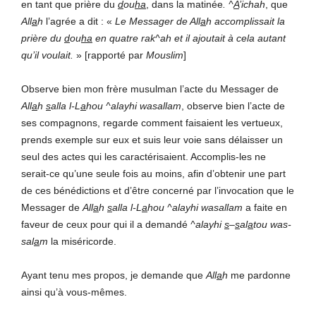
en tant que prière du
d
ou
ha
, dans la matinée
.
^
A
’
ichah
, que
All
a
h
l’agrée a dit : «
Le
M
essager de All
a
h
accomplissait la
prière
du
d
ou
ha
en
quatre rak^ah et il ajoutait à cela autant
qu’il voulait.
» [rapporté par
Mouslim
]
Observe bien mon frère musulman l’acte du Messager de
All
a
h
s
alla l-L
a
hou ^alayhi wasallam
, observe bien l’acte de
ses compagnons, regarde comment faisaient les vertueux,
prends exemple sur eux et suis leur voie sans délaisser un
seul des actes qui les caractérisaient. Accomplis-les ne
serait-ce qu’une seule fois au moins, afin d’obtenir une part
de ces bénédictions et d’être concerné par l’invocation que le
Messager de
All
a
h
s
alla l-L
a
hou ^alayhi wasallam
a faite en
faveur de ceux pour qui il a demandé
^alayhi
s
–
s
al
a
tou was-
sal
a
m
la miséricorde.
Ayant tenu mes propos, je demande que
All
a
h
me pardonne
ainsi qu’à vous-mêmes.