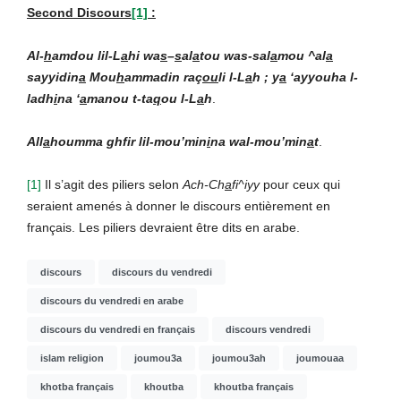
Second Discours
[1]
:
Al-
h
amdou lil-L
a
hi wa
s
–
s
al
a
tou was-sal
a
mou ^al
a
sayyidin
a
Mou
h
ammadin raç
ou
li l-L
a
h ; y
a
‘ayyouha l-
ladh
i
na ‘
a
manou t-ta
q
ou l-L
a
h
.
All
a
houmma ghfir lil-mou’min
i
na wal-mou’min
a
t
.
[1]
Il s’agit des piliers selon
Ach-Ch
a
fi^iyy
pour ceux qui
seraient amenés à donner le discours entièrement en
français. Les piliers devraient être dits en arabe.
discours
discours du vendredi
discours du vendredi en arabe
discours du vendredi en français
discours vendredi
islam religion
joumou3a
joumou3ah
joumouaa
khotba français
khoutba
khoutba français