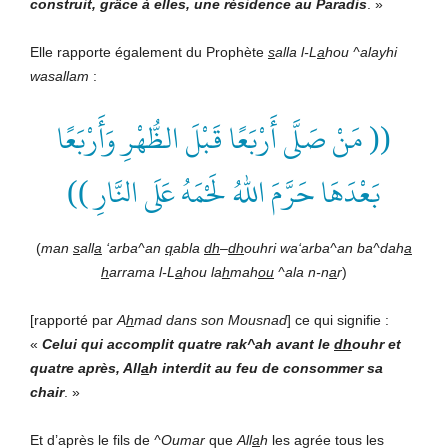
construit
,
grâce à elle
s,
une résidence au Paradis
. »
Elle rapporte également du Prophète
s
alla l-L
a
hou ^alayhi
wasallam
:
(( مَنْ صَلَّى أَرْبَعًا قَبْلَ الظُّهْرِ وَأَرْبَعًا
بَعْدَهَا حَرَّمَ اللهُ لَحْمَهُ عَلَى النَّارِ ))
(
man
s
all
a
‘arba^an
q
abla
dh
–
dh
ouhri wa‘arba^an ba^dah
a
h
arrama l-L
a
hou la
h
mah
ou
^ala n-n
a
r
)
[rapporté par
A
h
mad dans son Mousnad
] ce qui signifie :
«
Celui qui accomplit quatre rak^ah avant
le
d
h
ouhr et
quatre après, All
a
h interdit au feu de consommer
sa
chair
. »
Et d’après le fils de
^Oumar
que
All
a
h
les agrée tous les