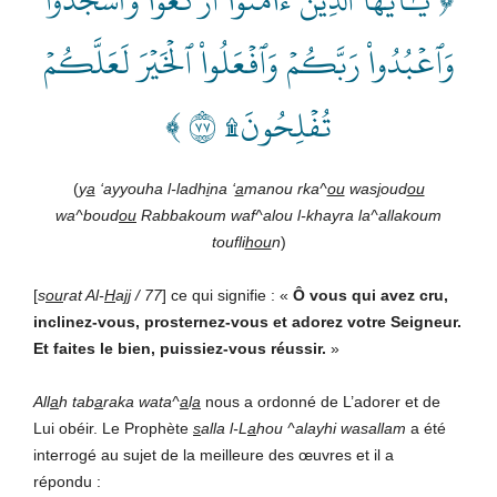
وَٱعۡبُدُواْ رَبَّكُمۡ وَٱفۡعَلُواْ ٱلۡخَيۡرَ لَعَلَّكُمۡ
تُفۡلِحُونَ۩ ٧٧ ﴾
(
y
a
‘ayyouha l-ladh
i
na ‘
a
manou rka^
ou
was
j
oud
ou
wa^boud
ou
Rabbakoum waf^alou l-khayra la^allakoum
toufli
hou
n
)
[
s
ou
rat Al-
H
ajj
/
77
] ce qui signifie : «
Ô vous
qui avez cru,
inclinez-vous
,
prosternez-vous et adorez votre Seigneur.
Et faites le bien, puissiez-vous réussir.
»
All
a
h tab
a
raka wata^
a
l
a
nous a ordonné de L’adorer et de
Lui obéir. Le Prophète
s
alla l-L
a
hou ^alayhi wasallam
a été
interrogé au sujet de la meilleure des œuvres et il a
répondu :