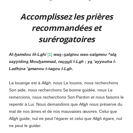
Accomplissez les prières
recommandées et
surérogatoires
Al-
h
amdou lil-L
a
hi
[
1]
wa
s
–
s
al
a
tou was-sal
a
mou ^al
a
sayyidin
a
Mou
h
ammad, raç
ou
li l-L
a
h ; y
a
‘ayyouha l-
Ladh
i
na ‘
a
manou t-ta
q
ou l-L
a
h
.
La louange est à
All
a
h
, nous Le louons, nous recherchons
Son aide, nous recherchons Sa bonne guidée, nous Le
remercions, nous recherchons Son Pardon et nous faisons le
repentir à Lui. Nous demandons que
All
a
h
nous préserve du
mal de nos âmes et de nos mauvaises œuvres. Celui que
All
a
h
guide, nul ne peut l’égarer et celui que
All
a
h
égare, nul
ne peut le guider.