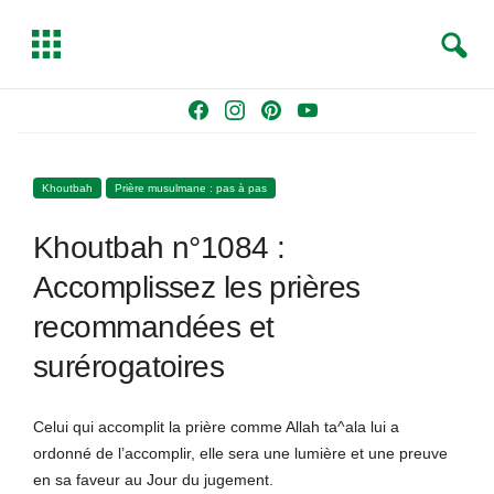
S
T
e
o
a
g
Skip
F
I
P
Y
r
g
to
a
n
i
o
c
l
content
c
s
n
u
h
e
Khoutbah
Prière musulmane : pas à pas
e
t
t
T
b
a
e
u
Khoutbah n°1084 :
o
g
r
b
o
r
e
e
Accomplissez les prières
k
a
s
recommandées et
m
t
surérogatoires
Celui qui accomplit la prière comme Allah ta^ala lui a
ordonné de l’accomplir, elle sera une lumière et une preuve
en sa faveur au Jour du jugement.