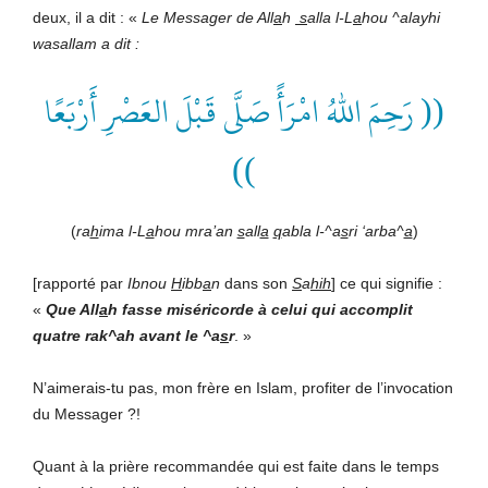
deux, il a dit : «
Le Messager de All
a
h
s
alla l-L
a
hou ^alayhi
wasallam
a dit :
(( رَحِمَ اللهُ امْرَأً صَلَّى قَبْلَ العَصْرِ أَرْبَعًا
))
(
ra
h
ima l-L
a
hou mra’an
s
all
a
q
abla l-^a
s
ri ‘arba^
a
)
[rapporté par
Ibnou
H
ibb
a
n
dans son
S
a
hih
] ce qui signifie :
«
Que All
a
h fasse miséricorde à celui qui accomplit
quatre rak^ah avant le ^
a
s
r
. »
N’aimerais-tu pas, mon frère en Islam, profiter de l’invocation
du Messager ?!
Quant à la prière recommandée qui est faite dans le temps