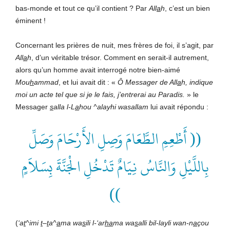
bas-monde et tout ce qu’il contient ? Par
All
a
h
, c’est un bien
éminent !
Concernant les prières de nuit, mes frères de foi, il s’agit, par
All
a
h
, d’un véritable trésor. Comment en serait-il autrement,
alors qu’un homme avait interrogé notre bien-aimé
Mou
h
ammad
, et lui avait dit : «
Ô Messager de All
a
h, indique
moi un acte
tel
que si je le fais, j’entrerai au
P
aradis.
» le
Messager
s
alla l-L
a
hou ^alayhi wasallam
lui avait répondu :
(( أَطْعِمِ الطَّعَامَ وَصِلِ الأَرْحَامَ وَصَلِّ
بِاللَّيْلِ وَالنَّاسُ نِيَامٌ تَدْخُلِ الْجَنَّةَ بِسَلاَمٍ
))
(
‘a
t
^imi
t
–
t
a^
a
ma wa
s
ili l-‘ar
ha
ma wa
s
alli bil-layli wan-n
a
çou