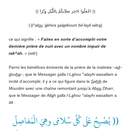
(( اجْعَلُوا ءَاخِرَ صَلاَتِكُمْ بِاللَّيْلِ وِتْرًا ))
(
‘ij^al
ou
‘
a
khira
s
al
a
tikoum bil-layli witr
a
)
ce qui signifie : «
Faites en sorte
d’accomplir
votre
dernière prière de nuit
avec un
nombre impair de
rak^ah.
» (
witr
)
Parmi les bénéfices éminents de la prière de la matinée –
a
d
–
d
ou
ha
–, que le Messager
s
alla l-L
a
hou ^alayhi wasallam
a
incité d’accomplir, il y a ce qui figure dans le
S
a
hih
de
Mouslim
avec une chaîne remontant jusqu’à
Ab
ou
Dharr
,
que le Messager de
All
a
h
s
alla l-L
a
hou ^alayhi wasallam
a
dit :
(( يُصْبِحُ عَلَى كُلِّ سُلامَى وهِيَ الْمَفاصِلُ