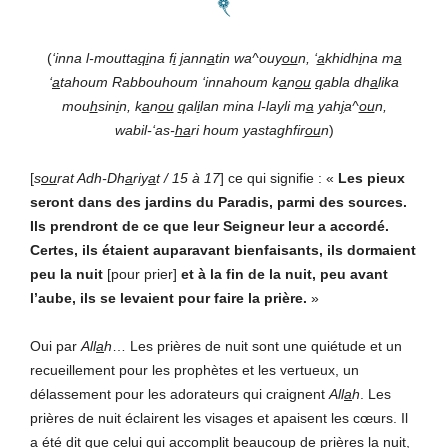
﴾
(
‘inna l-moutta
qi
na f
i
j
ann
a
tin wa^ouy
ou
n, ‘
a
khidh
i
na m
a
‘
a
tahoum Rabbouhoum ‘innahoum k
a
n
ou
q
abla dh
a
lika
mou
h
sin
i
n, k
a
n
ou
q
al
i
lan mina l-layli m
a
yah
j
a^
ou
n,
wabil-‘as-
ha
ri houm yastaghfir
ou
n
)
[
s
ou
rat
A
dh-
D
h
a
riy
a
t
/ 15 à 1
7
] ce qui signifie : «
Les pieux
seront dans des jardins
du
Paradis
,
parmi
des sources.
Ils prendront de
ce
que leur Seigneur leur a accordé
.
C
ertes
,
ils étaient auparavant bienfaisants, ils dormaient
peu la nuit
[pour prier]
et à la fin de la nuit, peu avant
l’aube, ils se levaient
pour
faire la prière.
»
Oui par
All
a
h
… Les prières de nuit sont une quiétude et un
recueillement pour les prophètes et les vertueux, un
délassement pour les adorateurs qui craignent
All
a
h
. Les
prières de nuit éclairent les visages et apaisent les cœurs. Il
a été dit que celui qui accomplit beaucoup de prières la nuit,