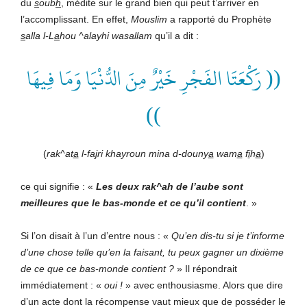
du
s
oub
h
, médite sur le grand bien qui peut t’arriver en
l’accomplissant. En effet,
Mouslim
a rapporté du Prophète
s
alla l-L
a
hou ^alayhi wasallam
qu’il a dit :
(( رَكْعَتَا الفَجْرِ خَيْرٌ مِنَ الدُّنْيَا وَمَا فِيهَا
))
(
rak^at
a
l-fa
j
ri khayroun mina d-douny
a
wam
a
f
i
h
a
)
ce qui signifie : «
Les deux rak^ah de l’aube sont
meilleures que le bas-monde et ce qu’il contient
. »
Si l’on disait à l’un d’entre nous : «
Qu
’en
dis-tu si je t’
informe
d’
une chose tel
le
qu
’en
la fais
ant
, tu
peux gagner
un dixième
de ce que ce bas-monde contient ?
» Il répondrait
immédiatement : «
oui !
» avec enthousiasme. Alors que dire
d’un acte dont la récompense vaut mieux que de posséder le