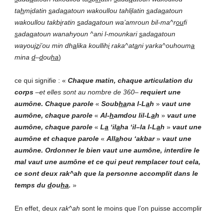
ta
h
m
i
datin
s
ada
q
atoun wakoullou tahl
i
latin
s
ada
q
atoun
wakoullou takb
i
ratin
s
ada
q
atoun wa’amroun bil-ma^r
ou
fi
s
ada
q
atoun wanahyoun ^ani l-mounkari
s
ada
q
atoun
wayou
jz
i’ou min dh
a
lika koullih
i
raka^at
a
ni yarka^ouhoum
a
mina
d
–
d
ou
ha
)
ce qui signifie : «
Chaque matin, chaque articulation du
corps
–
et elles sont au nombre de 360
–
requiert
une
aumône. Chaque parole
«
S
oub
ha
na l-L
a
h
»
vaut
une
aumône, chaque parole
«
Al-
h
amdou lil-L
a
h
»
vaut
une
aumône, chaque parole
«
L
a
‘il
a
ha ‘il
–
la l-L
a
h
»
vaut
une
aumône et chaque parole
«
All
a
hou ‘akbar
»
vaut
une
aumône. Ordonner le bien
vaut
une aumône, interdire le
mal
vaut
une aumône et ce qui peut remplacer tout cela,
ce sont deux rak^ah que la personne accomplit dans le
temps
du
d
ou
ha
.
»
En effet, deux
rak^ah
sont le moins que l’on puisse accomplir