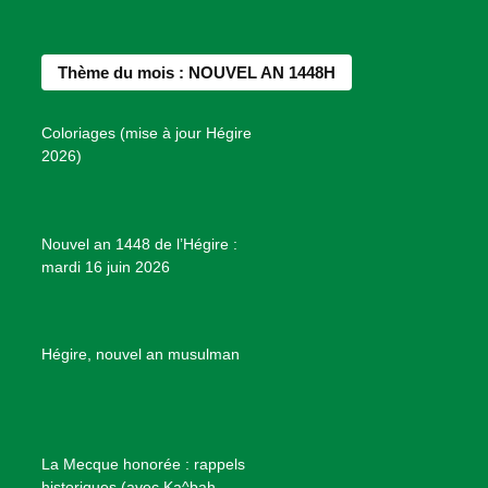
c
s
n
u
n
e
t
t
T
d
b
a
e
u
e
Thème du mois : NOUVEL AN 1448H
o
g
r
b
s
o
r
e
e
P
Coloriages (mise à jour Hégire
k
a
s
r
2026)
m
t
o
j
e
Nouvel an 1448 de l’Hégire :
t
mardi 16 juin 2026
s
d
e
B
Hégire, nouvel an musulman
i
e
n
f
La Mecque honorée : rappels
a
historiques (avec Ka^bah