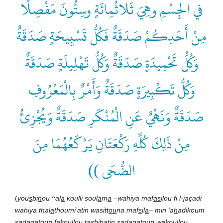
في الجِسْمِ وهِيَ ثَلاثُمِائَةٍ وسِتُّونَ مَفْصِلًا
مِنْ أَحَدِكُمْ صَدَقَةٌ فَكُلُّ تَسْبِيحَةٍ صَدَقَةٌ
وَكُلُّ تَحْمِيدَةٍ صَدَقَةٌ وَكُلُّ تَهْلِيلَةٍ صَدَقَةٌ
وَكُلُّ تَكْبِيرَةٍ صَدَقَةٌ وَأَمْرٌ بِالْمَعْرُوفِ
صَدَقَةٌ وَنَهْيٌ عَنِ الْمُنْكَرِ صَدَقَةٌ وَيُجْزِئُ
مِنْ ذَلِكَ كُلِّهِ رَكْعَتَانِ يَرْكَعُهُمَا مِنَ
الضُّحَى ))
(
you
s
bi
h
ou ^al
a
koulli soul
a
m
a
–wahiya maf
as
ilou fi l-
j
açadi
wahiya thal
a
thoumi’atin wasitt
ou
na maf
s
il
a
– min ‘a
h
adikoum
s
ada
q
atoun fakoullou ta
s
b
ih
atin
s
ada
q
atoun wakoullou