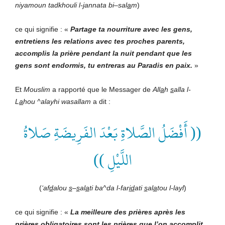
niyamoun tadkhouli l-
j
annata bi
–
sal
a
m
)
ce qui signifie : «
Partage ta nourriture avec les gens,
entretiens les relations avec tes proches parents,
accomplis la prière pendant la nuit pendant que les
gens sont endormis, tu entreras au Paradis en paix.
»
Et
Mouslim
a rapporté que le Messager de
All
a
h
s
alla l-
L
a
hou ^alayhi wasallam
a dit :
(( أَفْضَلُ الصَّلاةِ بَعْدَ الفَرِيضَةِ صَلاةُ
اللَّيْلِ ))
(
‘af
d
alou
s
–
s
al
a
ti ba^da l-far
id
ati
s
al
a
tou l-layl
)
ce qui signifie : «
La meilleure des prières après les
prières obligatoires sont les prières que l’on accomplit