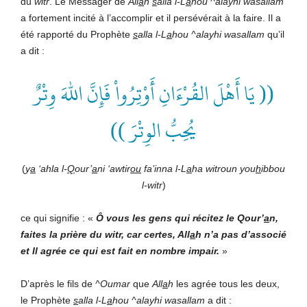
du
w
itr
. Le Messager de
All
a
h
s
alla l-L
a
hou ^alayhi wasallam
a fortement incité à l’accomplir et il persévérait à la faire. Il a
été rapporté du Prophète
s
alla l-L
a
hou ^alayhi wasallam
qu’il
a dit :
(( يَا أَهْلَ القُرْءَانِ أَوْتِرُواْ فَإِنَّ اللهَ وِتْرٌ
يُحِبُّ الوِتْرَ ))
(
y
a
‘ahla l-
Q
our’
a
n
i
‘awtir
ou
fa’inna l-L
a
ha witroun you
h
ibbou
l-witr
)
ce qui signifie : «
Ô vous les gens
qui récitez le
Qour’
a
n,
faites la prière
du w
itr
,
car
certes, All
a
h
n’a pas d’associé
et Il agrée
ce qui est fait en nombre impair.
»
D’après le fils de
^Oumar
que
All
a
h
les agrée tous les deux,
le Prophète
s
alla l-L
a
hou ^alayhi wasallam
a dit :