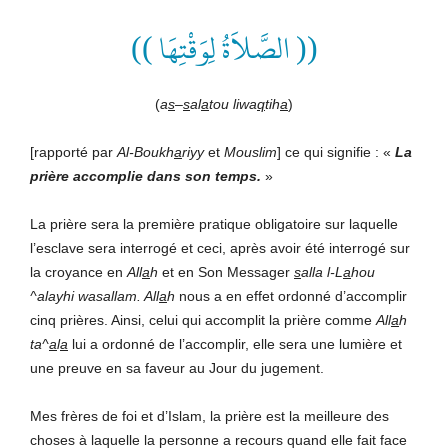
(( الصَّلاَةُ لِوَقْتِهَا ))
(
a
s
–
s
al
a
tou liwa
q
tih
a
)
[rapporté par
Al-Boukh
a
riyy
et
Mouslim
] ce qui signifie : «
La
prière
accomplie
dans son temps.
»
La prière sera la première pratique obligatoire sur laquelle
l’esclave sera interrogé et ceci, après avoir été interrogé sur
la croyance en
All
a
h
et en Son Messager
s
alla l-L
a
hou
^alayhi wasallam. All
a
h
nous a en effet ordonné d’accomplir
cinq prières. Ainsi, celui qui accomplit la prière comme
All
a
h
ta^
a
l
a
lui a ordonné de l’accomplir, elle sera une lumière et
une preuve en sa faveur au Jour du jugement.
Mes frères de foi et d’Islam, la prière est la meilleure des
choses à laquelle la personne a recours quand elle fait face