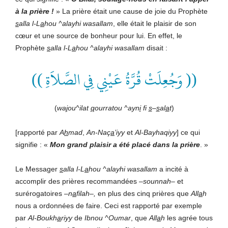
à la prière !
» La prière était une cause de joie du Prophète
s
alla l-L
a
hou ^alayhi wasallam
, elle était le plaisir de son
cœur et une source de bonheur pour lui. En effet, le
Prophète
s
alla l-L
a
hou ^alayhi wasallam
disait :
(( وَجُعِلَتْ قُرَّةُ عَيْنِي فِي الصَّلاَةِ ))
(
wa
j
ou^ilat
q
ourratou ^ayn
i
fi
s
–
s
al
a
t
)
[rapporté par
A
h
mad
,
An-Naç
a
’iyy
et
Al-Bayhaqiyy
] ce qui
signifie : «
Mon grand plaisir
a été
placé dans la prière
. »
Le Messager
s
alla l-L
a
hou ^alayhi wasallam
a incité à
accomplir des prières recommandées –
s
oun
nah–
et
surérogatoires –
n
a
fil
ah–,
en plus des cinq prières que
All
a
h
nous a ordonnées de faire. Ceci est rapporté par exemple
par
Al-Boukh
a
riyy
de
Ibnou ^Oumar
, que
All
a
h
les agrée tous