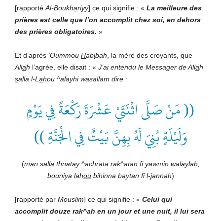
[rapporté
Al-Boukh
a
riyy
] ce qui signifie : «
La meilleure des
prières est celle que l’on accomplit chez soi
,
en dehors
des prières
obligatoire
s
.
»
Et d’après
‘Oummou
H
ab
i
bah
, la mère des croyants, que
All
a
h
l’agrée, elle disait : «
J’ai entendu le Messager de
All
a
h
s
alla l-L
a
hou ^alayhi wasallam
dire :
(( مَنْ صَلَّى اثْنَتَيْ عَشْرَةَ رَكْعَةً فِي يَوْمٍ
وَلَيْلَةٍ بُنِيَ لَهُ بِهِنَّ بَيْتٌ فِي الْجَنَّةِ ))
(
man
s
alla thnatay ^achrata rak^atan f
i
yawmin walayla
h,
bouniya lah
ou
bihinna baytan fi l-
j
annah
)
[rapporté par
Mouslim
] ce qui signifie : «
Celui qui
accomplit douze rak^ah en un jour et une nuit, il lui sera