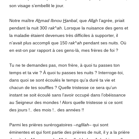
son visage s’embellit le jour.
Notre maître
A
h
mad Ibnou
H
anbal
, que
All
a
h
l’agrée, priait
pendant la nuit 300
rak^ah
. Lorsque la nuisance des gens et
la maladie étaient devenues très difficiles à supporter, il
n’avait plus accompli que 150
rak^ah
pendant ses nuits. Où
en est-on par rapport à ces gens-là, mes frères de foi ?
Tu ne te demandes pas, mon frère, à quoi tu passes ton
temps et ta vie ? À quoi tu passes tes nuits ? Interroge-toi,
dans quoi se sont écoulés le temps qu’a duré ta vie et
chacun de tes souffles ? Quelle tristesse ce sera qu’un
instant se soit écoulé sans l’avoir occupé dans l’obéissance
au Seigneur des mondes ! Alors quelle tristesse si ce sont
des jours !.. des mois !.. des années !!
Parmi les prières surérogatoires –
n
a
filah
– qui sont
éminentes et qui font partie des prières de nuit, il y a la prière