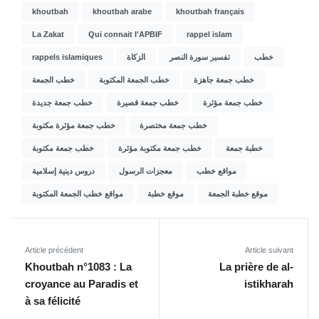
khoutbah
khoutbah arabe
khoutbah français
La Zakat
Qui connait l'APBIF
rappel islam
rappels islamiques
الزكاة
تفسير سورة النصر
خطب
خطب جمعة جاهزة
خطب الجمعة المكتوبة
خطب الجمعة
خطب جمعة مؤثرة
خطب جمعة قصيرة
خطب جمعة جديدة
خطب جمعة مختصرة
خطب جمعة مؤثرة مكتوبة
خطبة جمعة
خطب جمعة مكتوبة مؤثرة
خطب جمعة مكتوبة
مواقع خطب
معجزات الرسول
دروس دينية إسلامية
موقع خطبة الجمعة
موقع خطبة
مواقع خطب الجمعة المكتوبة
Article précédent
Article suivant
Khoutbah n°1083 : La
La prière de al-
croyance au Paradis et
istikharah
à sa félicité