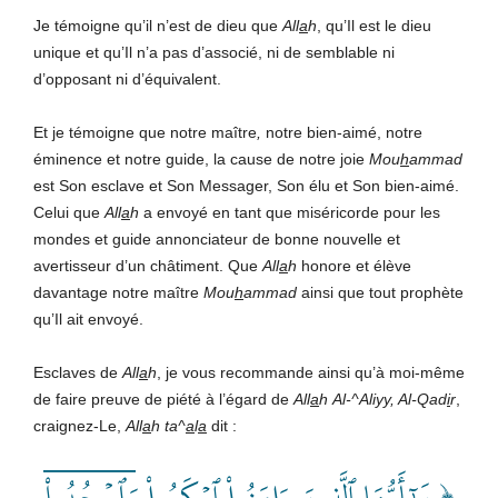
Je témoigne qu’il n’est de dieu que
All
a
h
, qu’Il est le dieu
unique et qu’Il n’a pas d’associé, ni de semblable ni
d’opposant ni d’équivalent.
Et je témoigne que notre maître
,
notre bien-aimé, notre
éminence et notre guide, la cause de notre joie
Mou
h
ammad
est Son esclave et Son Messager, Son élu et Son bien-aimé.
Celui que
All
a
h
a envoyé en tant que miséricorde pour les
mondes et guide annonciateur de bonne nouvelle et
avertisseur d’un châtiment. Que
All
a
h
honore et élève
davantage notre maître
Mou
h
ammad
ainsi que tout prophète
qu’Il ait envoyé.
Esclaves de
All
a
h
, je vous recommande ainsi qu’à moi-même
de faire preuve de piété à l’égard de
All
a
h
Al-^Aliyy, Al-Qad
i
r
,
craignez-Le,
All
a
h
ta^
a
l
a
dit :
﴿ يَٰٓأَيُّهَا ٱلَّذِينَ ءَامَنُواْ ٱرۡكَعُواْ وَٱسۡجُدُواْۤ