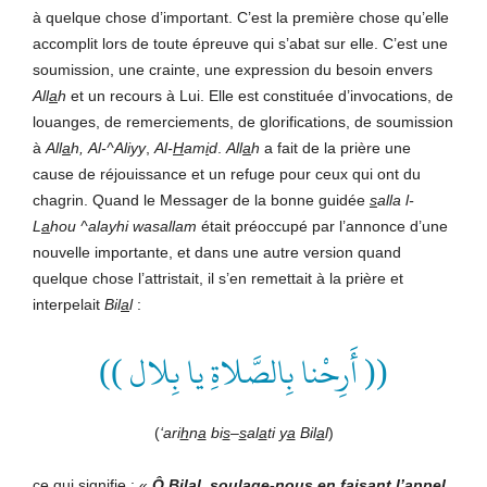
à quelque chose d’important. C’est la première chose qu’elle
accomplit lors de toute épreuve qui s’abat sur elle. C’est une
soumission, une crainte, une expression du besoin envers
All
a
h
et un recours à Lui. Elle est constituée d’invocations, de
louanges, de remerciements, de glorifications, de soumission
à
All
a
h
,
Al-^Aliyy
,
Al-
H
am
i
d
.
All
a
h
a fait de la prière une
cause de réjouissance et un refuge pour ceux qui ont du
chagrin. Quand le Messager de la bonne guidée
s
alla l-
L
a
hou ^alayhi wasallam
était préoccupé par l’annonce d’une
nouvelle importante, et dans une autre version quand
quelque chose l’attristait, il s’en remettait à la prière et
interpelait
Bil
a
l
:
(( أَرِحْنا بِالصَّلاةِ يا بِلال ))
(
‘a
ri
h
n
a
bi
s
–
s
al
a
ti
y
a
B
il
a
l
)
ce qui signifie : «
Ô Bilal, soulage-nous
en faisant l’appel