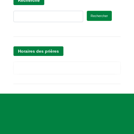
Recherche
Rechercher
Horaires des prières
A
s
s
o