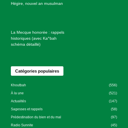
B
Hégire, nouvel an musulman
i
e
n
f
La Mecque honorée : rappels
a
historiques (avec Ka^bah
i
schéma détaillé)
s
a
n
Catégories populaires
c
e
I
Khoutbah
(556)
s
À la une
(521)
l
Actualités
(147)
a
Sagesses et rappels
(58)
m
Prédestination du bien et du mal
(97)
i
Radio Sunnite
(45)
q