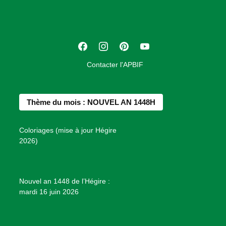
c
i
a
t
F
I
P
Y
i
a
n
i
o
o
Contacter l'APBIF
c
s
n
u
n
e
t
t
T
d
b
a
e
u
e
Thème du mois : NOUVEL AN 1448H
o
g
r
b
s
o
r
e
e
P
Coloriages (mise à jour Hégire
k
a
s
r
2026)
m
t
o
j
e
Nouvel an 1448 de l’Hégire :
t
mardi 16 juin 2026
s
d
e