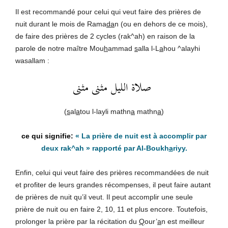
Il est recommandé pour celui qui veut faire des prières de
nuit durant le mois de Rama
da
n (ou en dehors de ce mois),
de faire des prières de 2 cycles (rak^ah) en raison de la
parole de notre maître Mou
h
ammad
s
alla l-L
a
hou ^alayhi
wasallam :
صلاة الليل مثنى مثنى
(
s
al
a
tou l-layli mathn
a
mathn
a
)
« La prière de nuit est à accomplir par
deux rak^ah »
rapporté par Al-Boukh
a
riyy.
Enfin, celui qui veut faire des prières recommandées de nuit
et profiter de leurs grandes récompenses, il peut faire autant
de prières de nuit qu’il veut. Il peut accomplir une seule
prière de nuit ou en faire 2, 10, 11 et plus encore. Toutefois,
prolonger la prière par la récitation du
Q
our’
a
n est meilleur