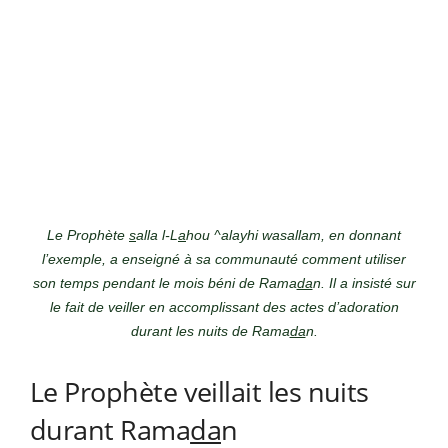
Le Prophète
s
alla l-L
a
hou ^alayhi wasallam, en donnant
l’exemple, a enseigné à sa communauté comment utiliser
son temps pendant le mois béni de Rama
da
n. Il a insisté sur
le fait de veiller en accomplissant des actes d’adoration
durant les nuits de Rama
da
n.
Le Prophète veillait les nuits
durant Rama
da
n