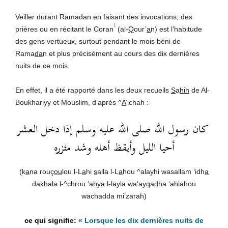
Veiller durant Ramadan en faisant des invocations, des
1
prières ou en récitant le Coran
(al-
Q
our’
a
n) est l’habitude
des gens vertueux, surtout pendant le mois béni de
Rama
da
n et plus précisément au cours des dix dernières
nuits de ce mois.
En effet, il a été rapporté dans les deux recueils
S
a
hih
de Al-
Boukhariyy et Mouslim, d’après ^
A
’ichah :
كان رسول الله صلى الله عليه وسلم إذا دخل العشر
أحيا الليل وأيقظ أهله وشد مئزره
(k
a
na rouç
ou
lou l-L
a
hi
s
alla l-L
a
hou ^alayhi wasallam ‘idh
a
dakhala l-^chrou ‘a
h
y
a
l-layla wa‘ay
q
a
dh
a ‘ahlahou
wachadda mi’zarah)
« Lorsque les dix dernières nuits de