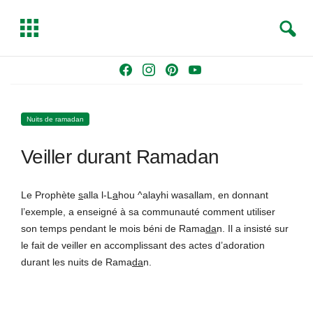
S
T
e
o
a
g
Skip
F
I
P
Y
r
g
to
a
n
i
o
c
l
content
c
s
n
u
h
e
Nuits de ramadan
e
t
t
T
b
a
e
u
Veiller durant Ramadan
o
g
r
b
o
r
e
e
k
a
s
Le Prophète
s
alla l-L
a
hou ^alayhi wasallam, en donnant
m
t
l’exemple, a enseigné à sa communauté comment utiliser
son temps pendant le mois béni de Rama
da
n. Il a insisté sur
le fait de veiller en accomplissant des actes d’adoration
durant les nuits de Rama
da
n.