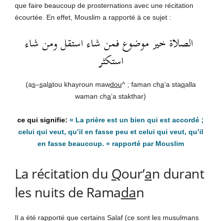
que faire beaucoup de prosternations avec une récitation
écourtée. En effet, Mouslim a rapporté à ce sujet :
الصلاة خير موضوع فمن شاء استقل ومن شاء
استكثر
(a
s
–
s
al
a
tou khayroun maw
dou
^ ; faman ch
a
‘a sta
q
alla
waman ch
a
‘a stakthar)
« La prière est un bien qui est accordé ;
celui qui veut, qu’il en fasse peu et celui qui veut, qu’il
en fasse beaucoup. »
rapporté par Mouslim
La récitation du
Q
our’
a
n durant
les nuits de Rama
da
n
Il a été rapporté que certains Salaf (ce sont les musulmans