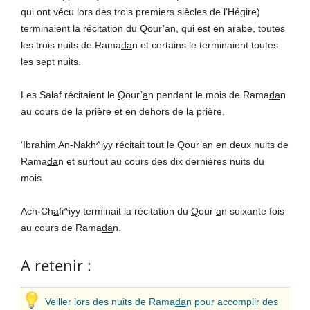
qui ont vécu lors des trois premiers siècles de l’Hégire)
terminaient la récitation du
Q
our’
a
n, qui est en arabe, toutes
les trois nuits de Rama
da
n et certains le terminaient toutes
les sept nuits.
Les Salaf récitaient le
Q
our’
a
n pendant le mois de Rama
da
n
au cours de la prière et en dehors de la prière.
‘Ibr
a
h
i
m An-Nakh^iyy récitait tout le
Q
our’
a
n en deux nuits de
Rama
da
n et surtout au cours des dix dernières nuits du
mois.
Ach-Ch
a
fi^iyy terminait la récitation du
Q
our’
a
n soixante fois
au cours de Rama
da
n.
A retenir :
Veiller lors des nuits de Rama
da
n pour accomplir des