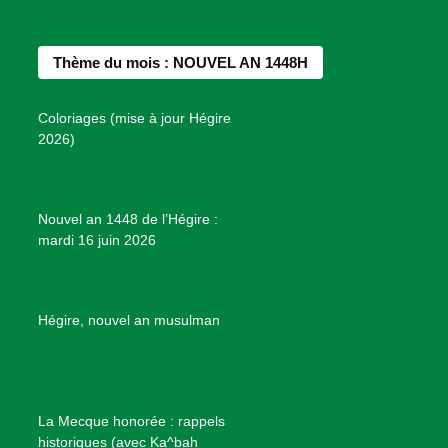
c
s
n
u
n
e
t
t
T
d
b
a
e
u
e
Thème du mois : NOUVEL AN 1448H
o
g
r
b
s
o
r
e
e
P
Coloriages (mise à jour Hégire
k
a
s
r
2026)
m
t
o
j
e
Nouvel an 1448 de l’Hégire :
t
mardi 16 juin 2026
s
d
e
B
Hégire, nouvel an musulman
i
e
n
f
La Mecque honorée : rappels
a
historiques (avec Ka^bah