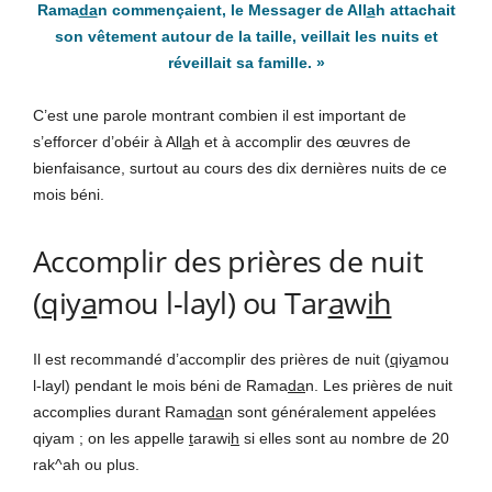
Rama
da
n commençaient, le Messager de All
a
h attachait
son vêtement autour de la taille, veillait les nuits et
réveillait sa famille. »
C’est une parole montrant combien il est important de
s’efforcer d’obéir à All
a
h et à accomplir des œuvres de
bienfaisance, surtout au cours des dix dernières nuits de ce
mois béni.
Accomplir des prières de nuit
(
q
iy
a
mou l-layl) ou Tar
a
w
ih
Il est recommandé d’accomplir des prières de nuit (
q
iy
a
mou
l-layl) pendant le mois béni de Rama
da
n. Les prières de nuit
accomplies durant Rama
da
n sont généralement appelées
qiyam ; on les appelle
t
arawi
h
si elles sont au nombre de 20
rak^ah ou plus.