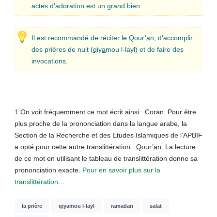
actes d’adoration est un grand bien.
Il est recommandé de réciter le
Q
our’
a
n, d’accomplir
des prières de nuit (
q
iy
a
mou l-layl) et de faire des
invocations.
1
On voit fréquemment ce mot écrit ainsi : Coran. Pour être
plus proche de la prononciation dans la langue arabe, la
Section de la Recherche et des Etudes Islamiques de l’APBIF
a opté pour cette autre translittération :
Q
our’
a
n. La lecture
de ce mot en utilisant le tableau de translittération donne sa
prononciation exacte.
Pour en savoir plus sur la
translittération…
la prière
qiyamou l-layl
ramadan
salat