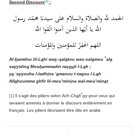
[1]
Second Discours
:
الحمد لله والصلاة والسلام على سيدنا محمّد رسول
الله يا أيّها الذين آمنوا اتّقوا الله
اللهم اغفِرْ للمؤمنين والمؤمنات
^
Al-
h
amdou lil-L
a
hi wa
s
–
s
al
a
t
ou wa
s-sal
a
mou
al
a
sayyidin
a
Mou
h
ammad
in raç
ou
li l-L
a
h ;
y
a
‘ayyouha l-ladh
i
na ‘
a
manou t-ta
q
ou l-L
a
h
.
All
a
houmma ghfir lil-mou’min
i
na wal-mou’min
a
t
.
^
[1]
Il s’agit des piliers selon
Ach-Ch
a
fi
iyy
pour ceux qui
seraient amenés à donner le discours entièrement en
français. Les piliers devraient être dits en arabe.