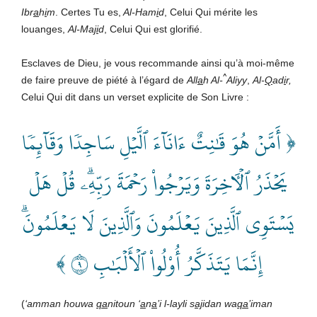
Ibr
a
h
i
m
. Certes Tu es,
Al-Ham
i
d
, Celui Qui mérite les
louanges,
Al-Ma
ji
d
, Celui Qui est glorifié.
Esclaves de Dieu, je vous recommande ainsi qu’à moi-même
^
de faire preuve de piété à l’égard de
All
a
h
Al-
Aliyy
,
Al-
Q
ad
i
r,
Celui Qui dit dans un verset explicite de Son Livre :
﴿ أَمَّنۡ هُوَ قَٰنِتٌ ءَانَآءَ ٱلَّيۡلِ سَاجِدٗا وَقَآئِمٗا
يَحۡذَرُ ٱلۡأٓخِرَةَ وَيَرۡجُواْ رَحۡمَةَ رَبِّهِۦۗ قُلۡ هَلۡ
يَسۡتَوِي ٱلَّذِينَ يَعۡلَمُونَ وَٱلَّذِينَ لَا يَعۡلَمُونَۗ
إِنَّمَا يَتَذَكَّرُ أُوْلُواْ ٱلۡأَلۡبَٰبِ ٩ ﴾
(
‘amman houwa
qa
nitoun ‘
a
n
a
’i l-layli s
aj
idan wa
qa
’iman