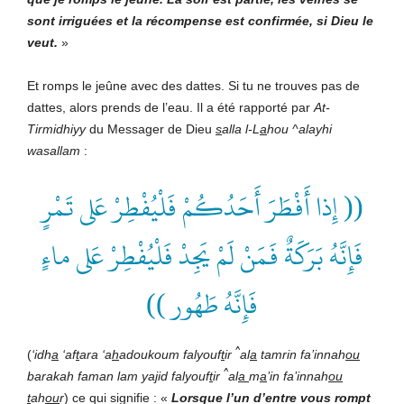
sont irriguées et la récompense est confirmée, si Dieu le
veut
.
»
Et romps le jeûne avec des dattes. Si tu ne trouves pas de
dattes, alors prends de l’eau. Il a été rapporté par
At-
Tirmidhiyy
du Messager de Dieu
s
alla l-L
a
hou ^alayhi
wasallam
:
(( إِذا أَفْطَرَ أَحَدُكُمْ فَلْيُفْطِرْ عَلى تَمْرٍ
فَإِنَّهُ بَرَكَةٌ فَمَنْ لَمْ يَجِدْ فَلْيُفْطِرْ عَلى ماءٍ
فَإِنَّهُ طَهُور ))
^
(
‘idh
a
‘af
t
ara ‘a
h
adoukoum falyouf
t
ir
al
a
tamrin fa’innah
ou
^
barakah faman lam yajid falyouf
t
ir
al
a
m
a
’in fa’innah
ou
t
ah
ou
r
) ce qui signifie : «
Lorsque l’un d’entre vous rompt