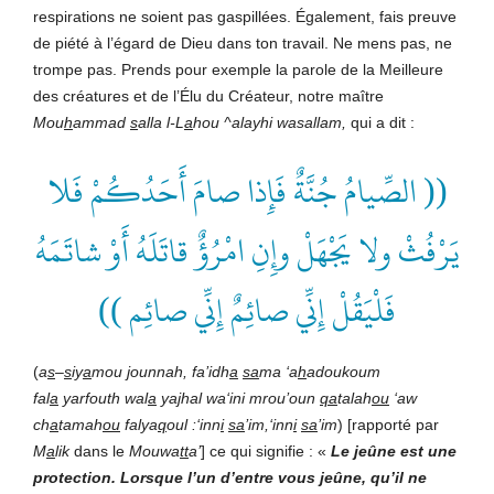
respirations ne soient pas gaspillées. Également, fais preuve
de piété à l’égard de Dieu dans ton travail. Ne mens pas, ne
trompe pas. Prends pour exemple la parole de la Meilleure
des créatures et de l’Élu du Créateur, notre maître
Mou
h
ammad
s
alla l-L
a
hou ^alayhi wasallam
,
qui a dit :
(( الصِّيامُ جُنَّةٌ فَإِذا صامَ أَحَدُكُمْ فَلا
يَرْفُثْ ولا يَجْهَلْ وإِنِ امْرُؤٌ قاتَلَهُ أَوْ شاتَمَهُ
فَلْيَقُلْ إِنِّي صائِمٌ إِنِّي صائِم ))
(
a
s
–
s
iy
a
mou
j
ounnah, fa’idh
a
sa
ma ‘a
h
adoukoum
fal
a
yarfouth wal
a
ya
j
hal wa‘ini mrou’oun
qa
talah
ou
‘aw
ch
a
tamah
ou
falya
q
oul :‘inn
i
sa
’im,‘inn
i
sa
’im
) [rapporté par
M
a
lik
dans le
Mouwa
tt
a’
] ce qui signifie : «
Le jeûne est une
protection. Lorsque l’un d’entre vous jeûne, qu’il ne