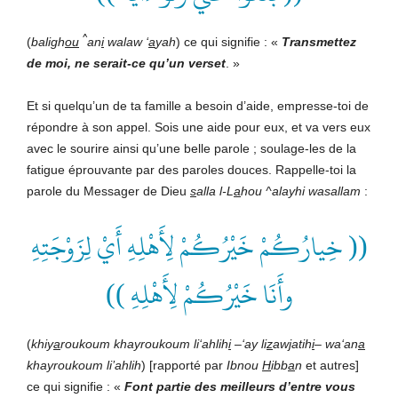
^
(
baligh
ou
an
i
walaw ‘
a
yah
) ce qui signifie : «
Transmettez
de moi, ne serait-ce qu’un verset
. »
Et si quelqu’un de ta famille a besoin d’aide, empresse-toi de
répondre à son appel. Sois une aide pour eux, et va vers eux
avec le sourire ainsi qu’une belle parole ; soulage-les de la
fatigue éprouvante par des paroles douces. Rappelle-toi la
parole du Messager de Dieu
s
alla l-L
a
hou ^alayhi wasallam
:
(( خِيارُكُمْ خَيْرُكُمْ لِأَهْلِهِ أَيْ لِزَوْجَتِهِ
وأَنَا خَيْرُكُمْ لِأَهْلِهِ ))
(
khiy
a
roukoum khayroukoum li‘ahlih
i
–‘ay li
z
awjatih
i
– wa‘an
a
khayroukoum li’ahlih
) [rapporté par
Ibnou
H
ibb
a
n
et autres]
ce qui signifie : «
Font partie des meilleurs d’entre vous