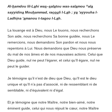
Al-
h
amdou lil-L
a
hi
wa
s
–
s
al
a
tou was-sal
a
mou ^al
a
sayyidin
a
Mou
h
ammad, raç
ou
li l-L
a
h ; y
a
‘ayyouha l-
Ladh
i
na ‘
a
manou t-ta
q
ou l-L
a
h
.
La louange est à Dieu, nous Le louons, nous recherchons
Son aide, nous recherchons Sa bonne guidée, nous Le
remercions, nous demandons Son pardon et nous nous
repentons à Lui. Nous demandons que Dieu nous préserve
du mal de nos âmes et de nos mauvaises actions. Celui que
Dieu guide, nul ne peut l’égarer, et celui qu’Il égare, nul ne
peut le guider.
Je témoigne qu’il n’est de dieu que Dieu, qu’Il est le dieu
unique et qu’Il n’a pas d’associé, ni de ressemblant ni de
semblable, ni d’équivalent ni d’égal.
Et je témoigne que notre Maître, notre bien-aimé, notre
éminent guide, celui qui nous réjouit le cœur, notre Maître