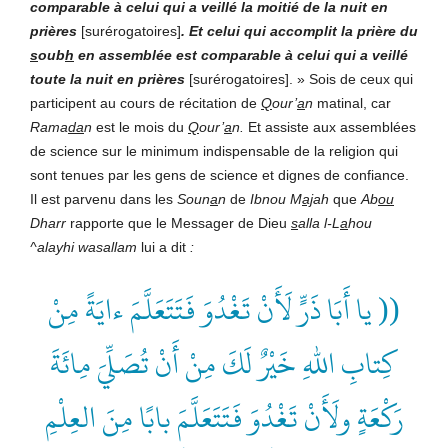
comparable à celui qui a veillé la moitié de la nuit en
prières
[surérogatoires]
. Et celui qui accomplit la prière du
s
oub
h
en assemblée est comparable à celui qui a veillé
toute la nuit en prières
[surérogatoires]. » Sois de ceux qui
participent au cours de récitation de
Q
our’
a
n
matinal, car
Rama
da
n
est le mois du
Q
our’
a
n.
Et assiste aux assemblées
de science sur le minimum indispensable de la religion qui
sont tenues par les gens de science et dignes de confiance.
Il est parvenu dans les
Soun
a
n
de
Ibnou M
aj
ah
que
Ab
ou
Dharr
rapporte que le Messager de Dieu
s
alla l-L
a
hou
^alayhi wasallam
lui a dit
:
(( يا أَبَا ذَرٍّ لَأَنْ تَغْدُوَ فَتَتَعَلَّمَ ءايَةً مِنْ
كِتابِ اللهِ خَيْرٌ لَكَ مِنْ أَنْ تُصَلِّيَ مِائَةَ
رَكْعَةٍ ولَأَنْ تَغْدُوَ فَتَتَعَلَّمَ بابًا مِنَ العِلْمِ