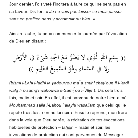
Jour dernier, l’oisiveté l’incitera à faire ce qui ne sera pas en
sa faveur. Dis-toi : «
Je ne vais pas laisser ce mois passer
sans en profiter, sans y accomplir du bien
. »
Ainsi à l’aube, tu peux commencer ta journée par l’évocation
de Dieu en disant :
(( بِسْمِ اللهِ الَّذِي لا يَضُرُّ مَعَ اسْمِهِ شَىْءٌ في الأَرْضِ
ولا في السَّماءِ وهُوَ السَّمِيعُ العَلِيم ))
^
(
bismi l-L
a
hi l-ladh
i
l
a
ya
d
ourrou ma
a smih
i
chay’oun fi l-’ar
d
i
^
^
wal
a
fi s-sam
a
’i wahouwa s-Sam
i
ou l-
Al
i
m
). Dis cela trois
fois, matin et soir. En effet, il est parvenu de notre bien-aimé
Mou
h
ammad
s
alla l-L
a
hou ^alayhi wasallam
que celui qui le
répète trois fois, rien ne lui nuira. Ensuite reprend, mon frère
dans la voie que Dieu agrée, la récitation de tes évocations
habituelles de protection –
ta
hsi
n
– matin et soir, les
invocations de protection qui sont parvenues du Messager