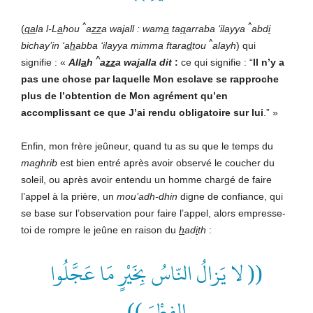
^
^
(
qa
la l-L
a
hou
a
zz
a wa
j
all : wam
a
ta
q
arraba ‘ilayya
abd
i
^
bichay’in ‘a
h
abba ‘ilayya mimma ftara
d
tou
alayh
) qui
^
signifie : «
All
a
h
a
zz
a wa
j
alla
dit
:
ce qui signifie : “
Il n’y a
pas une chose par laquelle
Mon esclave se rapproche
plus de l’obtention de Mon agrément qu’en
accomplissant ce que J’ai rendu obligatoire sur lui
.” »
Enfin, mon frère jeûneur, quand tu as su que le temps du
maghrib
est bien entré après avoir observé le coucher du
soleil, ou après avoir entendu un homme chargé de faire
l’appel à la prière, un
mou’adh-dhin
digne de confiance, qui
se base sur l’observation pour faire l’appel, alors empresse-
toi de rompre le jeûne en raison du
h
ad
i
th
:
(( لا يَزالُ النّاسُ بِخَيْرٍ مَا عَجَّلُوا
الفِطْرَ ))