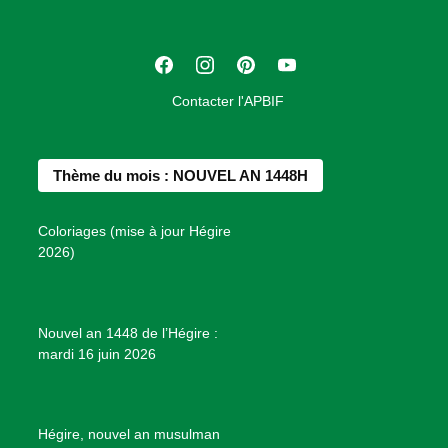
a
t
F
I
P
Y
i
a
n
i
o
o
Contacter l'APBIF
c
s
n
u
n
e
t
t
T
d
b
a
e
u
e
Thème du mois : NOUVEL AN 1448H
o
g
r
b
s
o
r
e
e
P
Coloriages (mise à jour Hégire
k
a
s
r
2026)
m
t
o
j
e
Nouvel an 1448 de l’Hégire :
t
mardi 16 juin 2026
s
d
e
B
Hégire, nouvel an musulman