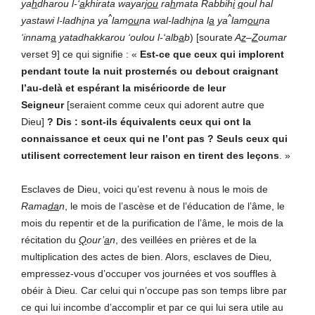
ya
h
dharou l-‘
a
khirata wayar
jou
ra
h
mata Rabbih
i
q
oul hal
^
^
yastawi l-ladh
i
na ya
lam
ou
na wal-ladh
i
na l
a
ya
lam
ou
na
‘innam
a
yatadhakkarou ‘oulou l-‘alb
a
b
) [sourate
A
z
–
Z
oumar
verset 9] ce qui signifie : «
Est-ce que ceux qui implorent
pendant toute la nuit prosternés ou debout craignant
l’au-delà et espérant la miséricorde de leur
Seigneur
[seraient comme ceux qui adorent autre que
Dieu]
? Dis : sont-ils équivalents ceux qui ont la
connaissance et ceux qui ne l’ont pas ? Seuls ceux qui
utilisent correctement leur raison en tirent des leçons
. »
Esclaves de Dieu, voici qu’est revenu à nous le mois de
Rama
da
n
, le mois de l’ascèse et de l’éducation de l’âme, le
mois du repentir et de la purification de l’âme, le mois de la
récitation du
Q
our’
a
n
, des veillées en prières et de la
multiplication des actes de bien. Alors, esclaves de Dieu
,
empressez-vous d’occuper vos journées et vos souffles à
obéir à Dieu
.
Car celui qui n’occupe pas son temps libre par
ce qui lui incombe d’accomplir et par ce qui lui sera utile au