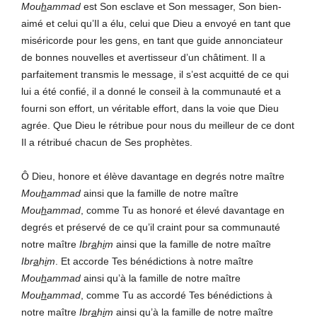
Mou
h
ammad
est Son esclave et Son messager, Son bien-
aimé et celui qu’Il a élu, celui que Dieu a envoyé en tant que
miséricorde pour les gens, en tant que guide annonciateur
de bonnes nouvelles et avertisseur d’un châtiment. Il a
parfaitement transmis le message, il s’est acquitté de ce qui
lui a été confié, il a donné le conseil à la communauté et a
fourni son effort, un véritable effort, dans la voie que Dieu
agrée. Que Dieu le rétribue pour nous du meilleur de ce dont
Il a rétribué chacun de Ses prophètes.
Ô Dieu, honore et élève davantage en degrés notre maître
Mou
h
ammad
ainsi que la famille de notre maître
Mou
h
ammad
, comme Tu as honoré et élevé davantage en
degrés et préservé de ce qu’il craint pour sa communauté
notre maître
Ibr
a
h
i
m
ainsi que la famille de notre maître
Ibr
a
h
i
m
. Et accorde Tes bénédictions à notre maître
Mou
h
ammad
ainsi qu’à la famille de notre maître
Mou
h
ammad
, comme Tu as accordé Tes bénédictions à
notre maître
Ibr
a
h
i
m
ainsi qu’à la famille de notre maître