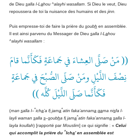
de Dieu
s
alla l-L
a
hou ^alayhi wasallam
. Si Dieu le veut, Dieu
repoussera de toi la nuisance des humains et des
j
inn.
Puis empresse-toi de faire la prière du
s
oub
h
en assemblée.
Il est ainsi parvenu du Messager de Dieu
s
alla l-L
a
hou
^alayhi wasallam
:
(( مَنْ صَلَّى العِشاءَ في جَماعَةٍ فَكَأَنَّما قامَ
نِصْفَ اللَّيْلِ ومَنْ صَلّى الصُّبْحَ في جَماعَةٍ
فَكَأَنَّما صَلّى اللَّيْلَ كُلَّه ))
^
^
(
man
s
alla l
–
ich
a
’a f
i
j
am
a
atin faka’annam
a
qa
ma ni
s
fa l-
^
layli waman
s
alla
s
–
s
oub
h
a f
i
j
am
a
atin faka’annam
a
s
alla l-
layla koullah
) [rapporté par
Mouslim
] ce qui signifie : «
Celui
^
qui accomplit la prière du
Ich
a
’ en assemblée est