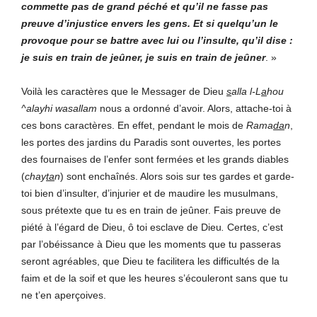
commette pas de grand péché et qu’il ne fasse pas
preuve d’injustice envers les gens. Et si quelqu’un le
provoque pour se battre avec lui
ou l’insulte, qu’il dise :
je suis en train de jeûner, je suis en train de jeûner
. »
Voilà les caractères que le Messager de Dieu
s
alla l-L
a
hou
^alayhi wasallam
nous a ordonné d’avoir. Alors, attache-toi à
ces bons caractères. En effet, pendant le mois de
Rama
da
n
,
les portes des jardins du Paradis sont ouvertes, les portes
des fournaises de l’enfer sont fermées et les grands diables
(
chay
ta
n
) sont enchaînés. Alors sois sur tes gardes et garde-
toi bien d’insulter, d’injurier et de maudire les musulmans,
sous prétexte que tu es en train de jeûner. Fais preuve de
piété à l’égard de Dieu, ô toi esclave de Dieu
.
Certes, c’est
par l’obéissance à Dieu que les moments que tu passeras
seront agréables, que Dieu te facilitera les difficultés de la
faim et de la soif et que les heures s’écouleront sans que tu
ne t’en aperçoives.