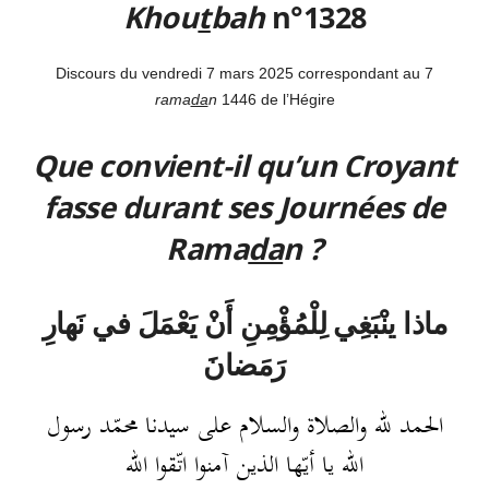
Khou
t
bah
n°1328
Discours du vendredi 7 mars 2025 correspondant au 7
rama
da
n
1446 de l’Hégire
Que convient-il qu’un Croyant
fasse durant ses Journées de
Rama
da
n ?
ماذا ينْبَغِي لِلْمُؤْمِنِ أَنْ يَعْمَلَ في نَهارِ
رَمَضانَ
الحمد لله والصلاة والسلام على سيدنا محمّد رسول
الله يا أيّها الذين آمنوا اتّقوا الله