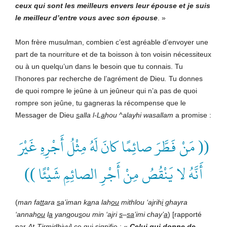
ceux qui sont les meilleurs envers leur épouse et je suis
le meilleur d’entre vous avec son épouse
. »
Mon frère musulman, combien c’est agréable d’envoyer une
part de ta nourriture et de ta boisson à ton voisin nécessiteux
ou à un quelqu’un dans le besoin que tu connais. Tu
l’honores par recherche de l’agrément de Dieu
.
Tu donnes
de quoi rompre le jeûne à un jeûneur qui n’a pas de quoi
rompre son jeûne, tu gagneras la récompense que le
Messager de Dieu
s
alla l-L
a
hou ^alayhi wasallam
a promise :
(( مَنْ فَطَّرَ صائِمًا كانَ لَهُ مِثْلُ أَجْرِهِ غَيْرَ
أَنَّهُ لا يَنْقُصُ مِنْ أَجْرِ الصائِمِ شَيْئًا ))
(
man fa
tt
ara
s
a’iman k
a
na lah
ou
mithlou ‘a
j
rih
i
ghayra
‘annah
ou
l
a
yan
q
ou
s
ou min ‘a
j
ri
s
–
sa
’imi chay’
a
) [rapporté
par
At-Tirmidhiyy
] ce qui signifie : «
Celui qui donne de