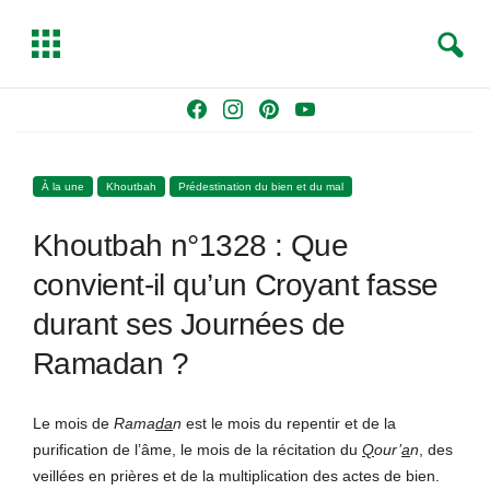
S
T
e
o
a
g
Skip
F
I
P
Y
r
g
to
a
n
i
o
c
l
content
c
s
n
u
h
e
À la une
Khoutbah
Prédestination du bien et du mal
e
t
t
T
b
a
e
u
Khoutbah n°1328 : Que
o
g
r
b
o
r
e
e
convient-il qu’un Croyant fasse
k
a
s
durant ses Journées de
m
t
Ramadan ?
Le mois de
Rama
da
n
est le mois du repentir et de la
purification de l’âme, le mois de la récitation du
Q
our’
a
n
, des
veillées en prières et de la multiplication des actes de bien.