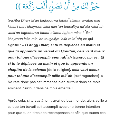
خَيْرٌ لَكَ مِنْ أَنْ تُصَلِّيَ أَلْفَ رَكْعَة ))
^
(
y
a
Ab
a
Dharr la‘an taghdouwa fatata
allama ‘
a
yatan min
^
kit
a
bi l-L
a
hi khayroun laka min ‘an tou
s
alliya mi’ata raka
ah
^
^
wala‘an taghdouwa fatata
allama b
a
ban mina l-
ilmi
^
khayroun laka min ‘an tou
s
alliya ‘alfa raka
ah
) ce qui
signifie
:
«
Ô Ab
ou
Dharr, si tu te déplaces au matin et
que tu apprends un verset du
Q
our’
a
n, cela vaut mieux
^
pour toi que d’accomplir cent rak
ah
[surérogatoires]
. Et
si tu te déplaces au matin et que tu apprends un
chapitre de la science
[de la religion]
, cela vaut mieux
^
pour toi que d’accomplir mille rak
ah
[surérogatoires]. »
Ne rate donc pas cet immense bien surtout dans ce mois
éminent. Surtout dans ce mois émérite !
Après cela, si tu vas à ton travail du bas monde, alors veille à
ce que ton travail soit accompli avec une bonne intention
pour que tu en tires des récompenses et afin que toutes ces