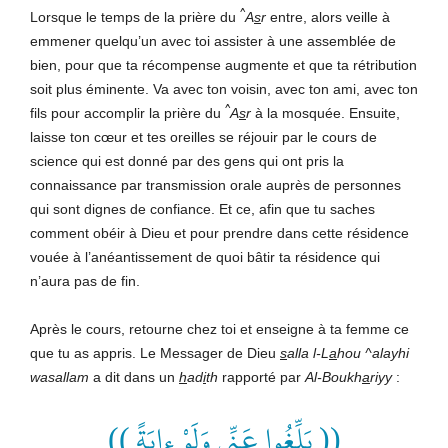
^
Lorsque le temps de la prière du
A
s
r
entre, alors veille à
emmener quelqu’un avec toi assister à une assemblée de
bien, pour que ta récompense augmente et que ta rétribution
soit plus éminente. Va avec ton voisin, avec ton ami, avec ton
^
fils pour accomplir la prière du
A
s
r
à la mosquée. Ensuite,
laisse ton cœur et tes oreilles se réjouir par le cours de
science qui est donné par des gens qui ont pris la
connaissance par transmission orale auprès de personnes
qui sont dignes de confiance. Et ce, afin que tu saches
comment obéir à Dieu et pour prendre dans cette résidence
vouée à l’anéantissement de quoi bâtir ta résidence qui
n’aura pas de fin.
Après le cours, retourne chez toi et enseigne à ta femme ce
que tu as appris. Le Messager de Dieu
s
alla l-L
a
hou ^alayhi
wasallam
a dit dans un
h
ad
i
th
rapporté par
Al-Boukh
a
riyy
:
(( بَلِّغُوا عَنِّي وَلَوْ ءايَةً ))