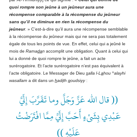
quoi rompre son jeûne à un jeûneur aura une
récompense comparable à la récompense du jeûneur
sans qu’il ne diminue en rien la récompense du
jeûneur
. » C’est-à-dire qu’il aura une récompense semblable
à la récompense du jeûneur mais qui ne sera pas totalement
égale de tous les points de vue. En effet, celui qui a jeûné le
mois de
Rama
da
n
accomplit une obligation. Quant à celui qui
lui a donné de quoi rompre le jeûne, a fait un acte
surérogatoire. Et l’acte surérogatoire n’est pas équivalent à
l’acte obligatoire. Le Messager de Dieu
s
alla l-L
a
hou ^alayhi
wasallam
a dit dans un
h
ad
i
th
q
oudsiyy
:
(( قال الله عَزَّ وَجَلَّ وما تَقَرَّبَ إِلَيَّ
عَبْدِي بِشَىْءٍ أَحَبَّ إِلَيَّ مِمَّا افْتَرَضْتُ
عَلَيْهِ ))