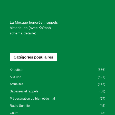
i
e
n
f
La Mecque honorée : rappels
a
historiques (avec Ka^bah
i
schéma détaillé)
s
a
n
Catégories populaires
c
e
I
Khoutbah
(556)
s
À la une
(521)
l
Actualités
(147)
a
Sagesses et rappels
(58)
m
Prédestination du bien et du mal
(97)
i
Radio Sunnite
(45)
q
u
Cours
(43)