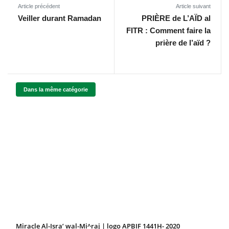
Article précédent
Article suivant
Veiller durant Ramadan
PRIÈRE de L’AÏD al
FITR : Comment faire la
prière de l’aïd ?
Dans la même catégorie
Miracle Al-Isra’ wal-Mi^raj | logo APBIF 1441H- 2020