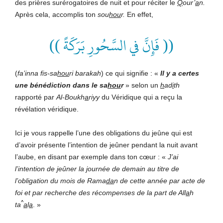
des prières surérogatoires de nuit et pour réciter le
Q
our’
a
n.
Après cela, accomplis ton
sou
hou
r.
En effet,
(( فَإِنَّ في السَّحُورِ بَرَكَةً ))
(
fa’inna fis-sa
hou
ri barakah
) ce qui signifie : «
Il y a certes
une bénédiction
dans le sa
hou
r
» selon un
h
ad
i
th
rapporté par
Al-Boukh
a
riyy
du Véridique qui a reçu la
révélation véridique.
Ici je vous rappelle l’une des obligations du jeûne qui est
d’avoir présente l’intention de jeûner pendant la nuit avant
l’aube, en disant par exemple dans ton cœur : «
J’ai
l’intention de jeûner la journée de demain au titre de
l’obligation du mois de Rama
da
n de cette année par acte de
foi et par recherche des récompenses de la part de All
a
h
^
ta
a
l
a
. »