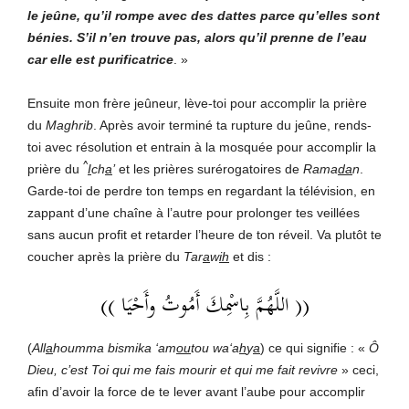
le jeûne, qu’il rompe avec des dattes parce qu’elles sont
bénies. S’il n’en trouve pas, alors qu’il prenne de l’eau
car elle est purificatrice
. »
Ensuite mon frère jeûneur, lève-toi pour accomplir la prière
du
Maghrib
. Après avoir terminé ta rupture du jeûne, rends-
toi avec résolution et entrain à la mosquée pour accomplir la
^
prière du
I
ch
a
’
et les prières surérogatoires de
Rama
da
n
.
Garde-toi de perdre ton temps en regardant la télévision, en
zappant d’une chaîne à l’autre pour prolonger tes veillées
sans aucun profit et retarder l’heure de ton réveil. Va plutôt te
coucher après la prière du
Tar
a
w
ih
et dis :
(( اللَّهُمَّ بِاسْمِكَ أَمُوتُ وأَحْيَا ))
(
All
a
houmma bismika ‘am
ou
tou wa‘a
h
y
a
) ce qui signifie : «
Ô
Dieu, c’est Toi qui me fais mourir et qui me fait revivre
» ceci,
afin d’avoir la force de te lever avant l’aube pour accomplir