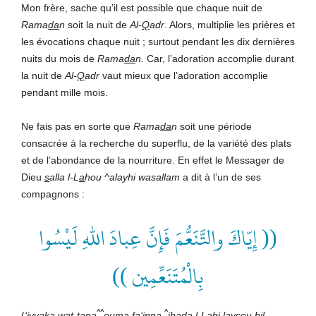
Mon frère, sache qu’il est possible que chaque nuit de
Rama
da
n
soit la nuit de
Al-
Q
adr
. Alors, multiplie les prières et
les évocations chaque nuit ; surtout pendant les dix dernières
nuits du mois de
Rama
da
n.
Car, l’adoration accomplie durant
la nuit de
Al-
Q
adr
vaut mieux que l’adoration accomplie
pendant mille mois.
Ne fais pas en sorte que
Rama
da
n
soit une période
consacrée à la recherche du superflu, de la variété des plats
et de l’abondance de la nourriture. En effet le Messager de
Dieu
s
alla l-L
a
hou ^alayhi wasallam
a dit à l’un de ses
compagnons :
(( إِيّاكَ والتَّنَعُّمَ فَإِنَّ عِبادَ اللهِ لَيْسُوا
بِالْمُتَنَعِّمِين ))
^^
^
(
‘iyy
a
ka wat-tana
ouma fa‘inna
ib
a
da l-L
a
hi layç
ou
bil-