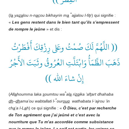
^
(
l
a
ya
za
lou n-n
a
çou bikhayrin m
a
a
jj
alou l-fi
t
r
) qui signifie :
«
Les gens restent dans le bien tant qu’ils s’empressent
de rompre le jeûne
» et dis :
(( اللَّهُمَّ لَكَ صُمْتُ وعَلى رِزْقِكَ أَفْطَرْتُ
ذَهَبَ الظَّمَأُ وَابْتَلَّتِ العُرُوقُ وثَبَتَ الأَجْرُ
إِنْ شاءَ الله ))
^
(
All
a
houmma laka
s
oumtou wa
al
a
ri
zq
ika ‘af
t
art dhahaba
^
dh
–
dh
ama’ou wabtallati l-
our
ouq
wathabata l-‘a
j
rou ‘in
ch
a
‘a l-L
a
h
) ce qui signifie : «
Ô
Dieu, c’est par recherche
de Ton agrément que j’ai jeûné et c’est avec la
nourriture que Tu m’as accordée comme subsistance
que je romps le jeûne.
La soif est partie, les veines se