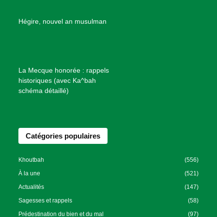
e
B
Hégire, nouvel an musulman
i
e
n
f
La Mecque honorée : rappels
a
historiques (avec Ka^bah
i
schéma détaillé)
s
a
n
Catégories populaires
c
e
I
Khoutbah
(556)
s
À la une
(521)
l
Actualités
(147)
a
Sagesses et rappels
(58)
m
Prédestination du bien et du mal
(97)