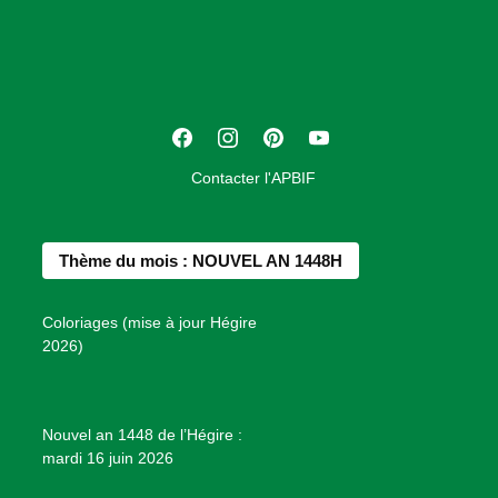
o
c
i
a
t
F
I
P
Y
i
a
n
i
o
o
Contacter l'APBIF
c
s
n
u
n
e
t
t
T
d
b
a
e
u
e
Thème du mois : NOUVEL AN 1448H
o
g
r
b
s
o
r
e
e
P
Coloriages (mise à jour Hégire
k
a
s
r
2026)
m
t
o
j
e
Nouvel an 1448 de l’Hégire :
t
mardi 16 juin 2026
s
d