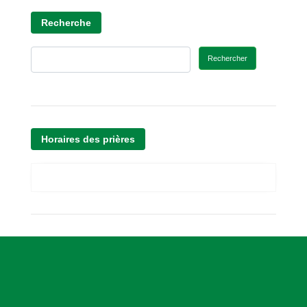
Recherche
Rechercher
Horaires des prières
A
s
s