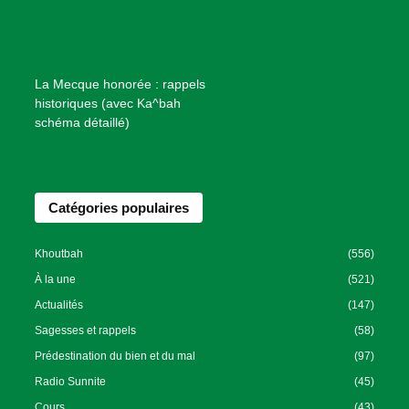
i
e
n
f
La Mecque honorée : rappels
a
historiques (avec Ka^bah
i
schéma détaillé)
s
a
n
Catégories populaires
c
e
I
Khoutbah
(556)
s
À la une
(521)
l
Actualités
(147)
a
Sagesses et rappels
(58)
m
Prédestination du bien et du mal
(97)
i
Radio Sunnite
(45)
q
u
Cours
(43)