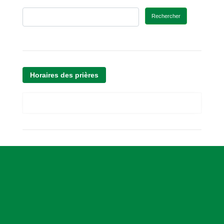
Rechercher
Horaires des prières
A
s
s
o
c