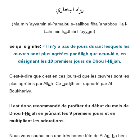
رواه البخاري
(M
a
min ‘ayy
a
min al-^amalou
s
–
sa
li
h
ou f
i
h
a
‘a
h
abbou ‘ila l-
Lahi min h
a
dhihi l-‘ayy
a
m)
« Il n’y a pas de jours durant lesquels les
œuvres sont plus agréées par All
a
h que ceux-là »,
en
désignant les 10 premiers jours de Dhou l-
H
i
jj
ah.
C’est-à-dire que c’est en ces jours-ci que les œuvres sont les
plus agréées par All
a
h. Ce
h
ad
i
th est rapporté par Al-
Boukh
a
riyy.
Il est donc recommandé de profiter du début du mois de
Dhou l-
H
i
jj
ah en jeûnant les 9 premiers jours et en
multipliant les adorations.
Nous vous souhaitons une très bonne fête de Al A
d
–
h
a béni.