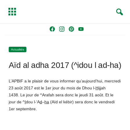
S
T
e
o
a
g
Skip
F
I
P
Y
r
g
to
a
n
i
o
c
l
content
c
s
n
u
h
e
Actualités
e
t
t
T
b
a
e
u
Aïd al adha 2017 (^idou l ad-ha)
o
g
r
b
o
r
e
e
k
a
s
L’APBIF a le plaisir de vous informer qu’aujourd’hui, mercredi
m
t
23 août 2017 est le 1er jour du mois de Dhou l-
H
ijjah
1438. Le jour de ^Arafah sera donc le jeudi 31 août. Et le
jour de ^
I
dou l-‘A
d
–
ha
(Aïd el kébir) sera donc le vendredi
1er septembre.