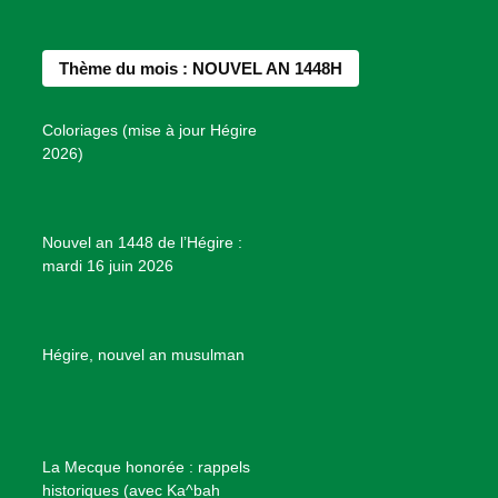
c
s
n
u
n
e
t
t
T
d
b
a
e
u
e
Thème du mois : NOUVEL AN 1448H
o
g
r
b
s
o
r
e
e
P
Coloriages (mise à jour Hégire
k
a
s
r
2026)
m
t
o
j
e
Nouvel an 1448 de l’Hégire :
t
mardi 16 juin 2026
s
d
e
B
Hégire, nouvel an musulman
i
e
n
f
La Mecque honorée : rappels
a
historiques (avec Ka^bah