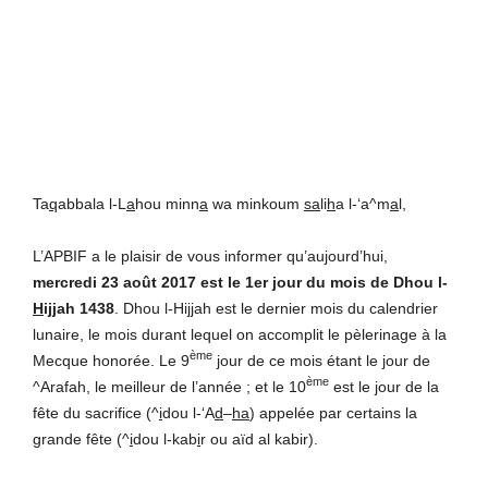
Ta
q
abbala l-L
a
hou minn
a
wa minkoum
sa
li
h
a l-‘a^m
a
l,
L’APBIF a le plaisir de vous informer qu’aujourd’hui,
mercredi 23 août 2017 est le 1er jour du mois de Dhou l-
H
ijjah 1438
. Dhou l-Hijjah est le dernier mois du calendrier
lunaire, le mois durant lequel on accomplit le pèlerinage à la
ème
Mecque honorée. Le 9
jour de ce mois étant le jour de
ème
^Arafah, le meilleur de l’année ; et le 10
est le jour de la
fête du sacrifice (^
i
dou l-‘A
d
–
ha
) appelée par certains la
grande fête (^
i
dou l-kab
i
r ou aïd al kabir).