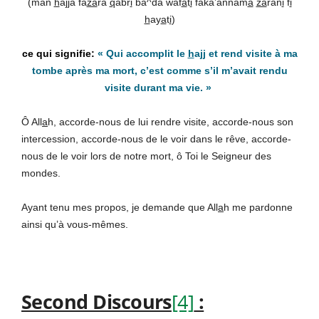
(man
h
a
jj
a fa
za
ra
q
abr
i
ba^da waf
a
t
i
faka’annam
a
za
ran
i
f
i
h
ay
a
t
i
)
«
Qui accomplit le
h
a
jj
et rend visite à ma
tombe après ma mort, c’est comme s’il m’avait rendu
visite durant ma vie.
»
Ô All
a
h, accorde-nous de lui rendre visite, accorde-nous son
intercession, accorde-nous de le voir dans le rêve, accorde-
nous de le voir lors de notre mort, ô Toi le Seigneur des
mondes.
Ayant tenu mes propos, je demande que All
a
h me pardonne
ainsi qu’à vous-mêmes.
Second Discours
[4]
: