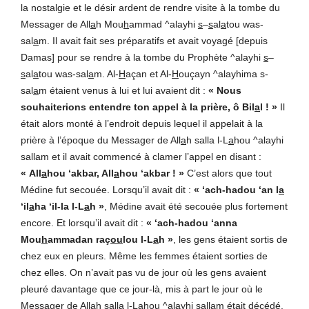
la nostalgie et le désir ardent de rendre visite à la tombe du
Messager de All
a
h Mou
h
ammad ^alayhi
s
–
s
al
a
tou was-
sal
a
m. Il avait fait ses préparatifs et avait voyagé [depuis
Damas] pour se rendre à la tombe du Prophète ^alayhi
s
–
s
al
a
tou was-sal
a
m. Al-
H
açan et Al-
H
ouçayn ^alayhima s-
sal
a
m étaient venus à lui et lui avaient dit :
« Nous
souhaiterions entendre ton appel à la prière, ô Bil
a
l ! »
Il
était alors monté à l’endroit depuis lequel il appelait à la
prière à l’époque du Messager de All
a
h salla l-L
a
hou ^alayhi
sallam et il avait commencé à clamer l’appel en disant :
« All
a
hou ‘akbar, All
a
hou ‘akbar ! »
C’est alors que tout
Médine fut secouée. Lorsqu’il avait dit :
« ‘ach-hadou ‘an l
a
‘il
a
ha ‘il-la l-L
a
h »
, Médine avait été secouée plus fortement
encore. Et lorsqu’il avait dit :
« ‘ach-hadou ‘anna
Mou
h
ammadan raç
ou
lou l-L
a
h »
, les gens étaient sortis de
chez eux en pleurs. Même les femmes étaient sorties de
chez elles. On n’avait pas vu de jour où les gens avaient
pleuré davantage que ce jour-là, mis à part le jour où le
Messager de All
a
h salla l-L
a
hou ^alayhi sallam était décédé.