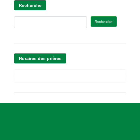
Recherche
Rechercher
Horaires des prières
A
s
s
o