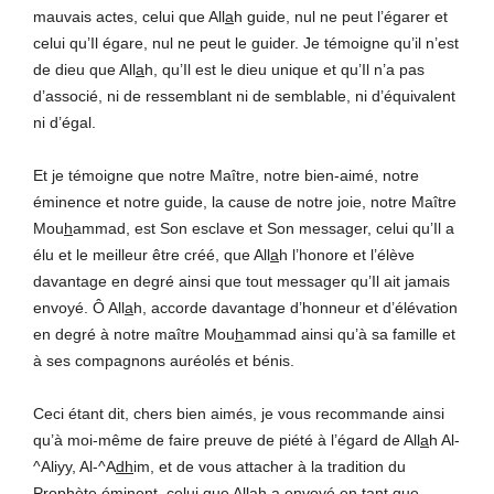
mauvais actes, celui que All
a
h guide, nul ne peut l’égarer et
celui qu’Il égare, nul ne peut le guider. Je témoigne qu’il n’est
de dieu que All
a
h, qu’Il est le dieu unique et qu’Il n’a pas
d’associé, ni de ressemblant ni de semblable, ni d’équivalent
ni d’égal.
Et je témoigne que notre Maître, notre bien-aimé, notre
éminence et notre guide, la cause de notre joie, notre Maître
Mou
h
ammad, est Son esclave et Son messager, celui qu’Il a
élu et le meilleur être créé, que All
a
h l’honore et l’élève
davantage en degré ainsi que tout messager qu’Il ait jamais
envoyé. Ô All
a
h, accorde davantage d’honneur et d’élévation
en degré à notre maître Mou
h
ammad ainsi qu’à sa famille et
à ses compagnons auréolés et bénis.
Ceci étant dit, chers bien aimés, je vous recommande ainsi
qu’à moi-même de faire preuve de piété à l’égard de All
a
h Al-
^Aliyy, Al-^A
dh
im, et de vous attacher à la tradition du
Prophète éminent, celui que All
a
h a envoyé en tant que