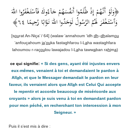
﴿وَلَوْ أَنَّهُمْ إِذْ ظَّلَمُوا أَنفُسَهُمْ جَآءُوكَ فَٱسْتَغْفَرُوا اللهَ
وَٱسْتَغْفَرَ لَهُمُ الرَّسُولُ لَوَجَدُوا اللهَ تَوَّابًا رَّحِيمًا ٦٤﴾
[s
ou
rat An-Niça’ / 64] (walaw ‘annahoum ‘idh
dh
–
dh
alam
ou
‘anfouçahoum
ja
’
ou
ka fastaghfarou l-L
a
ha wastaghfara
lahoumou r-raç
ou
lou lawa
j
adou l-L
a
ha taww
a
ban ra
hi
m
a
)
« Si des gens, ayant été injustes envers
eux-mêmes, venaient à toi et demandaient le pardon à
All
a
h, et que le Messager demandait le pardon en leur
faveur, ils verraient alors que All
a
h est Celui Qui accepte
le repentir et accorde beaucoup de miséricorde aux
croyants » alors je suis venu à toi en demandant pardon
pour mon péché, en recherchant ton intercession à mon
Seigneur. »
Puis il s’est mis à dire :