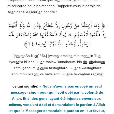
miséricorde pour les mondes. Rappelez-vous la parole de
All
a
h dans le Qour’
a
n honoré :
﴿ وَمَا أَرْسَلْنَا مِنْ رَّسُولٍ إِلاَّ لِيُطاَعَ بِإِذْنِ اللهِ وَلَوْ أَنَّهَمْ
إِذْ ظَّلَمُوا أَنفُسَهُمْ جَآءُوكَ فَٱسْتَغْفَرُوا اللهَ وَٱسْتَغْفَرَ لَهُمُ
الرَّسُولُ لَوَجَدُوا اللهَ تَوَّابًا رَّحِيمَا ٦٤﴾
[s
ou
r
a
t An-Niç
a
’ / 64] (wam
a
‘arsaln
a
min raç
ou
lin ‘il-l
a
liyou
ta
^a bi‘idhni l-L
a
hi walaw ‘annahoum ‘idh
dh
–
dh
alam
ou
‘anfouçahoum j
a
’
ou
ka fastaghfarou l-L
a
ha wastaghfara
lahoumou r-raç
ou
lou lawa
j
adou l-L
a
ha taww
a
ban ra
hi
m
a
)
« Nous n’avons pas envoyé un seul
messager sinon pour qu’il soit obéi par la volonté de
All
a
h. Et si des gens, ayant été injustes envers eux-
mêmes, venaient à toi et demandaient le pardon à All
a
h
et que le Messager demandait le pardon en leur faveur,