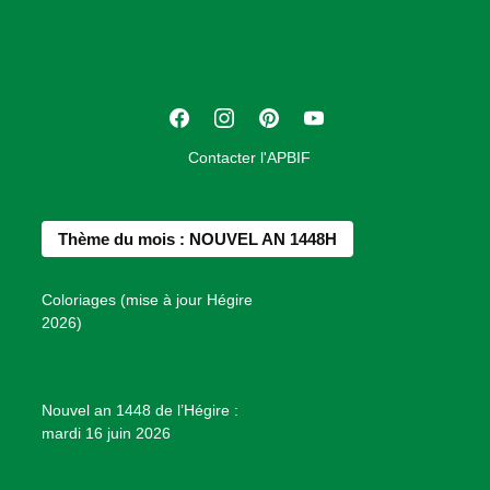
c
i
a
t
F
I
P
Y
i
a
n
i
o
o
Contacter l'APBIF
c
s
n
u
n
e
t
t
T
d
b
a
e
u
e
Thème du mois : NOUVEL AN 1448H
o
g
r
b
s
o
r
e
e
P
Coloriages (mise à jour Hégire
k
a
s
r
2026)
m
t
o
j
e
Nouvel an 1448 de l’Hégire :
t
mardi 16 juin 2026
s
d