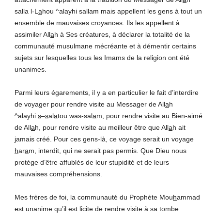
salla l-L
a
hou ^alayhi sallam mais appellent les gens à tout un
ensemble de mauvaises croyances. Ils les appellent à
assimiler All
a
h à Ses créatures, à déclarer la totalité de la
communauté musulmane mécréante et à démentir certains
sujets sur lesquelles tous les Imams de la religion ont été
unanimes.
Parmi leurs égarements, il y a en particulier le fait d’interdire
de voyager pour rendre visite au Messager de All
a
h
^alayhi
s
–
s
al
a
tou was-sal
a
m, pour rendre visite au Bien-aimé
de All
a
h, pour rendre visite au meilleur être que All
a
h ait
jamais créé. Pour ces gens-là, ce voyage serait un voyage
h
ar
a
m, interdit, qui ne serait pas permis. Que Dieu nous
protège d’être affublés de leur stupidité et de leurs
mauvaises compréhensions.
Mes frères de foi, la communauté du Prophète Mou
h
ammad
est unanime qu’il est licite de rendre visite à sa tombe