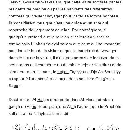
^alayhi
s
–
s
al
a
tou was-sal
a
m, que cette visite soit faite par les
résidents de Médine ou par les habitants des différentes
contrées qui veulent voyager pour visiter sa tombe honorée.
Ils considèrent tous que c’est une grâce et un acte qui
rapproche de l’agrément de All
a
h. Par conséquent, si
quelqu’un prétend que la religion n’inciterait à visiter sa
tombe salla l-L
a
hou ^alayhi sallam que ceux qui ne voyagent
pas dans le but de la visiter et qu’elle interdirait de voyager
dans le but de la visiter, il n’est pas permis de le suivre dans
ses propos et il est même un devoir de rejeter ses dires et de
s’en détourner. L’Imam, le
ha
fi
dh
Ta
q
iyyou d-D
i
n As-Soubkiyy
a rapporté l’unanimité à ce sujet dans son livre Chif
a
’ou s-
Sa
qa
m.
D’autre part, Al-
Ha
kim a rapporté dans Al-Moustadrak du
h
ad
i
th de Ab
ou
Hourayrah, que All
a
h l’agrée, que le Prophète
salla l-L
a
hou ^alayhi sallam a dit :
(( لَيَهْبِطَنَّ عِيسَى ابْنُ مَرْيَمَ حَكَمًا مُقْسِطًا وَلَيَسْلُكَنَّ