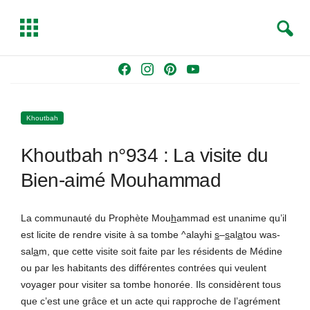
S
T
e
o
a
g
Skip
F
I
P
Y
r
g
to
a
n
i
o
c
l
content
c
s
n
u
h
e
Khoutbah
e
t
t
T
b
a
e
u
Khoutbah n°934 : La visite du
o
g
r
b
o
r
e
e
Bien-aimé Mouhammad
k
a
s
m
t
La communauté du Prophète Mou
h
ammad est unanime qu’il
est licite de rendre visite à sa tombe ^alayhi
s
–
s
al
a
tou was-
sal
a
m, que cette visite soit faite par les résidents de Médine
ou par les habitants des différentes contrées qui veulent
voyager pour visiter sa tombe honorée. Ils considèrent tous
que c’est une grâce et un acte qui rapproche de l’agrément