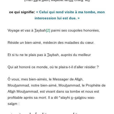
«
Celui qui rend visite à ma tombe, mon
intercession lui est due.
»
Voyage et vas à
T
aybah
[2]
parmi ses coupoles honorées,
Réside un bien-aimé, médecin des maladies du cœur.
Et si tu ne te plais pas à
T
aybah, auprès du meilleur
Qui ait honoré ce monde, où te plaira-t-il d’aller résider ?
Ô vous, mes bien-aimés, le Messager de All
a
h,
Mou
h
ammad, notre bien-aimé, Mou
h
ammad, le Prophète de
All
a
h Mou
h
ammad, est vivant dans sa tombe et nous est
profitable après sa mort. Il a dit ^alayhi
s
–
s
al
a
tou was-
sal
a
m :