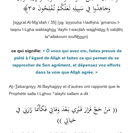
وَجَاهِدُوا فِي سَبِيلِهِ لَعَلَّكُمْ تُفْلِحُونَ ٣٥﴾
[s
ou
rat Al-M
a
’idah / 35] (y
a
‘ayyouha l-ladh
i
na ‘
a
manou t-
taqou l-L
a
ha wabtagh
ou
‘ilayhi l-wac
i
lah wa
ja
hid
ou
f
i
sab
i
lih
i
la^allakoum toufli
hou
n)
«
Ô vous qui avez cru, faites preuve de
piété à l’égard de All
a
h et faites ce qui permet de se
rapprocher de Son agrément, et dépensez vos efforts
dans la voie que All
a
h agrée.
»
A
t
–
T
abar
a
niyy, Al-Bayha
q
iyy et d’autres ont rapporté que le
Prophète salla l-L
a
hou ^alayhi sallam a dit :
(( مَنْ حَجَّ فَزارَ قَبْرِي بَعْدَ وَفاتِي فَكَأَنَّما زارَنِي في
حَياتِي ))