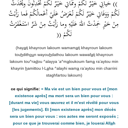
)) حَياتِي خَيْرٌ لَكُمْ ومَمَاتي خَيْرٌ لَكُمْ تُحْدِثُونَ ويُحْدَثُ
لَكُمْ وَوَفَاتي خَيْرٌ لَكُمْ تُعْرَضُ عَلَيَّ أَعْمالُكُمْ فَما رَأَيْتُ
مِنْ خَيْرٍ حَمِدْتُ اللهَ عَلَيْهِ وما رَأَيْتُ مِنْ شَرٍّ اسْتَغْفَرْتُ
لَكُمْ ((
(hay
a
t
i
khayroun lakoum wamam
a
t
i
khayroun lakoum
tou
h
dith
ou
n wayou
h
dathou lakoum wawaf
a
t
i
khayroun
lakoum tou^ra
d
ou ^alayya ‘a^m
a
loukoum fam
a
ra’aytou min
khayrin
h
amittou l-L
a
ha ^alayhi wam
a
ra’aytou min charrini
staghfartou lakoum)
«
Ma vie est un bien pour vous et
[mon
existence après]
ma mort sera un bien pour vous :
[durant ma vie]
vous œuvrez et il m’est révélé pour vous
[les jugements]
. Et
[mon existence après]
mon décès
sera un bien pour vous : vos actes me seront exposés ;
pour ce que je trouverai comme bien, je louerai All
a
h