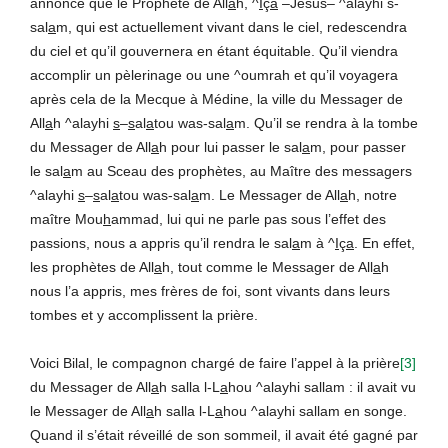
annoncé que le Prophète de All
a
h, ^
I
ç
a
–Jésus– ^alayhi s-
sal
a
m, qui est actuellement vivant dans le ciel, redescendra
du ciel et qu’il gouvernera en étant équitable. Qu’il viendra
accomplir un pèlerinage ou une ^oumrah et qu’il voyagera
après cela de la Mecque à Médine, la ville du Messager de
All
a
h ^alayhi
s
–
s
al
a
tou was-sal
a
m. Qu’il se rendra à la tombe
du Messager de All
a
h pour lui passer le sal
a
m, pour passer
le sal
a
m au Sceau des prophètes, au Maître des messagers
^alayhi
s
–
s
al
a
tou was-sal
a
m. Le Messager de All
a
h, notre
maître Mou
h
ammad, lui qui ne parle pas sous l’effet des
passions, nous a appris qu’il rendra le sal
a
m à ^
I
ç
a
. En effet,
les prophètes de All
a
h, tout comme le Messager de All
a
h
nous l’a appris, mes frères de foi, sont vivants dans leurs
tombes et y accomplissent la prière.
Voici Bilal, le compagnon chargé de faire l’appel à la prière
[3]
du Messager de All
a
h salla l-L
a
hou ^alayhi sallam : il avait vu
le Messager de All
a
h salla l-L
a
hou ^alayhi sallam en songe.
Quand il s’était réveillé de son sommeil, il avait été gagné par