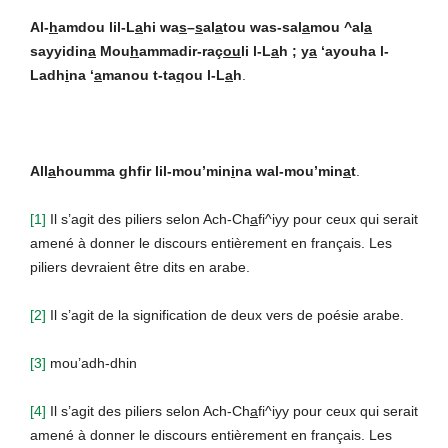
Al-
h
amdou lil-L
a
hi wa
s
–
s
al
a
tou was-sal
a
mou ^al
a
sayyidin
a
Mou
h
ammadir-raç
ou
li l-L
a
h ; y
a
‘ayouha l-
Ladh
i
na ‘
a
manou t-ta
q
ou l-L
a
h
.
All
a
houmma ghfir lil-mou’min
i
na wal-mou’min
a
t
.
[1]
Il s’agit des piliers selon Ach-Ch
a
fi^iyy pour ceux qui serait
amené à donner le discours entièrement en français. Les
piliers devraient être dits en arabe.
[2]
Il s’agit de la signification de deux vers de poésie arabe.
[3]
mou’adh-dhin
[4]
Il s’agit des piliers selon Ach-Ch
a
fi^iyy pour ceux qui serait
amené à donner le discours entièrement en français. Les