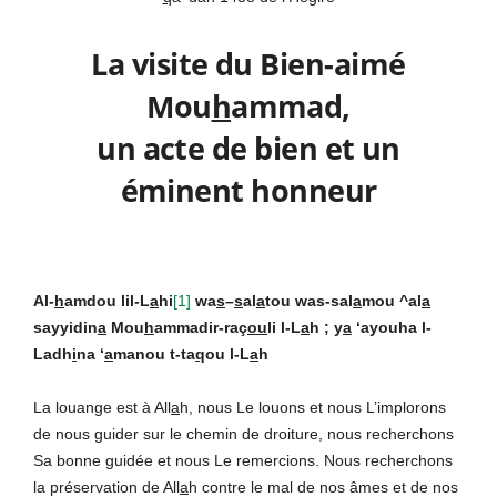
La visite du Bien-aimé
Mou
h
ammad,
un acte de bien et un
éminent honneur
Al-
h
amdou lil-L
a
hi
[1]
wa
s
–
s
al
a
tou was-sal
a
mou ^al
a
sayyidin
a
Mou
h
ammadir-raç
ou
li l-L
a
h ; y
a
‘ayouha l-
Ladh
i
na ‘
a
manou t-ta
q
ou l-L
a
h
La louange est à All
a
h, nous Le louons et nous L’implorons
de nous guider sur le chemin de droiture, nous recherchons
Sa bonne guidée et nous Le remercions. Nous recherchons
la préservation de All
a
h contre le mal de nos âmes et de nos