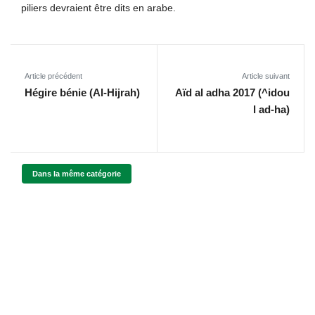
piliers devraient être dits en arabe.
Article précédent
Article suivant
Hégire bénie (Al-Hijrah)
Aïd al adha 2017 (^idou
l ad-ha)
Dans la même catégorie