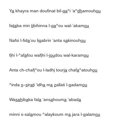
Y
a
khayra man doufinat bil-
qa
^i ‘a^
dh
amouh
ou
fa
ta
ba min
ti
bihinna l-
qa
^ou wal-‘akam
ou
Nafsi l-fid
a
’ou li
q
abrin ‘anta s
a
kinouh
ou
f
i
hi l-^af
a
fou waf
i
hi l-
jou
dou wal-karam
ou
Anta ch-chaf
i
^ou l-ladh
i
tour
ja
chaf
a
^atouh
ou
^inda
s
–
s
ir
at
i ‘idh
a
m
a
z
allati l-
q
adam
ou
Wa
sah
ib
a
ka fal
a
‘ans
a
houm
a
‘abad
a
minni s-sal
a
mou ^alaykoum m
a
j
ara l-
q
alam
ou