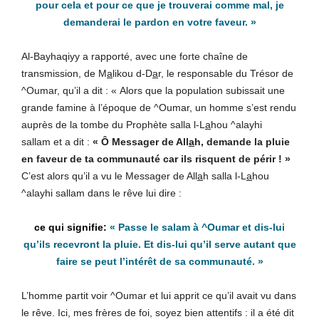
pour cela et pour ce que je trouverai comme mal, je
demanderai le pardon en votre faveur.
»
Al-Bayhaqiyy a rapporté, avec une forte chaîne de
transmission, de M
a
likou d-D
a
r, le responsable du Trésor de
^Oumar, qu’il a dit : « Alors que la population subissait une
grande famine à l’époque de ^Oumar, un homme s’est rendu
auprès de la tombe du Prophète salla l-L
a
hou ^alayhi
sallam et a dit :
« Ô Messager de All
a
h, demande la pluie
en faveur de ta communauté car ils risquent de périr ! »
C’est alors qu’il a vu le Messager de All
a
h salla l-L
a
hou
^alayhi sallam dans le rêve lui dire :
«
Passe le salam à ^Oumar et dis-lui
qu’ils recevront la pluie. Et dis-lui qu’il serve autant que
faire se peut l’intérêt de sa communauté
. »
L’homme partit voir ^Oumar et lui apprit ce qu’il avait vu dans
le rêve. Ici, mes frères de foi, soyez bien attentifs : il a été dit