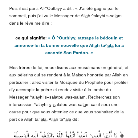
Puis il est parti. Al-^Outbiyy a dit : « J’ai été gagné par le
sommeil, puis j’ai vu le Messager de All
a
h ^alayhi s-sal
a
m
dans le rêve me dire :
«
Ô ^Outbiyy, rattrape le bédouin et
annonce-lui la bonne nouvelle que All
a
h
ta^
a
l
a
lui a
accordé Son Pardon
. »
Mes frères de foi, nous disons aux musulmans en général, et
aux pèlerins qui se rendent à la Maison honorée par All
a
h en
particulier : allez visiter la Mosquée du Prophète pour profiter
d’y accomplir la prière et rendez visite à la tombe du
Messager ^alayhi
s
–
s
al
a
tou was-sal
a
m. Recherchez son
intercession ^alayhi
s
–
s
alatou was-sal
a
m car il sera une
cause pour que vous obteniez ce que vous souhaitez de la
part de All
a
h ta^
a
l
a
. All
a
h ta^
a
l
a
dit :
﴿ يَا أَيُّهَا الَّذِينَ آمَنُواْ اتَّقُواْ اللّهَ وَابْتَغُواْ إِلَيهِ الْوَسِيلَةَ