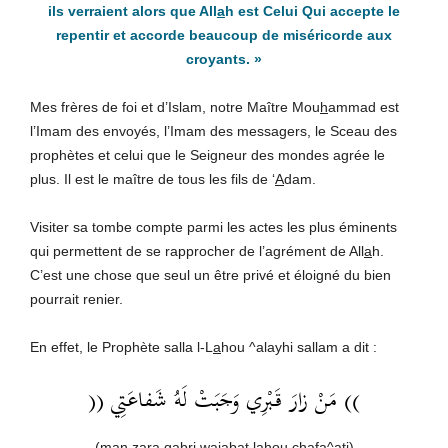
ils verraient alors que All
a
h est Celui Qui accepte le
repentir et accorde beaucoup de miséricorde aux
croyants. »
Mes frères de foi et d’Islam, notre Maître Mou
h
ammad est
l’Imam des envoyés, l’Imam des messagers, le Sceau des
prophètes et celui que le Seigneur des mondes agrée le
plus. Il est le maître de tous les fils de ‘
A
dam.
Visiter sa tombe compte parmi les actes les plus éminents
qui permettent de se rapprocher de l’agrément de All
a
h.
C’est une chose que seul un être privé et éloigné du bien
pourrait renier.
En effet, le Prophète salla l-L
a
hou ^alayhi sallam a dit :
)) مَنْ زارَ قَبْرِي وَجَبَتْ لَهُ شَفاعَتِي ((
(man
za
ra
q
abr
i
wa
j
abat lah
ou
chaf
a
^at
i
)