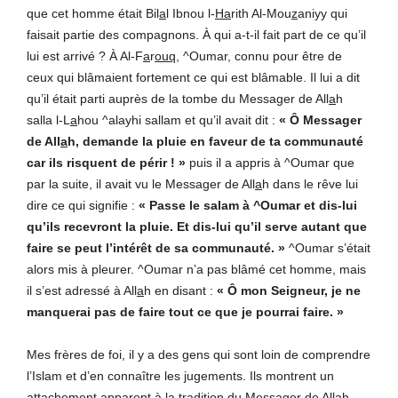
que cet homme était Bil
a
l Ibnou l-
Ha
rith Al-Mou
z
aniyy qui
faisait partie des compagnons. À qui a-t-il fait part de ce qu’il
lui est arrivé ? À Al-F
a
r
ouq
, ^Oumar, connu pour être de
ceux qui blâmaient fortement ce qui est blâmable. Il lui a dit
qu’il était parti auprès de la tombe du Messager de All
a
h
salla l-L
a
hou ^alayhi sallam et qu’il avait dit :
« Ô Messager
de All
a
h, demande la pluie en faveur de ta communauté
car ils risquent de périr ! »
puis il a appris à ^Oumar que
par la suite, il avait vu le Messager de All
a
h dans le rêve lui
dire ce qui signifie :
« Passe le salam à ^Oumar et dis-lui
qu’ils recevront la pluie. Et dis-lui qu’il serve autant que
faire se peut l’intérêt de sa communauté. »
^Oumar s’était
alors mis à pleurer. ^Oumar n’a pas blâmé cet homme, mais
il s’est adressé à All
a
h en disant :
« Ô mon Seigneur, je ne
manquerai pas de faire tout ce que je pourrai faire. »
Mes frères de foi, il y a des gens qui sont loin de comprendre
l’Islam et d’en connaître les jugements. Ils montrent un
attachement apparent à la tradition du Messager de All
a
h