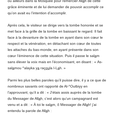
ou ailleurs dans la Mosquée pour remercier All
a
h de cette
grâce éminente et de lui demander de pouvoir accomplir ce
qu’on avait eu l’intention d’accomplir.
Après cela, le visiteur se dirige vers la tombe honorée et se
met face à la grille de la tombe en baissant le regard. Il fait
face à la devanture de la tombe en ayant dans son cœur le
respect et la vénération, en détachant son cœur de toutes
les attaches du bas-monde, en ayant présente dans son
cœur l’éminence de cette situation. Puis il passe le sal
a
m
sans élever la voix mais en l’économisant, en disant : « As-
sal
a
mou ^alayka y
a
raç
ou
la l-L
a
h. »
Parmi les plus belles paroles qu’il puisse dire, il y a ce que de
nombreux savants ont rapporté de Al-^Outbiyy en
l’approuvant, qu’il a dit : « J’étais assis auprès de la tombe
du Messager de All
a
h, c’est alors qu’un campagnard est
venu et a dit : « À toi le sal
a
m, ô Messager de All
a
h! j’ai
entendu la parole de All
a
h :