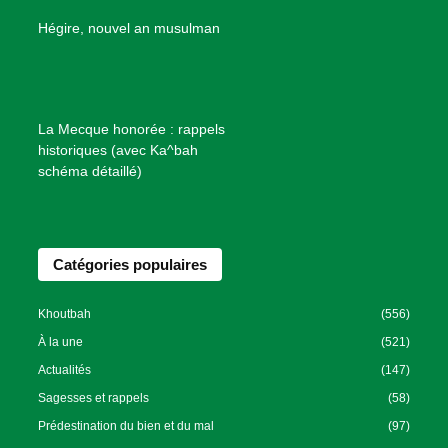
e
B
Hégire, nouvel an musulman
i
e
n
f
La Mecque honorée : rappels
a
historiques (avec Ka^bah
i
schéma détaillé)
s
a
n
Catégories populaires
c
e
I
Khoutbah
(556)
s
À la une
(521)
l
Actualités
(147)
a
Sagesses et rappels
(58)
m
Prédestination du bien et du mal
(97)
i