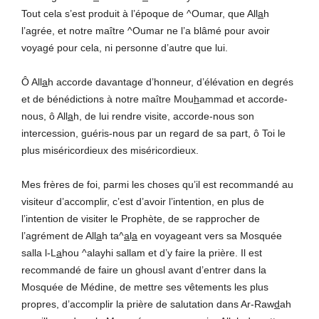
Tout cela s’est produit à l’époque de ^Oumar, que All
a
h
l’agrée, et notre maître ^Oumar ne l’a blâmé pour avoir
voyagé pour cela, ni personne d’autre que lui.
Ô All
a
h accorde davantage d’honneur, d’élévation en degrés
et de bénédictions à notre maître Mou
h
ammad et accorde-
nous, ô All
a
h, de lui rendre visite, accorde-nous son
intercession, guéris-nous par un regard de sa part, ô Toi le
plus miséricordieux des miséricordieux.
Mes frères de foi, parmi les choses qu’il est recommandé au
visiteur d’accomplir, c’est d’avoir l’intention, en plus de
l’intention de visiter le Prophète, de se rapprocher de
l’agrément de All
a
h ta^
a
l
a
en voyageant vers sa Mosquée
salla l-L
a
hou ^alayhi sallam et d’y faire la prière. Il est
recommandé de faire un ghousl avant d’entrer dans la
Mosquée de Médine, de mettre ses vêtements les plus
propres, d’accomplir la prière de salutation dans Ar-Raw
d
ah