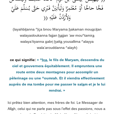
فَجًّا حاجًّا أَوْ مُعْتَمِرًا وَلَيَأْتِيَنَّ قَبْرِي حَتَّى يُسَلِّمَ عَلَيَّ
وَلأَرُدَّنَّ عَلَيْهِ ((
(layahbi
t
anna ^
I
ça bnou Maryama
h
akaman mou
q
ci
t
an
walayasloukanna fa
jj
an
hajj
an ‘aw mou^tamir
a
walaya’tiyanna
q
abr
i
h
att
a
yousallima ^alayya
wala’arouddanna ^alayh)
«
^
I
ç
a
, le fils de Maryam, descendra du
ciel et gouvernera équitablement. Il empruntera une
route entre deux montagnes pour accomplir un
pèlerinage ou une ^oumrah. Et il viendra effectivement
auprès de ma tombe pour me passer le sal
a
m et je le lui
rendrai.
»
Ici prêtez bien attention, mes frères de foi. Le Messager de
All
a
h, celui qui ne parle pas sous l’effet des passions, nous a