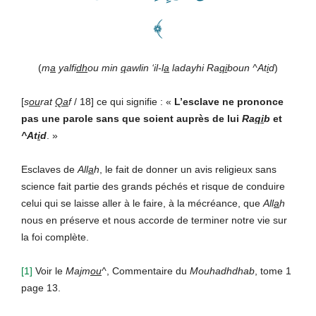
﴾
(
m
a
yalfi
dh
ou min
q
awlin ‘il-l
a
ladayhi Ra
qi
boun ^At
i
d
)
[
s
ou
rat
Qa
f
/ 18] ce qui signifie : «
L’esclave ne prononce
pas une parole sans que soient auprès de lui
Ra
qi
b
et
^At
i
d
. »
Esclaves de
All
a
h
, le fait de donner un avis religieux sans
science fait partie des grands péchés et risque de conduire
celui qui se laisse aller à le faire, à la mécréance, que
All
a
h
nous en préserve et nous accorde de terminer notre vie sur
la foi complète.
[1]
Voir le
Ma
j
m
ou
^
, Commentaire du
Mouhadhdhab
, tome 1
page 13.