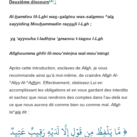
[2]
Deuxième discours
:
Al-
h
amdou lil-L
a
hi wa
s
–
s
al
a
tou was-sal
a
mou ^al
a
sayyidin
a
Mou
h
ammadin raç
ou
li l-L
a
h ;
y
a
‘ayyouha l-ladh
i
na ‘
a
manou t-ta
q
ou l-L
a
h
.
All
a
houmma ghfir lil-mou’min
i
na wal-mou’min
a
t
.
Après cette introduction, esclaves de
All
a
h
, je vous
recommande ainsi qu’à moi-même, de craindre
All
a
h
Al-
^Aliyy Al-^A
dhi
m
. Effectivement, obéissez-Lui en
accomplissant les obligations et en vous gardant des interdits
et sachez que nous rendrons des comptes dans l’au-delà sur
ce que nous aurons dit comme bien ou comme mal.
All
a
h
ta^
a
l
a
dit :
﴿ مَّا يَلۡفِظُ مِن قَوۡلٍ إِلَّا لَدَيۡهِ رَقِيبٌ عَتِيدٞ