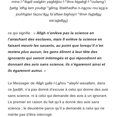
mina l-^ib
a
di wal
a
kin ya
q
bi
d
ou l-^ilma bi
q
ab
d
i l-^oulam
a
’i
h
att
a
‘idh
a
lam youb
q
i ^
a
lim
a
‘ittakhadha n-n
a
çou rou’aç
a
’a
j
ouhh
a
lan façou’il
ou
fa’aftaw bighayri ^ilmin fa
d
all
ou
wa‘a
d
all
ou
)
ce qui signifie : «
All
a
h
n’enlève pas la science en
l’arrachant des esclaves, mais Il enlève la science en
faisant mourir les savants, au point que lorsqu’il n’en
restera plus aucun, les gens éliront à leur tête des
ignorants qui seront interrogés et qui répondront en
donnant des avis sans science, ils s’égareront ainsi et
ils égareront autrui.
»
Le Messager de
All
a
h
s
alla l-L
a
hou ^alayhi wasallam
, dans
ce
h
ad
i
th
, n’a pas donné d’excuse à celui qui donne des avis
sans science, ni à celui qui demande des avis à un ignorant.
Le premier en raison du fait qu’il a donné des avis sans
science ; le deuxième parce qu’il a demandé à celui qui ne
mérite pas d’être interrogé.