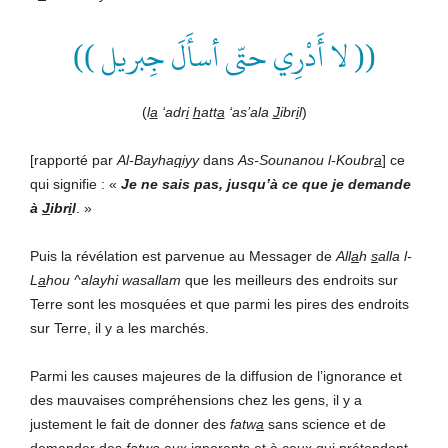
(( لا أَدْرِي حتّى أسأَلَ جِبريل ))
(
l
a
‘adr
i
h
att
a
‘as’ala
J
ibr
i
l
)
[rapporté par
Al-Bayha
q
iyy
dans
As-Sounanou l-Koubr
a
]
ce
qui signifie : «
Je ne sais pas, jusqu’à ce que je demande
à
J
ibr
i
l
. »
Puis la révélation est parvenue au Messager de
All
a
h
s
alla l-
L
a
hou ^alayhi wasallam
que les meilleurs des endroits sur
Terre sont les mosquées et que parmi les pires des endroits
sur Terre, il y a les marchés.
Parmi les causes majeures de la diffusion de l’ignorance et
des mauvaises compréhensions chez les gens, il y a
justement le fait de donner des
fatw
a
sans science et de
demander des
fatw
a
aux ignorants et à ceux qui prétendent