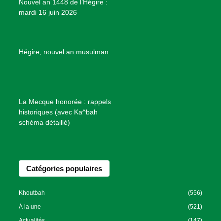
Nouvel an 1448 de l’Hégire :
t
mardi 16 juin 2026
s
d
e
B
Hégire, nouvel an musulman
i
e
n
f
La Mecque honorée : rappels
a
historiques (avec Ka^bah
i
schéma détaillé)
s
a
n
Catégories populaires
c
e
I
Khoutbah
(556)
s
À la une
(521)
l
Actualités
(147)