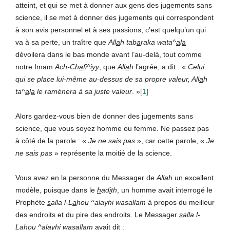
atteint, et qui se met à donner aux gens des jugements sans
science, il se met à donner des jugements qui correspondent
à son avis personnel et à ses passions, c’est quelqu’un qui
va à sa perte, un traître que
All
a
h
tab
a
raka wata^
a
l
a
dévoilera dans le bas monde avant l’au-delà, tout comme
notre Imam
Ach-Ch
a
fi^iyy
, que
All
a
h
l’agrée, a dit : «
Celui
qui se place lui-même au-dessus de sa propre valeur, All
a
h
ta^
a
l
a
le ramènera à sa juste valeur
. »
[1]
Alors gardez-vous bien de donner des jugements sans
science, que vous soyez homme ou femme. Ne passez pas
à côté de la parole : «
Je ne sais pas
», car cette parole, «
Je
ne sais pas
» représente la moitié de la science.
Vous avez en la personne du Messager de
All
a
h
un excellent
modèle, puisque dans le
h
ad
i
th
, un homme avait interrogé le
Prophète
s
alla l-L
a
hou ^alayhi wasallam
à propos du meilleur
des endroits et du pire des endroits. Le Messager
s
alla l-
L
a
hou ^alayhi wasallam
avait dit :