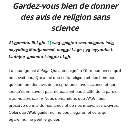
Gardez-vous bien de donner
des avis de religion sans
science
Al-
h
amdou lil-L
a
hi
[
1]
wa
s
–
s
al
a
tou was-sal
a
mou ^al
a
sayyidin
a
Mou
h
ammad, raç
ou
li l-L
a
h ; y
a
‘ayyouha l-
Ladh
i
na ‘
a
manou t-ta
q
ou l-L
a
h
.
La louange est à
All
a
h
Qui a enseigné à l’être humain ce qu’il
ne savait pas, Qui a fait que cette religion ait des hommes
qui donnent des avis de jurisprudence avec science et qui,
lorsqu’ils ne savent pas, ne passent pas à côté de la parole
«
Je ne sais pas
. » Nous demandons que
All
a
h
nous
préserve du mal de nos âmes et de nos mauvaises œuvres.
Celui que
All
a
h
guide, nul ne peut l’égarer, et celui qu’Il
égare, nul ne peut le guider.