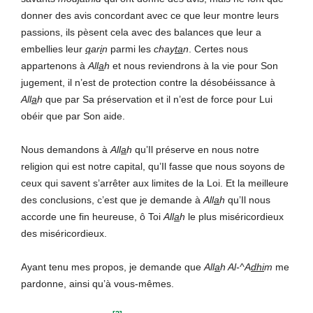
donner des avis concordant avec ce que leur montre leurs
passions, ils pèsent cela avec des balances que leur a
embellies leur
q
ar
i
n
parmi les
chay
ta
n
. Certes nous
appartenons à
All
a
h
et nous reviendrons à la vie pour Son
jugement, il n’est de protection contre la désobéissance à
All
a
h
que par Sa préservation et il n’est de force pour Lui
obéir que par Son aide.
Nous demandons à
All
a
h
qu’Il préserve en nous notre
religion qui est notre capital, qu’Il fasse que nous soyons de
ceux qui savent s’arrêter aux limites de la Loi. Et la meilleure
des conclusions, c’est que je demande à
All
a
h
qu’Il nous
accorde une fin heureuse, ô Toi
All
a
h
le plus miséricordieux
des miséricordieux.
Ayant tenu mes propos, je demande que
All
a
h Al-^A
dhi
m
me
pardonne, ainsi qu’à vous-mêmes.