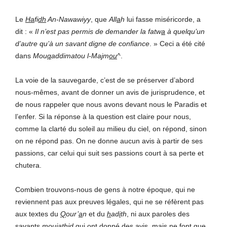
Le
Ha
fi
dh
An-Nawawiyy
, que
All
a
h
lui fasse miséricorde, a
dit : «
Il n’est pas permis de demander la fatw
a
à quelqu’un
d’autre qu’à un savant digne de confiance
. » Ceci a été cité
dans
Mou
q
addimatou l-Ma
j
m
ou
^
.
La voie de la sauvegarde, c’est de se préserver d’abord
nous-mêmes, avant de donner un avis de jurisprudence, et
de nous rappeler que nous avons devant nous le Paradis et
l’enfer. Si la réponse à la question est claire pour nous,
comme la clarté du soleil au milieu du ciel, on répond, sinon
on ne répond pas. On ne donne aucun avis à partir de ses
passions, car celui qui suit ses passions court à sa perte et
chutera.
Combien trouvons-nous de gens à notre époque, qui ne
reviennent pas aux preuves légales, qui ne se réfèrent pas
aux textes du
Q
our’
a
n
et du
h
ad
i
th
, ni aux paroles des
savants
mou
j
athid
qui ont donné des avis, mais ne font que