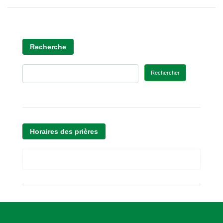
Recherche
Rechercher
Horaires des prières
A