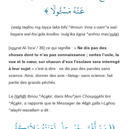
عَنۡهُ مَسۡ‍ُٔولٗا ﴾
(
wal
a
taqfou m
a
layça laka bih
i
^ilmoun ‘inna s-sam^a wal-
ba
s
ara wal-fou’
a
da koullou ‘oul
a
’ika k
a
na ^anhou mas’
ou
l
a
)
[
s
ou
rat Al-‘Isra’ / 36
] ce qui signifie : «
Ne dis pas des
choses dont tu n’as pas connaissance ; certes l’ouïe, la
vue et le cœur, sur chacun d’eux l’esclave sera interrogé
à leur sujet
» c’est-à-dire : ne dis pas des paroles sans
science. Ainsi, donner des avis –
fatw
a
– sans science, fait
partie des grands péchés.
Le
Ha
fi
dh
Ibnou ^Aç
a
kir
, dans
Mou^
j
am Chouy
ou
khi bni
^Aç
a
kir
, a rapporté que le Messager de
All
a
h
s
alla l-L
a
hou
^alayhi wasallam
a dit :
(( مَنْ أَفْتَى بِغَيْرِ عِلْمٍ لَعَنَتْهُ مَلاَئِكَةُ