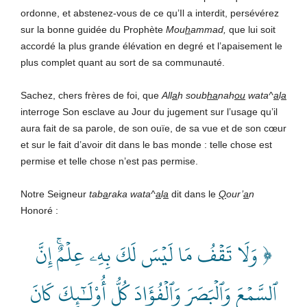
ordonne, et abstenez-vous de ce qu’Il a interdit, persévérez
sur la bonne guidée du Prophète
Mou
h
ammad,
que lui soit
accordé la plus grande élévation en degré et l’apaisement le
plus complet quant au sort de sa communauté.
Sachez, chers frères de foi, que
All
a
h
soub
ha
nah
ou
wata^
a
l
a
interroge Son esclave au Jour du jugement sur l’usage qu’il
aura fait de sa parole, de son ouïe, de sa vue et de son cœur
et sur le fait d’avoir dit dans le bas monde : telle chose est
permise et telle chose n’est pas permise.
Notre Seigneur
tab
a
raka wata^
a
l
a
dit dans le
Q
our’
a
n
Honoré :
﴿ وَلَا تَقۡفُ مَا لَيۡسَ لَكَ بِهِۦ عِلۡمٌۚ إِنَّ
ٱلسَّمۡعَ وَٱلۡبَصَرَ وَٱلۡفُؤَادَ كُلُّ أُوْلَـٰٓئِكَ كَانَ