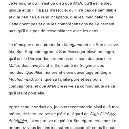
Je témoigne qu’il n’est de dieu que
All
a
h
, qu’Il est le dieu
unique et qu’Il n’a pas d’associé, qu’Il n’a pas de semblable
et que rien ne Le rend incapable, que les imaginations ne
L’atteignent pas et que les compréhensions ne Le cernent
pas, qu’Il n’a pas de ressemblance avec les gens.
Je témoigne que notre maître
Mou
h
ammad
est Son esclave
élu, Son Prophète agréé et Son Messager élevé en degré,
qu’il est le Dernier des prophètes et l’Imam des pieux, le
Maître des envoyés et le Bien aimé du Seigneur des
mondes. Que
All
a
h
honore et élève davantage en degré
Mou
h
ammad
, ainsi que sa famille pure et ses bons
compagnons, et que
All
a
h
préserve sa communauté de ce
qu’il craint pour elle.
Après cette introduction, je vous recommande ainsi qu’à moi-
même, de faire preuve de piété à l’égard de
All
a
h
Al-^Aliyy,
Al-^A
dhi
m
, faites preuve de piété à Son égard, craignez-Le,
ordonnez-vous les uns les autres d’accomplir ce qu’Il nous