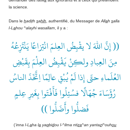
la science.
Dans le
h
ad
i
th
s
a
hih
, authentifié, du Messager de
All
a
h
s
alla
l-L
a
hou ^alayhi wasallam
, il y a :
(( إِنَّ اللهَ لا يقْبِضُ العِلمَ انْتِزاعًا يَنْتَزِعُهُ
مِنَ العِبادِ ولكِنْ يَقْبِضُ العِلْمَ بِقَبْضِ
العُلَماءِ حتّى إِذا لَمْ يُبْقِ عالِمًا اِتَّخَذَ الناسُ
رُؤَسَاءَ جُهّالًا فسُئِلُوا فَأَفْتَوا بِغَيرِ عِلمٍ
فَضلُّوا وأَضَلُّوا ))
(
‘inna l-L
a
ha l
a
ya
q
bi
d
ou l-^ilma nti
za
^an yanta
z
i^ouh
ou