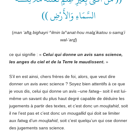
السَّمَاءِ وَالأَرْضِ ))
(
man ‘aft
a
bighayri ^ilmin la^anat-hou mal
a
’ikatou s-sam
a
’i
wal-‘ar
d
)
ce qui signifie : «
Celui qui donne un avis sans science,
les anges du ciel et de la Terre le maudissent.
»
S’il en est ainsi, chers frères de foi, alors, que veut dire
donner un avis avec science ? Soyez bien attentifs à ce que
je vous dis, celui qui donne un avis –une
fatw
a
– soit il est lui-
même un savant du plus haut degré capable de déduire les
jugements à partir des textes, et c’est donc un
mou
j
tahid
, soit
il ne l’est pas et c’est donc un
mou
q
allid
qui doit se limiter
aux
fatw
a
d’un
mou
j
tahid
, soit c’est quelqu’un qui ose donner
des jugements sans science.