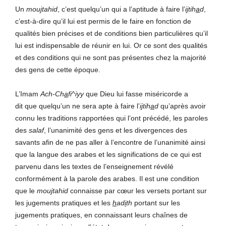
Un
mou
j
tahid
, c’est quelqu’un qui a l’aptitude à faire l’
i
j
tih
a
d
,
c’est-à-dire qu’il lui est permis de le faire en fonction de
qualités bien précises et de conditions bien particulières qu’il
lui est indispensable de réunir en lui. Or ce sont des qualités
et des conditions qui ne sont pas présentes chez la majorité
des gens de cette époque.
L’Imam
Ach-Ch
a
fi^iyy
que Dieu lui fasse miséricorde a
dit que quelqu’un ne sera apte à faire l’
i
j
tih
a
d
qu’après avoir
connu les traditions rapportées qui l’ont précédé, les paroles
des
salaf
, l’unanimité des gens et les divergences des
savants afin de ne pas aller à l’encontre de l’unanimité ainsi
que la langue des arabes et les significations de ce qui est
parvenu dans les textes de l’enseignement révélé
conformément à la parole des arabes. Il est une condition
que le
mou
j
tahid
connaisse par cœur les versets portant sur
les jugements pratiques et les
h
ad
i
th
portant sur les
jugements pratiques, en connaissant leurs chaînes de