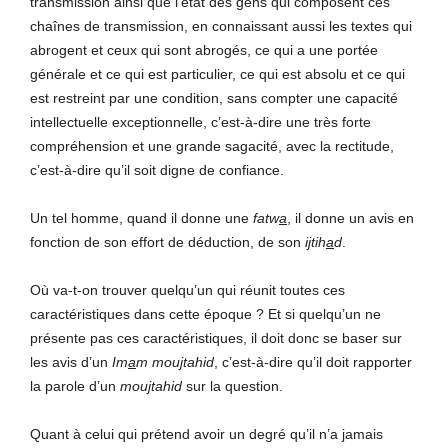
transmission ainsi que l’état des gens qui composent ces
chaînes de transmission, en connaissant aussi les textes qui
abrogent et ceux qui sont abrogés, ce qui a une portée
générale et ce qui est particulier, ce qui est absolu et ce qui
est restreint par une condition, sans compter une capacité
intellectuelle exceptionnelle, c’est-à-dire une très forte
compréhension et une grande sagacité, avec la rectitude,
c’est-à-dire qu’il soit digne de confiance.
Un tel homme, quand il donne une
fatw
a
, il donne un avis en
fonction de son effort de déduction, de son
i
j
tih
a
d
.
Où va-t-on trouver quelqu’un qui réunit toutes ces
caractéristiques dans cette époque ? Et si quelqu’un ne
présente pas ces caractéristiques, il doit donc se baser sur
les avis d’un
Im
a
m
mou
j
tahid
, c’est-à-dire qu’il doit rapporter
la parole d’un
mou
j
tahid
sur la question.
Quant à celui qui prétend avoir un degré qu’il n’a jamais