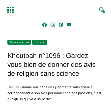
S
T
e
o
a
g
Skip
F
I
P
Y
r
g
to
a
n
i
o
c
l
content
c
s
n
u
h
e
Eviter les péchés
Khoutbah
e
t
t
T
b
a
e
u
Khoutbah n°1096 : Gardez-
o
g
r
b
o
r
e
e
vous bien de donner des avis
k
a
s
de religion sans science
m
t
Celui qui donne aux gens des jugements sans science,
correspondant à son avis personnel et à ses passions, c’est
quelqu’un qui va à sa perte!