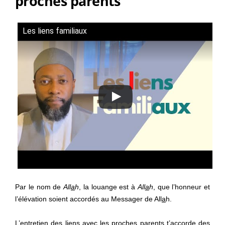
proches parents
Les liens familiaux
Par le nom de
All
a
h
, la louange est à
All
a
h
, que l’honneur et
l’élévation soient accordés au Messager de All
a
h.
L’entretien des liens avec les proches parents t’accorde des