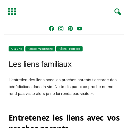
S
T
e
o
a
g
Skip
F
I
P
Y
r
g
to
a
n
i
o
c
l
content
c
s
n
u
h
e
À la une
Famille musulmane
Récits - Histoires
e
t
t
T
b
a
e
u
Les liens familiaux
o
g
r
b
o
r
e
e
k
a
s
L’entretien des liens avec les proches parents t’accorde des
m
t
bénédictions dans ta vie. Ne te dis pas « ce proche ne me
rend pas visite alors je ne lui rends pas visite ».
Entretenez les liens avec vos