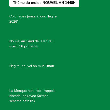
e
Thème du mois : NOUVEL AN 1448H
o
g
r
b
s
o
r
e
e
P
Coloriages (mise à jour Hégire
k
a
s
r
2026)
m
t
o
j
e
Nouvel an 1448 de l’Hégire :
t
mardi 16 juin 2026
s
d
e
B
Hégire, nouvel an musulman
i
e
n
f
La Mecque honorée : rappels
a
historiques (avec Ka^bah
i
schéma détaillé)
s