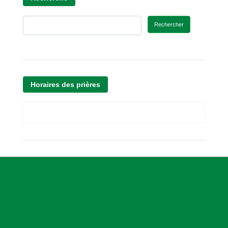
Rechercher
Horaires des prières
A
s
s
o
c