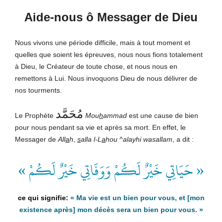
Aide-nous ô Messager de Dieu
Nous vivons une période difficile, mais à tout moment et
quelles que soient les épreuves, nous nous fions totalement
à Dieu, le Créateur de toute chose, et nous nous en
remettons à Lui. Nous invoquons Dieu de nous délivrer de
nos tourments.
مُحَمَّد
Le Prophète
Mou
h
ammad
est une cause de bien
pour nous pendant sa vie et après sa mort. En effet, le
Messager de
All
a
h
,
s
alla l-L
a
hou ^alayhi wasallam
, a dit :
« حَيَاتِي خَيْرٌ لَكُمْ وَوَفَاتِي خَيْرٌ لَكُمْ »
« Ma vie est un bien pour vous, et [mon
existence après] mon décès sera un bien pour vous. »