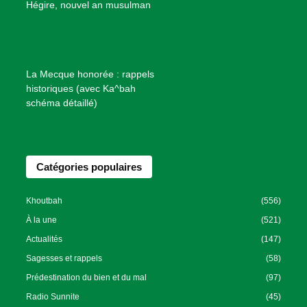
B
Hégire, nouvel an musulman
i
e
n
f
La Mecque honorée : rappels
a
historiques (avec Ka^bah
i
schéma détaillé)
s
a
n
Catégories populaires
c
e
I
Khoutbah
(556)
s
À la une
(521)
l
Actualités
(147)
a
Sagesses et rappels
(58)
m
Prédestination du bien et du mal
(97)
i
Radio Sunnite
(45)
q