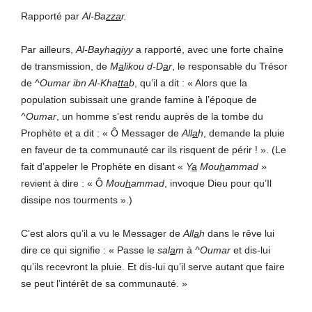
Rapporté par
Al-Ba
zza
r.
Par ailleurs,
Al-Bayha
q
iyy
a rapporté, avec une forte chaîne
de transmission, de
M
a
likou d-D
a
r
, le responsable du Trésor
de
^Oumar ibn Al-Kha
tta
b
, qu’il a dit : « Alors que la
population subissait une grande famine à l’époque de
^Oumar
, un homme s’est rendu auprès de la tombe du
Prophète et a dit : « Ô Messager de
All
a
h
, demande la pluie
en faveur de ta communauté car ils risquent de périr ! ». (Le
fait d’appeler le Prophète en disant «
Y
a
Mou
h
ammad
»
revient à dire : « Ô
Mou
h
ammad
, invoque Dieu pour qu’Il
dissipe nos tourments ».)
C’est alors qu’il a vu le Messager de
All
a
h
dans le rêve lui
dire ce qui signifie : « Passe le
sal
a
m
à
^Oumar
e
t dis-lui
qu’ils recevront la pluie. Et dis-lui qu’il serve autant que faire
se peut l’intérêt de sa communauté. »