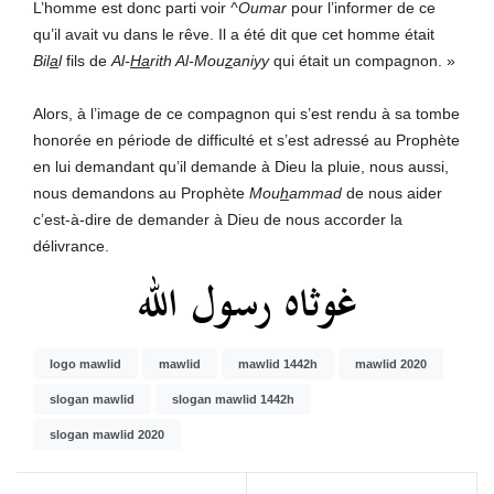
L’homme est donc parti voir
^Oumar
pour l’informer de ce
qu’il avait vu dans le rêve. Il a été dit que cet homme était
Bil
a
l
fils de
Al-
Ha
rith Al-Mou
z
aniyy
qui était un compagnon.
»
Alors, à l’image de ce compagnon qui s’est rendu à sa tombe
honorée en période de difficulté et s’est adressé au Prophète
en lui demandant qu’il demande à Dieu la pluie, nous aussi,
nous demandons au Prophète
Mou
h
ammad
de nous aider
c’est-à-dire de demander à Dieu de nous accorder la
délivrance.
غوثاه رسول الله
logo mawlid
mawlid
mawlid 1442h
mawlid 2020
slogan mawlid
slogan mawlid 1442h
slogan mawlid 2020