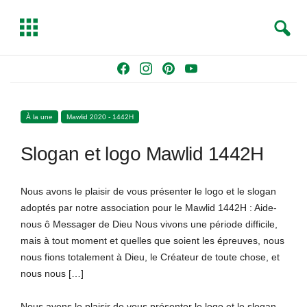
S
T
e
o
a
g
Skip
F
I
P
Y
r
g
to
a
n
i
o
c
l
content
c
s
n
u
h
e
À la une
Mawlid 2020 - 1442H
e
t
t
T
b
a
e
u
Slogan et logo Mawlid 1442H
o
g
r
b
o
r
e
e
k
a
s
Nous avons le plaisir de vous présenter le logo et le slogan
m
t
adoptés par notre association pour le Mawlid 1442H : Aide-
nous ô Messager de Dieu Nous vivons une période difficile,
mais à tout moment et quelles que soient les épreuves, nous
nous fions totalement à Dieu, le Créateur de toute chose, et
nous nous […]
Nous avons le plaisir de vous présenter le logo et le slogan